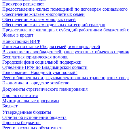
Прокурор разъясняет
Предоставление жилых помещений по договорам социального
Обеспечение жильем многодетных семей
Обеспечение жильем молодых семей
Обеспечение жильем отдельных категорий граждан
Предоставление жилищных субсидий работникам бюджетной 
Жилье в кредит
Новостройки ВИФ
Ипотека по ставке 6% для семей, имеющих детей
Выявление правообладателей ранее учтенных объектов недви
Бесплатная юридическая помощь
Городской фонд социальной поддержки
Отделение ПФР по Владимирской области
Голосование "Народный участковый"
Реестр брошенных и разукомплектованных транспортных сред
Экономика и городское хозяйство
Документы стратегического планирования
Прогноз развития
Муниципальные программы
Бюджет
Утвержденные бюджеты
Отчеты об исполнении бюджета
Проекты бюджетов
Реестр расходных обязательств