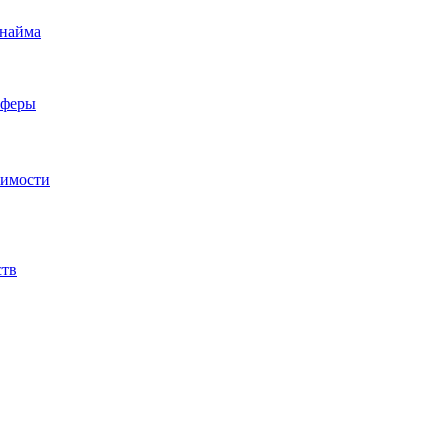
 найма
сферы
жимости
ств