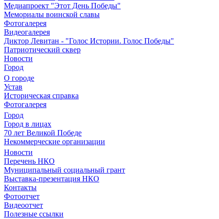
Медиапроект "Этот День Победы"
Мемориалы воинской славы
Фотогалерея
Видеогалерея
Диктор Левитан - "Голос Истории. Голос Победы"
Патриотический сквер
Новости
Город
О городе
Устав
Историческая справка
Фотогалерея
Город
Город в лицах
70 лет Великой Победе
Некоммерческие организации
Новости
Перечень НКО
Муниципальный социальный грант
Выставка-презентация НКО
Контакты
Фотоотчет
Видеоотчет
Полезные ссылки