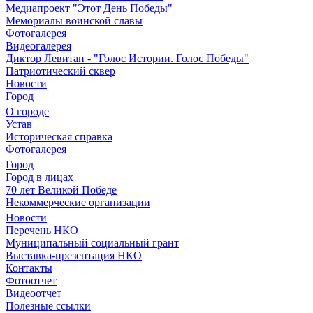
Медиапроект "Этот День Победы"
Мемориалы воинской славы
Фотогалерея
Видеогалерея
Диктор Левитан - "Голос Истории. Голос Победы"
Патриотический сквер
Новости
Город
О городе
Устав
Историческая справка
Фотогалерея
Город
Город в лицах
70 лет Великой Победе
Некоммерческие организации
Новости
Перечень НКО
Муниципальный социальный грант
Выставка-презентация НКО
Контакты
Фотоотчет
Видеоотчет
Полезные ссылки