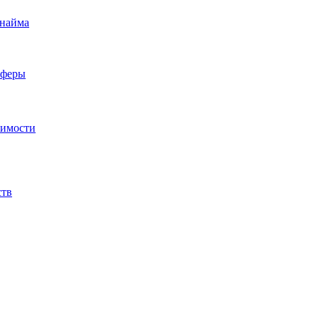
 найма
сферы
жимости
ств