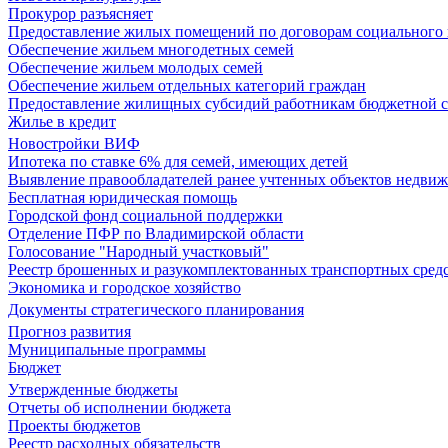
Прокурор разъясняет
Предоставление жилых помещений по договорам социального
Обеспечение жильем многодетных семей
Обеспечение жильем молодых семей
Обеспечение жильем отдельных категорий граждан
Предоставление жилищных субсидий работникам бюджетной 
Жилье в кредит
Новостройки ВИФ
Ипотека по ставке 6% для семей, имеющих детей
Выявление правообладателей ранее учтенных объектов недви
Бесплатная юридическая помощь
Городской фонд социальной поддержки
Отделение ПФР по Владимирской области
Голосование "Народный участковый"
Реестр брошенных и разукомплектованных транспортных сред
Экономика и городское хозяйство
Документы стратегического планирования
Прогноз развития
Муниципальные программы
Бюджет
Утвержденные бюджеты
Отчеты об исполнении бюджета
Проекты бюджетов
Реестр расходных обязательств