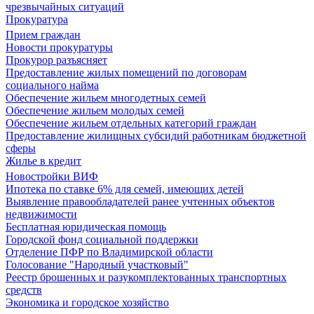
чрезвычайных ситуаций
Прокуратура
Прием граждан
Новости прокуратуры
Прокурор разъясняет
Предоставление жилых помещений по договорам
социального найма
Обеспечение жильем многодетных семей
Обеспечение жильем молодых семей
Обеспечение жильем отдельных категорий граждан
Предоставление жилищных субсидий работникам бюджетной
сферы
Жилье в кредит
Новостройки ВИФ
Ипотека по ставке 6% для семей, имеющих детей
Выявление правообладателей ранее учтенных объектов
недвижимости
Бесплатная юридическая помощь
Городской фонд социальной поддержки
Отделение ПФР по Владимирской области
Голосование "Народный участковый"
Реестр брошенных и разукомплектованных транспортных
средств
Экономика и городское хозяйство