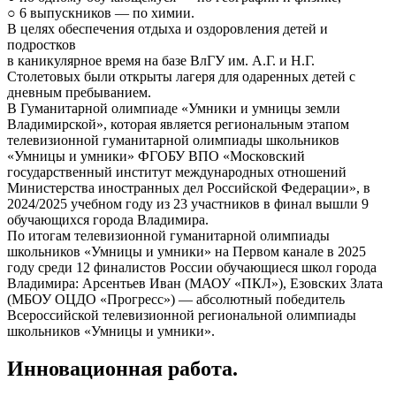
○ 6 выпускников — по химии.
В целях обеспечения отдыха и оздоровления детей и
подростков
в каникулярное время на базе ВлГУ им. А.Г. и Н.Г.
Столетовых были открыты лагеря для одаренных детей с
дневным пребыванием.
В Гуманитарной олимпиаде «Умники и умницы земли
Владимирской», которая является региональным этапом
телевизионной гуманитарной олимпиады школьников
«Умницы и умники» ФГОБУ ВПО «Московский
государственный институт международных отношений
Министерства иностранных дел Российской Федерации», в
2024/2025 учебном году из 23 участников в финал вышли 9
обучающихся города Владимира.
По итогам телевизионной гуманитарной олимпиады
школьников «Умницы и умники» на Первом канале в 2025
году среди 12 финалистов России обучающиеся школ города
Владимира: Арсентьев Иван (МАОУ «ПКЛ»), Езовских Злата
(МБОУ ОЦДО «Прогресс») — абсолютный победитель
Всероссийской телевизионной региональной олимпиады
школьников «Умницы и умники».
Инновационная работа.