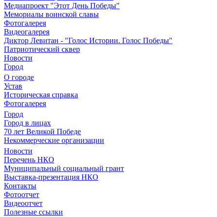
Медиапроект "Этот День Победы"
Мемориалы воинской славы
Фотогалерея
Видеогалерея
Диктор Левитан - "Голос Истории. Голос Победы"
Патриотический сквер
Новости
Город
О городе
Устав
Историческая справка
Фотогалерея
Город
Город в лицах
70 лет Великой Победе
Некоммерческие организации
Новости
Перечень НКО
Муниципальный социальный грант
Выставка-презентация НКО
Контакты
Фотоотчет
Видеоотчет
Полезные ссылки