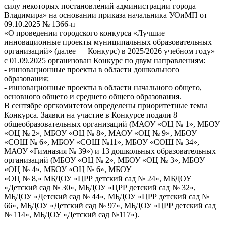
силу некоторых постановлений администрации города
Владимира» на основании приказа начальника УОиМП от
09.10.2025 № 1366-п
«О проведении городского конкурса «Лучшие
инновационные проекты муниципальных образовательных
организаций» (далее — Конкурс) в 2025/2026 учебном году»
с 01.09.2025 организован Конкурс по двум направлениям:
- инновационные проекты в области дошкольного
образования;
- инновационные проекты в области начального общего,
основного общего и среднего общего образования.
В сентябре оргкомитетом определены приоритетные темы
Конкурса. Заявки на участие в Конкурсе подали 8
общеобразовательных организаций (МАОУ «ОЦ № 1», МБОУ
«ОЦ № 2», МБОУ «ОЦ № 8», МАОУ «ОЦ № 9», МБОУ
«СОШ № 6», МБОУ «СОШ №11», МБОУ «СОШ № 34»,
МАОУ «Гимназия № 39») и 13 дошкольных образовательных
организаций (МБОУ «ОЦ № 2», МБОУ «ОЦ № 3», МБОУ
«ОЦ № 4», МБОУ «ОЦ № 6», МБОУ
«ОЦ № 8,» МБДОУ «ЦРР детский сад № 24», МБДОУ
«Детский сад № 30», МБДОУ «ЦРР детский сад № 32»,
МБДОУ «Детский сад № 44», МБДОУ «ЦРР детский сад №
66», МБДОУ «Детский сад № 97», МБДОУ «ЦРР детский сад
№ 114», МБДОУ «Детский сад №117»).