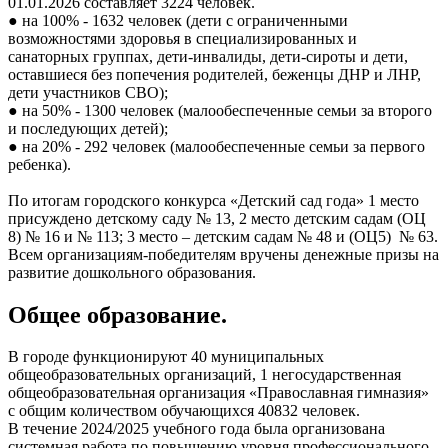
01.01.2026 составляет 3224 человек.
● на 100% - 1632 человек (дети с ограниченными
возможностями здоровья в специализированных и
санаторных группах, дети-инвалиды, дети-сироты и дети,
оставшиеся без попечения родителей, беженцы ДНР и ЛНР,
дети участников СВО);
● на 50% - 1300 человек (малообеспеченные семьи за второго
и последующих детей);
● на 20% - 292 человек (малообеспеченные семьи за первого
ребенка).
По итогам городского конкурса «Детский сад года» 1 место
присуждено детскому саду № 13, 2 место детским садам (ОЦ
8) № 16 и № 113; 3 место – детским садам № 48 и (ОЦ5) № 63.
Всем организациям-победителям вручены денежные призы на
развитие дошкольного образования.
Общее образование.
В городе функционируют 40 муниципальных
общеобразовательных организаций, 1 негосударственная
общеобразовательная организация «Православная гимназия»
с общим количеством обучающихся 40832 человек.
В течение 2024/2025 учебного года была организована
системная работа по повышению уровня профессионального