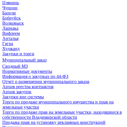
Цзянинь
Чунцин
Баоцзи
Бобруйск
Волковыск
Ларнака
Вифлеем
Анталья
Гагра
Худжанд
Закупки и торги
Муниципальный заказ
Сводный МЗ
Нормативные документы
Информация о закупках по 44-ФЗ
Отчет о размещении муниципального заказа
Архив реестра контрактов
Архив закупок
Закупки вне системы
Торги по продаже муниципального имущества и прав на
земельные участки
Торги по продаже прав на земельные участки, находящиеся в
собственности Владимирской области
Продажа прав на установку рекламных конструкций