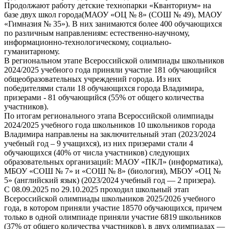
Продолжают работу детские технопарки «Кванториум» на
базе двух школ города(МАОУ «ОЦ № 8» (СОШ № 49), МАОУ
«Гимназия № 35»). В них занимаются более 400 обучающихся
по различным направлениям: естественно-научному,
информационно-технологическому, социально-
гуманитарному.
В региональном этапе Всероссийской олимпиады школьников
2024/2025 учебного года приняли участие 181 обучающийся
общеобразовательных учреждений города. Из них
победителями стали 18 обучающихся города Владимира,
призерами - 81 обучающийся (55% от общего количества
участников).
По итогам регионального этапа Всероссийской олимпиады
2024/2025 учебного года школьников 10 школьников города
Владимира направлены на заключительный этап (2023/2024
учебный год – 9 учащихся), из них призерами стали 4
обучающихся (40% от числа участников) следующих
образовательных организаций: МАОУ «ПКЛ» (информатика),
МБОУ «СОШ № 7» и «СОШ № 8» (биология), МБОУ «ОЦ №
5» (английский язык) (2023/2024 учебный год — 2 призера).
С 08.09.2025 по 29.10.2025 проходил школьный этап
Всероссийской олимпиады школьников 2025/2026 учебного
года, в котором приняли участие 18570 обучающихся, причем
только в одной олимпиаде приняли участие 6819 школьников
(37% от общего количества участников), в двух олимпиадах —