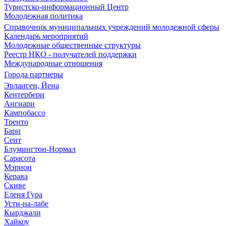
Туристско-информационный Центр
Молодежная политика
Справочник муниципальных учреждений молодежной сферы
Календарь мероприятий
Молодежные общественные структуры
Реестр НКО - получателей поддержки
Международные отношения
Города партнеры
Эрланген, Йена
Кентербери
Ангиари
Кампобассо
Тренто
Бари
Сент
Блумингтон-Нормал
Сарасота
Мэрион
Керава
Скиве
Еленя Гура
Усти-на-лабе
Кырджали
Хайкоу