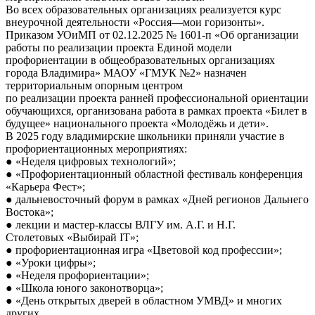
Во всех образовательных организациях реализуется курс
внеурочной деятельности «Россия—мои горизонты».
Приказом УОиМП от 02.12.2025 № 1601-п «Об организации
работы по реализации проекта Единой модели
профориентации в общеобразовательных организациях
города Владимира» МАОУ «ГМУК №2» назначен
территориальным опорным центром
по реализации проекта ранней профессиональной ориентации
обучающихся, организована работа в рамках проекта «Билет в
будущее» национального проекта «Молодёжь и дети».
В 2025 году владимирские школьники приняли участие в
профориентационных мероприятиях:
● «Неделя цифровых технологий»;
● «Профориентационный областной фестиваль конференция
«Карьера Фест»;
● дальневосточный форум в рамках «Дней регионов Дальнего
Востока»;
● лекции и мастер-классы ВЛГУ им. А.Г. и Н.Г.
Столетовых «Выбирай IT»;
● профориентационная игра «Цветовой код профессии»;
● «Уроки цифры»;
● «Неделя профориентации»;
● «Школа юного законотворца»;
● «День открытых дверей в областном УМВД» и многих
других.