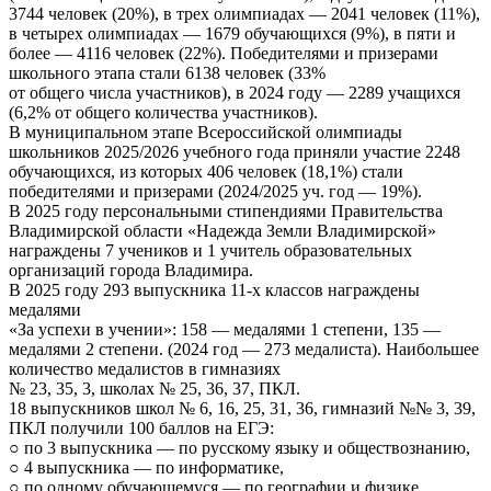
3744 человек (20%), в трех олимпиадах — 2041 человек (11%),
в четырех олимпиадах — 1679 обучающихся (9%), в пяти и
более — 4116 человек (22%). Победителями и призерами
школьного этапа стали 6138 человек (33%
от общего числа участников), в 2024 году — 2289 учащихся
(6,2% от общего количества участников).
В муниципальном этапе Всероссийской олимпиады
школьников 2025/2026 учебного года приняли участие 2248
обучающихся, из которых 406 человек (18,1%) стали
победителями и призерами (2024/2025 уч. год — 19%).
В 2025 году персональными стипендиями Правительства
Владимирской области «Надежда Земли Владимирской»
награждены 7 учеников и 1 учитель образовательных
организаций города Владимира.
В 2025 году 293 выпускника 11-х классов награждены
медалями
«За успехи в учении»: 158 — медалями 1 степени, 135 —
медалями 2 степени. (2024 год — 273 медалиста). Наибольшее
количество медалистов в гимназиях
№ 23, 35, 3, школах № 25, 36, 37, ПКЛ.
18 выпускников школ № 6, 16, 25, 31, 36, гимназий №№ 3, 39,
ПКЛ получили 100 баллов на ЕГЭ:
○ по 3 выпускника — по русскому языку и обществознанию,
○ 4 выпускника — по информатике,
○ по одному обучающемуся — по географии и физике,