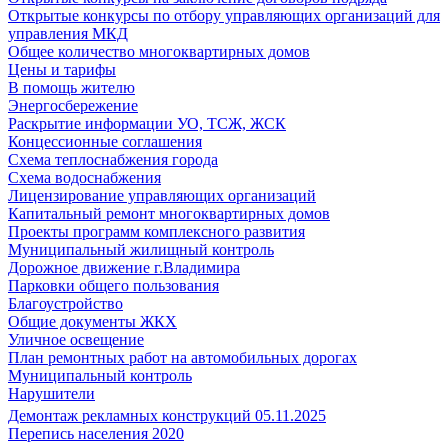
Открытые конкурсы по отбору управляющих организаций для
управления МКД
Общее количество многоквартирных домов
Цены и тарифы
В помощь жителю
Энергосбережение
Раскрытие информации УО, ТСЖ, ЖСК
Концессионные соглашения
Схема теплоснабжения города
Схема водоснабжения
Лицензирование управляющих организаций
Капитальный ремонт многоквартирных домов
Проекты программ комплексного развития
Муниципальный жилищный контроль
Дорожное движение г.Владимира
Парковки общего пользования
Благоустройство
Общие документы ЖКХ
Уличное освещение
План ремонтных работ на автомобильных дорогах
Муниципальный контроль
Нарушители
Демонтаж рекламных конструкций 05.11.2025
Перепись населения 2020