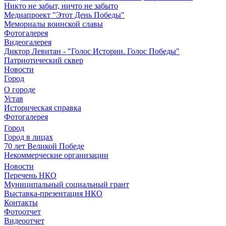
Никто не забыт, ничто не забыто
Медиапроект "Этот День Победы"
Мемориалы воинской славы
Фотогалерея
Видеогалерея
Диктор Левитан - "Голос Истории. Голос Победы"
Патриотический сквер
Новости
Город
О городе
Устав
Историческая справка
Фотогалерея
Город
Город в лицах
70 лет Великой Победе
Некоммерческие организации
Новости
Перечень НКО
Муниципальный социальный грант
Выставка-презентация НКО
Контакты
Фотоотчет
Видеоотчет