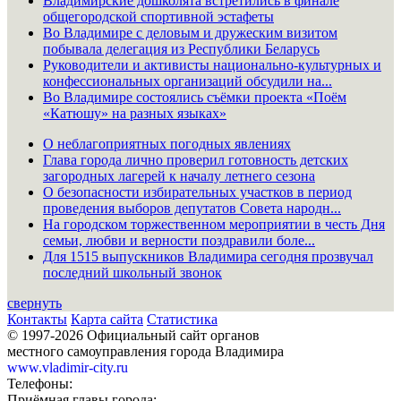
Владимирские дошколята встретились в финале
общегородской спортивной эстафеты
Во Владимире с деловым и дружеским визитом
побывала делегация из Республики Беларусь
Руководители и активисты национально-культурных и
конфессиональных организаций обсудили на...
Во Владимире состоялись съёмки проекта «Поём
«Катюшу» на разных языках»
О неблагоприятных погодных явлениях
Глава города лично проверил готовность детских
загородных лагерей к началу летнего сезона
О безопасности избирательных участков в период
проведения выборов депутатов Совета народн...
На городском торжественном мероприятии в честь Дня
семьи, любви и верности поздравили боле...
Для 1515 выпускников Владимира сегодня прозвучал
последний школьный звонок
свернуть
Контакты
Карта сайта
Статистика
© 1997-2026 Официальный сайт органов
местного самоуправления города Владимира
www.vladimir-city.ru
Телефоны:
Приёмная главы города: