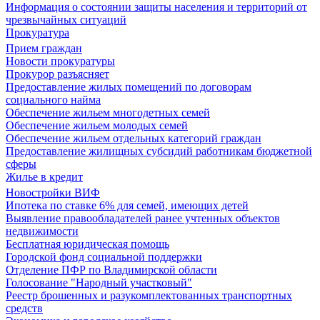
Информация о состоянии защиты населения и территорий от
чрезвычайных ситуаций
Прокуратура
Прием граждан
Новости прокуратуры
Прокурор разъясняет
Предоставление жилых помещений по договорам
социального найма
Обеспечение жильем многодетных семей
Обеспечение жильем молодых семей
Обеспечение жильем отдельных категорий граждан
Предоставление жилищных субсидий работникам бюджетной
сферы
Жилье в кредит
Новостройки ВИФ
Ипотека по ставке 6% для семей, имеющих детей
Выявление правообладателей ранее учтенных объектов
недвижимости
Бесплатная юридическая помощь
Городской фонд социальной поддержки
Отделение ПФР по Владимирской области
Голосование "Народный участковый"
Реестр брошенных и разукомплектованных транспортных
средств