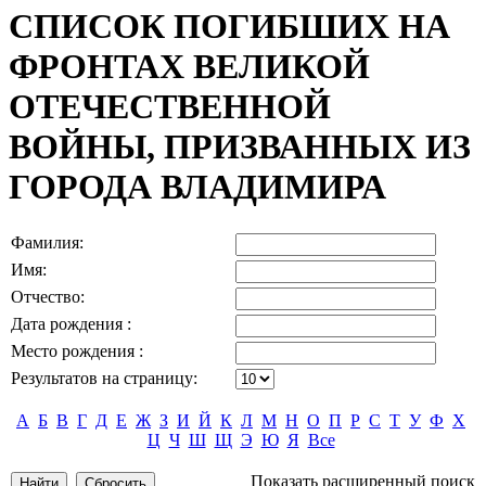
СПИСОК ПОГИБШИХ НА
ФРОНТАХ ВЕЛИКОЙ
ОТЕЧЕСТВЕННОЙ
ВОЙНЫ, ПРИЗВАННЫХ ИЗ
ГОРОДА ВЛАДИМИРА
Фамилия:
Имя:
Отчество:
Дата рождения :
Место рождения :
Результатов на страницу:
А
Б
В
Г
Д
Е
Ж
З
И
Й
К
Л
М
Н
О
П
Р
С
Т
У
Ф
Х
Ц
Ч
Ш
Щ
Э
Ю
Я
Все
Показать расширенный поиск