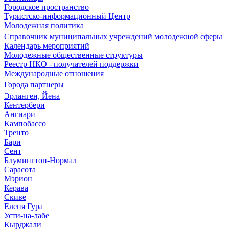
Городское пространство
Туристско-информационный Центр
Молодежная политика
Справочник муниципальных учреждений молодежной сферы
Календарь мероприятий
Молодежные общественные структуры
Реестр НКО - получателей поддержки
Международные отношения
Города партнеры
Эрланген, Йена
Кентербери
Ангиари
Кампобассо
Тренто
Бари
Сент
Блумингтон-Нормал
Сарасота
Мэрион
Керава
Скиве
Еленя Гура
Усти-на-лабе
Кырджали