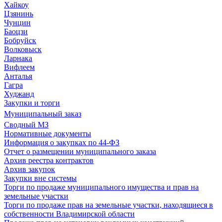
Хайкоу
Цзянинь
Чунцин
Баоцзи
Бобруйск
Волковыск
Ларнака
Вифлеем
Анталья
Гагра
Худжанд
Закупки и торги
Муниципальный заказ
Сводный МЗ
Нормативные документы
Информация о закупках по 44-ФЗ
Отчет о размещении муниципального заказа
Архив реестра контрактов
Архив закупок
Закупки вне системы
Торги по продаже муниципального имущества и прав на
земельные участки
Торги по продаже прав на земельные участки, находящиеся в
собственности Владимирской области