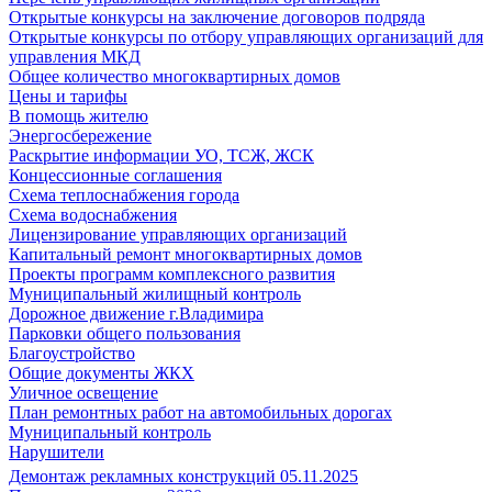
Открытые конкурсы на заключение договоров подряда
Открытые конкурсы по отбору управляющих организаций для
управления МКД
Общее количество многоквартирных домов
Цены и тарифы
В помощь жителю
Энергосбережение
Раскрытие информации УО, ТСЖ, ЖСК
Концессионные соглашения
Схема теплоснабжения города
Схема водоснабжения
Лицензирование управляющих организаций
Капитальный ремонт многоквартирных домов
Проекты программ комплексного развития
Муниципальный жилищный контроль
Дорожное движение г.Владимира
Парковки общего пользования
Благоустройство
Общие документы ЖКХ
Уличное освещение
План ремонтных работ на автомобильных дорогах
Муниципальный контроль
Нарушители
Демонтаж рекламных конструкций 05.11.2025