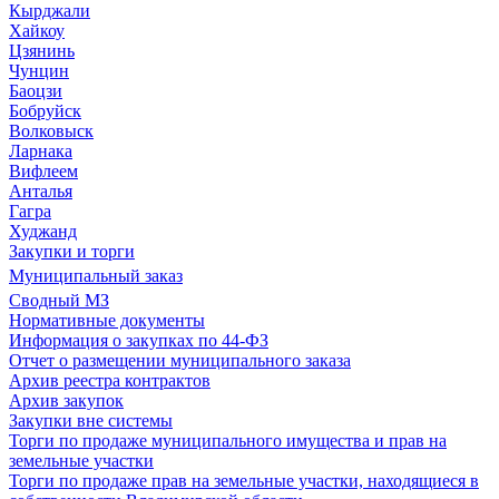
Кырджали
Хайкоу
Цзянинь
Чунцин
Баоцзи
Бобруйск
Волковыск
Ларнака
Вифлеем
Анталья
Гагра
Худжанд
Закупки и торги
Муниципальный заказ
Сводный МЗ
Нормативные документы
Информация о закупках по 44-ФЗ
Отчет о размещении муниципального заказа
Архив реестра контрактов
Архив закупок
Закупки вне системы
Торги по продаже муниципального имущества и прав на
земельные участки
Торги по продаже прав на земельные участки, находящиеся в