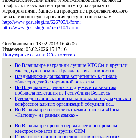
профилактическими контрольными (надзорными)
мероприятиями. Запись на проведение профилактического
визита или консультирования доступна по ссылкам:
http://www.gosuslugi.ru/626705/1/form;
http://www.gosuslugi.ru/626710/1/form.
Опубликовано: 18.02.2013 16:46:06
Изменено: 05.02.2026 15:17:16
Популярные ссылки
Облако тегов
Во Владимире наградили лучшие КТОСы и вручили
ежегодную премию «Гражданская активность»
Владимирские дошколята встретились в финале
общегородской спортивной эстафеты
Во Владимире с деловым и дружеским визитом
побывала делегация из Республики Беларусь
Руководители и активисты национально-культурных и
конфессиональных организаций обсудили на...
Во Владимире состоялись съёмки проекта «Поём
«Катюшу» на разных языках»
Во Владимире прошёл первый рейд по проверке
электросамокатов и других СИМ
Глава города лично проверил готовность детских