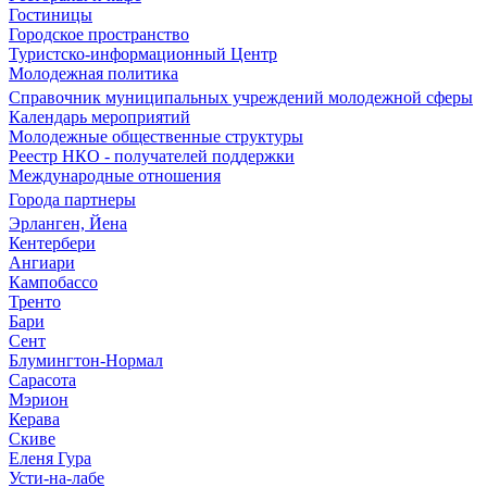
Гостиницы
Городское пространство
Туристско-информационный Центр
Молодежная политика
Справочник муниципальных учреждений молодежной сферы
Календарь мероприятий
Молодежные общественные структуры
Реестр НКО - получателей поддержки
Международные отношения
Города партнеры
Эрланген, Йена
Кентербери
Ангиари
Кампобассо
Тренто
Бари
Сент
Блумингтон-Нормал
Сарасота
Мэрион
Керава
Скиве
Еленя Гура
Усти-на-лабе