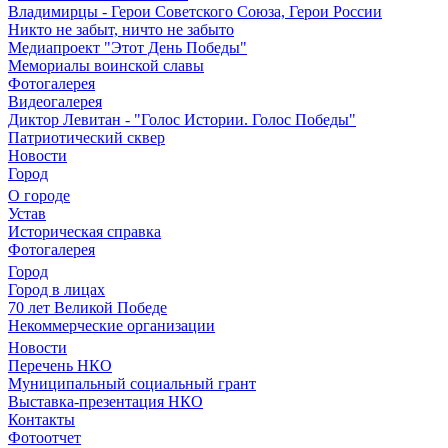
Владимирцы - Герои Советского Союза, Герои России
Никто не забыт, ничто не забыто
Медиапроект "Этот День Победы"
Мемориалы воинской славы
Фотогалерея
Видеогалерея
Диктор Левитан - "Голос Истории. Голос Победы"
Патриотический сквер
Новости
Город
О городе
Устав
Историческая справка
Фотогалерея
Город
Город в лицах
70 лет Великой Победе
Некоммерческие организации
Новости
Перечень НКО
Муниципальный социальный грант
Выставка-презентация НКО
Контакты
Фотоотчет