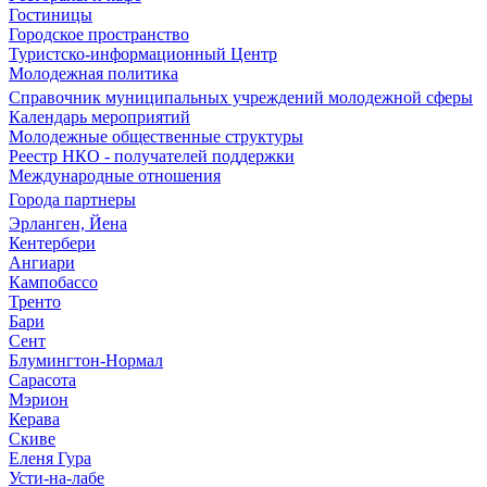
Гостиницы
Городское пространство
Туристско-информационный Центр
Молодежная политика
Справочник муниципальных учреждений молодежной сферы
Календарь мероприятий
Молодежные общественные структуры
Реестр НКО - получателей поддержки
Международные отношения
Города партнеры
Эрланген, Йена
Кентербери
Ангиари
Кампобассо
Тренто
Бари
Сент
Блумингтон-Нормал
Сарасота
Мэрион
Керава
Скиве
Еленя Гура
Усти-на-лабе