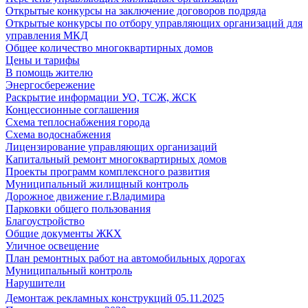
Открытые конкурсы на заключение договоров подряда
Открытые конкурсы по отбору управляющих организаций для
управления МКД
Общее количество многоквартирных домов
Цены и тарифы
В помощь жителю
Энергосбережение
Раскрытие информации УО, ТСЖ, ЖСК
Концессионные соглашения
Схема теплоснабжения города
Схема водоснабжения
Лицензирование управляющих организаций
Капитальный ремонт многоквартирных домов
Проекты программ комплексного развития
Муниципальный жилищный контроль
Дорожное движение г.Владимира
Парковки общего пользования
Благоустройство
Общие документы ЖКХ
Уличное освещение
План ремонтных работ на автомобильных дорогах
Муниципальный контроль
Нарушители
Демонтаж рекламных конструкций 05.11.2025