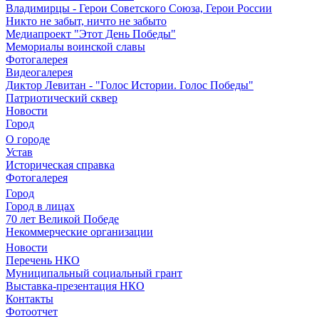
Владимирцы - Герои Советского Союза, Герои России
Никто не забыт, ничто не забыто
Медиапроект "Этот День Победы"
Мемориалы воинской славы
Фотогалерея
Видеогалерея
Диктор Левитан - "Голос Истории. Голос Победы"
Патриотический сквер
Новости
Город
О городе
Устав
Историческая справка
Фотогалерея
Город
Город в лицах
70 лет Великой Победе
Некоммерческие организации
Новости
Перечень НКО
Муниципальный социальный грант
Выставка-презентация НКО
Контакты
Фотоотчет