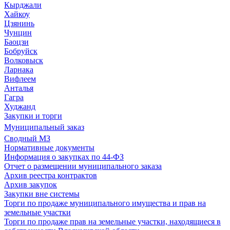
Кырджали
Хайкоу
Цзянинь
Чунцин
Баоцзи
Бобруйск
Волковыск
Ларнака
Вифлеем
Анталья
Гагра
Худжанд
Закупки и торги
Муниципальный заказ
Сводный МЗ
Нормативные документы
Информация о закупках по 44-ФЗ
Отчет о размещении муниципального заказа
Архив реестра контрактов
Архив закупок
Закупки вне системы
Торги по продаже муниципального имущества и прав на
земельные участки
Торги по продаже прав на земельные участки, находящиеся в