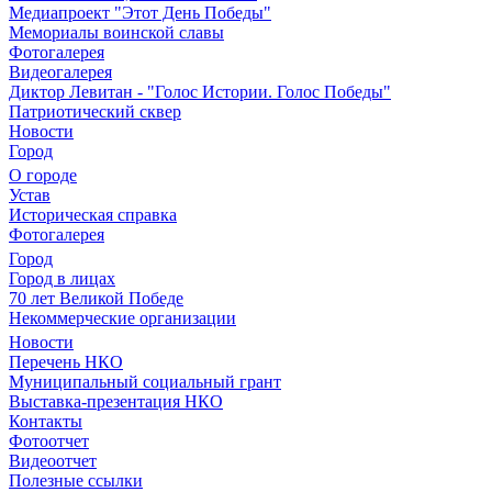
Медиапроект "Этот День Победы"
Мемориалы воинской славы
Фотогалерея
Видеогалерея
Диктор Левитан - "Голос Истории. Голос Победы"
Патриотический сквер
Новости
Город
О городе
Устав
Историческая справка
Фотогалерея
Город
Город в лицах
70 лет Великой Победе
Некоммерческие организации
Новости
Перечень НКО
Муниципальный социальный грант
Выставка-презентация НКО
Контакты
Фотоотчет
Видеоотчет
Полезные ссылки