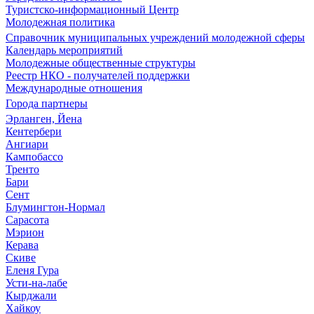
Туристско-информационный Центр
Молодежная политика
Справочник муниципальных учреждений молодежной сферы
Календарь мероприятий
Молодежные общественные структуры
Реестр НКО - получателей поддержки
Международные отношения
Города партнеры
Эрланген, Йена
Кентербери
Ангиари
Кампобассо
Тренто
Бари
Сент
Блумингтон-Нормал
Сарасота
Мэрион
Керава
Скиве
Еленя Гура
Усти-на-лабе
Кырджали
Хайкоу