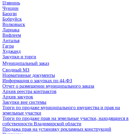
Цзянинь
Чунцин
Баоцзи
Бобруйск
Волковыск
Ларнака
Вифлеем
Анталья
Гагра
Худжанд
Закупки и торги
Муниципальный заказ
Сводный МЗ
Нормативные документы
Информация о закупках по 44-ФЗ
Отчет о размещении муниципального заказа
Архив реестра контрактов
Архив закупок
Закупки вне системы
Торги по продаже муниципального имущества и прав на
земельные участки
Торги по продаже прав на земельные участки, находящиеся в
собственности Владимирской области
Продажа прав на установку рекламных конструкций