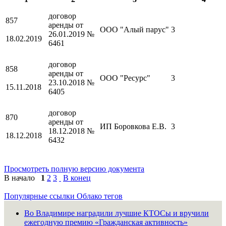
договор
857
аренды от
ООО "Алый парус"
3
26.01.2019 №
18.02.2019
6461
договор
858
аренды от
ООО "Ресурс"
3
23.10.2018 №
15.11.2018
6405
договор
870
аренды от
ИП Боровкова Е.В.
3
18.12.2018 №
18.12.2018
6432
договор
872
Просмотреть полную версию документа
аренды от
ООО "АДС"
3
В начало
1
2
3
В конец
25.01.2020 №
25.01.2020
6616
Популярные ссылки
Облако тегов
договор
Во Владимире наградили лучшие КТОСы и вручили
873
аренды №
ежегодную премию «Гражданская активность»
ООО "Экофил"
2