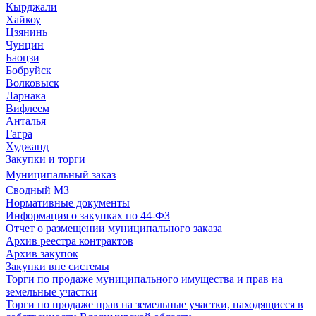
Кырджали
Хайкоу
Цзянинь
Чунцин
Баоцзи
Бобруйск
Волковыск
Ларнака
Вифлеем
Анталья
Гагра
Худжанд
Закупки и торги
Муниципальный заказ
Сводный МЗ
Нормативные документы
Информация о закупках по 44-ФЗ
Отчет о размещении муниципального заказа
Архив реестра контрактов
Архив закупок
Закупки вне системы
Торги по продаже муниципального имущества и прав на
земельные участки
Торги по продаже прав на земельные участки, находящиеся в