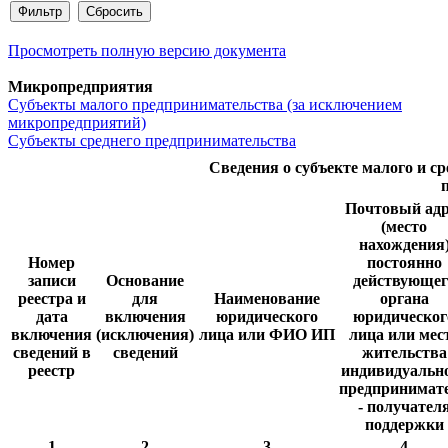
Просмотреть полную версию документа
Микропредприятия
Субъекты малого предпринимательства (за исключением
микропредприятий)
Субъекты среднего предпринимательства
Сведения о субъекте малого и с
Почтовый адр
(место
нахождения
Номер
постоянно
записи
Основание
действующег
реестра и
для
Наименование
органа
дата
включения
юридического
юридическог
включения
(исключения)
лица или ФИО ИП
лица или мес
сведений в
сведений
жительства
реестр
индивидуальн
предпринимат
- получател
поддержки
1
2
3
4