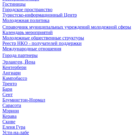
Гостиницы
Городское пространство
Туристско-информационный Центр
Молодежная политика
Справочник муниципальных учреждений молодежной сферы
Календарь мероприятий
Молодежные общественные структуры
Реестр НКО - получателей поддержки
Международные отношения
Города партнеры
Эрланген, Йена
Кентербери
Ангиари
Кампобассо
Тренто
Бари
Сент
Блумингтон-Нормал
Сарасота
Мэрион
Керава
Скиве
Еленя Гура
Усти-на-лабе