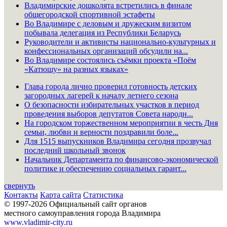
6593 от
Владимирские дошколята встретились в финале
01.01.2020
01.01.2020
общегородской спортивной эстафеты
Во Владимире с деловым и дружеским визитом
договор
побывала делегация из Республики Беларусь
874
аренды №
Руководители и активисты национально-культурных и
ООО "НПП "ТНП"
3
6619 от
конфессиональных организаций обсудили на...
25.01.2020
25.01.2020
Во Владимире состоялись съёмки проекта «Поём
«Катюшу» на разных языках»
договор
Глава города лично проверил готовность детских
877
аренды №
ООО "Арсенал
3
загородных лагерей к началу летнего сезона
6592 от
Технологий"
О безопасности избирательных участков в период
01.01.2020
проведения выборов депутатов Совета народн...
На городском торжественном мероприятии в честь Дня
договор
семьи, любви и верности поздравили боле...
878
аренды №
Для 1515 выпускников Владимира сегодня прозвучал
ООО "РИКОНТ"
3
6587 от
последний школьный звонок
01.01.2020
Начальник Департамента по финансово-экономической
политике и обеспечению социальных гарант...
договор
880
свернуть
аренды №
ООО "Гремлос"
3
Контакты
Карта сайта
Статистика
6617 от
25.01.2020
© 1997-2026 Официальный сайт органов
25.01.2020
местного самоуправления города Владимира
www.vladimir-city.ru
договор