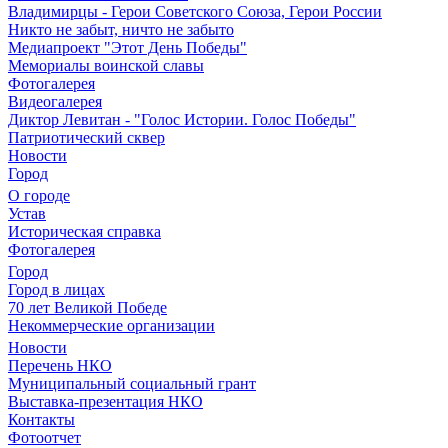
Владимирцы - Герои Советского Союза, Герои России
Никто не забыт, ничто не забыто
Медиапроект "Этот День Победы"
Мемориалы воинской славы
Фотогалерея
Видеогалерея
Диктор Левитан - "Голос Истории. Голос Победы"
Патриотический сквер
Новости
Город
О городе
Устав
Историческая справка
Фотогалерея
Город
Город в лицах
70 лет Великой Победе
Некоммерческие организации
Новости
Перечень НКО
Муниципальный социальный грант
Выставка-презентация НКО
Контакты
Фотоотчет