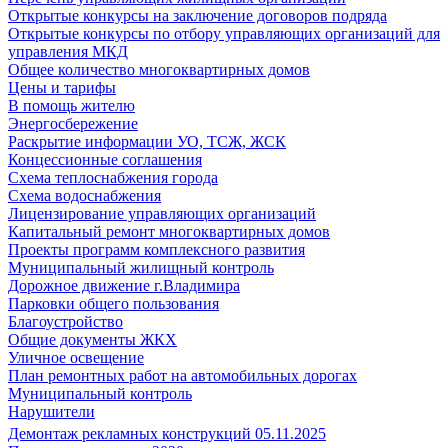
Открытые конкурсы на заключение договоров подряда
Открытые конкурсы по отбору управляющих организаций для
управления МКД
Общее количество многоквартирных домов
Цены и тарифы
В помощь жителю
Энергосбережение
Раскрытие информации УО, ТСЖ, ЖСК
Концессионные соглашения
Схема теплоснабжения города
Схема водоснабжения
Лицензирование управляющих организаций
Капитальный ремонт многоквартирных домов
Проекты программ комплексного развития
Муниципальный жилищный контроль
Дорожное движение г.Владимира
Парковки общего пользования
Благоустройство
Общие документы ЖКХ
Уличное освещение
План ремонтных работ на автомобильных дорогах
Муниципальный контроль
Нарушители
Демонтаж рекламных конструкций 05.11.2025