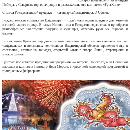
ярмарки поменьше — на площади
Победы, у Северных торговых рядов и развлекательного комплекса «РусьКино».
Символ Рождественской ярмарки — легендарный владимирский Офеня.
Рождественская ярмарка во Владимире — яркий новогодний праздник для жителей
и гостей нашего города. В канун Нового года и Рождества здесь можно приобрести
разнообразные новогодние подарки и сувениры, отведать румяных пирогов и
блинов.
В программе Ярмарки: народные гуляния, анимационные шоу, выступления лучших
танцевальных и вокальных коллективов Владимирской области, проведение игр и
состязаний, катание на лошадях, открытый каток в сквере Липки, аттракционы и
многое другое.
Центральное событие праздничной программы — встреча Нового года на Соборной
площади в компании Главного Деда Мороза, с красочной новогодней программой и
грандиозным фейрверком.