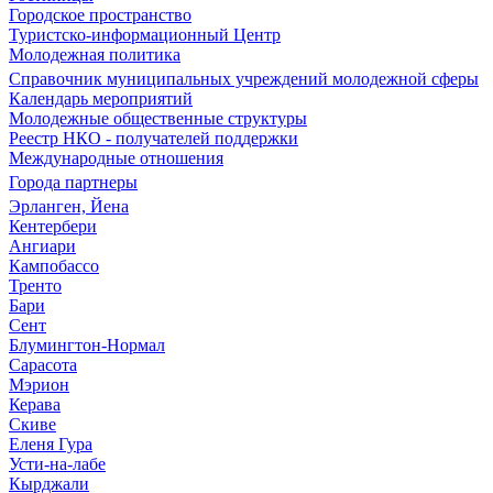
Городское пространство
Туристско-информационный Центр
Молодежная политика
Справочник муниципальных учреждений молодежной сферы
Календарь мероприятий
Молодежные общественные структуры
Реестр НКО - получателей поддержки
Международные отношения
Города партнеры
Эрланген, Йена
Кентербери
Ангиари
Кампобассо
Тренто
Бари
Сент
Блумингтон-Нормал
Сарасота
Мэрион
Керава
Скиве
Еленя Гура
Усти-на-лабе
Кырджали