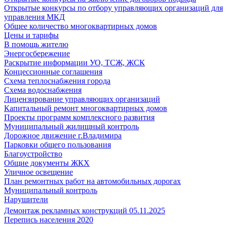
Открытые конкурсы по отбору управляющих организаций для
управления МКД
Общее количество многоквартирных домов
Цены и тарифы
В помощь жителю
Энергосбережение
Раскрытие информации УО, ТСЖ, ЖСК
Концессионные соглашения
Схема теплоснабжения города
Схема водоснабжения
Лицензирование управляющих организаций
Капитальный ремонт многоквартирных домов
Проекты программ комплексного развития
Муниципальный жилищный контроль
Дорожное движение г.Владимира
Парковки общего пользования
Благоустройство
Общие документы ЖКХ
Уличное освещение
План ремонтных работ на автомобильных дорогах
Муниципальный контроль
Нарушители
Демонтаж рекламных конструкций 05.11.2025
Перепись населения 2020