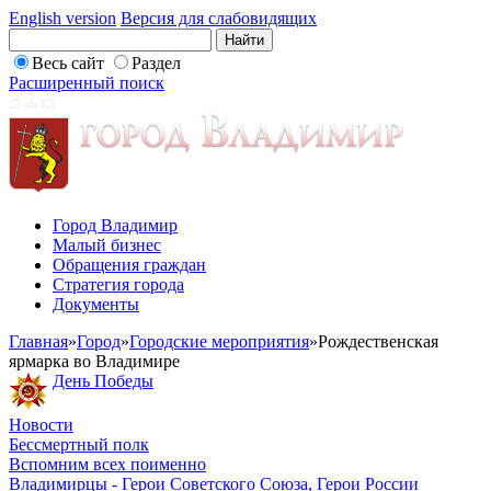
English version
Версия для слабовидящих
Весь сайт
Раздел
Расширенный поиск
Город Владимир
Малый бизнес
Обращения граждан
Стратегия города
Документы
Главная
»
Город
»
Городские мероприятия
»
Рождественская
ярмарка во Владимире
День Победы
Новости
Бессмертный полк
Вспомним всех поименно
Владимирцы - Герои Советского Союза, Герои России