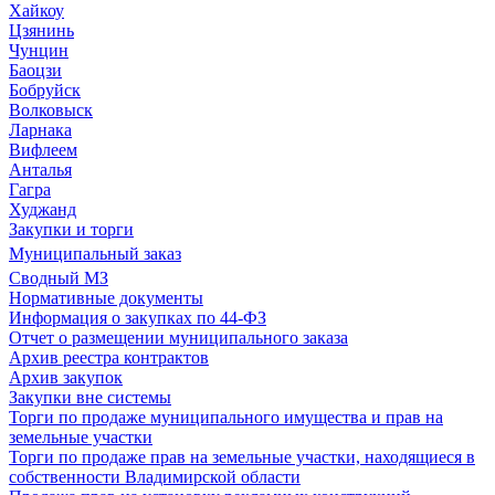
Хайкоу
Цзянинь
Чунцин
Баоцзи
Бобруйск
Волковыск
Ларнака
Вифлеем
Анталья
Гагра
Худжанд
Закупки и торги
Муниципальный заказ
Сводный МЗ
Нормативные документы
Информация о закупках по 44-ФЗ
Отчет о размещении муниципального заказа
Архив реестра контрактов
Архив закупок
Закупки вне системы
Торги по продаже муниципального имущества и прав на
земельные участки
Торги по продаже прав на земельные участки, находящиеся в
собственности Владимирской области