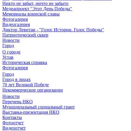
Никто не забыт, ничто не забыто
Медиапроект "Этот День Победы"
Мемориалы воинской славы
Фотогалерея
Видеогалерея
Диктор Левитан - "Голос Истории. Голос Победы"
Патриотический сквер
Новости
Город
О городе
Устав
Историческая справка
Фотогалерея
Город
Город в лицах
70 лет Великой Победе
Некоммерческие организации
Новости
Перечень НКО
Муниципальный социальный грант
Выставка-презентация НКО
Контакты
Фотоотчет
Видеоотчет