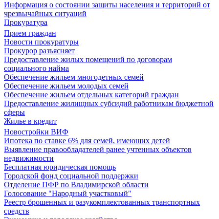
Информация о состоянии защиты населения и территорий от
чрезвычайных ситуаций
Прокуратура
Прием граждан
Новости прокуратуры
Прокурор разъясняет
Предоставление жилых помещений по договорам
социального найма
Обеспечение жильем многодетных семей
Обеспечение жильем молодых семей
Обеспечение жильем отдельных категорий граждан
Предоставление жилищных субсидий работникам бюджетной
сферы
Жилье в кредит
Новостройки ВИФ
Ипотека по ставке 6% для семей, имеющих детей
Выявление правообладателей ранее учтенных объектов
недвижимости
Бесплатная юридическая помощь
Городской фонд социальной поддержки
Отделение ПФР по Владимирской области
Голосование "Народный участковый"
Реестр брошенных и разукомплектованных транспортных
средств