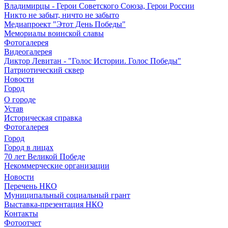
Владимирцы - Герои Советского Союза, Герои России
Никто не забыт, ничто не забыто
Медиапроект "Этот День Победы"
Мемориалы воинской славы
Фотогалерея
Видеогалерея
Диктор Левитан - "Голос Истории. Голос Победы"
Патриотический сквер
Новости
Город
О городе
Устав
Историческая справка
Фотогалерея
Город
Город в лицах
70 лет Великой Победе
Некоммерческие организации
Новости
Перечень НКО
Муниципальный социальный грант
Выставка-презентация НКО
Контакты
Фотоотчет