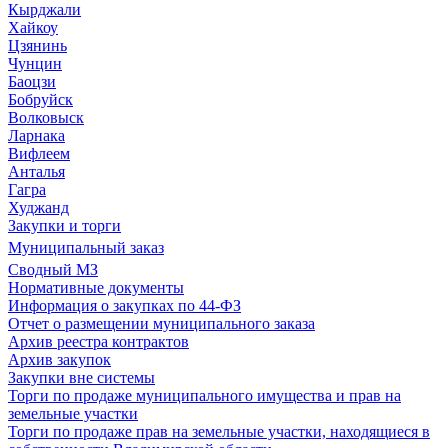
Кырджали
Хайкоу
Цзянинь
Чунцин
Баоцзи
Бобруйск
Волковыск
Ларнака
Вифлеем
Анталья
Гагра
Худжанд
Закупки и торги
Муниципальный заказ
Сводный МЗ
Нормативные документы
Информация о закупках по 44-ФЗ
Отчет о размещении муниципального заказа
Архив реестра контрактов
Архив закупок
Закупки вне системы
Торги по продаже муниципального имущества и прав на
земельные участки
Торги по продаже прав на земельные участки, находящиеся в