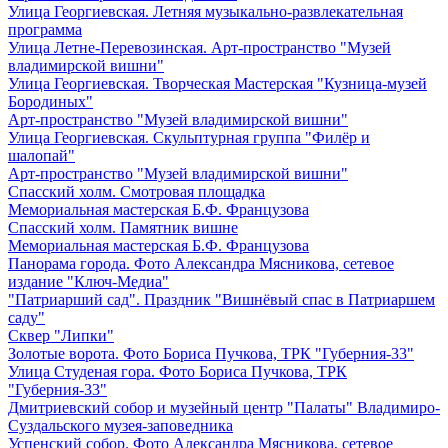
Улица Георгиевская. Летняя музыкально-развлекательная
программа
Улица Летне-Перевозинская. Арт-пространство "Музей
владимирской вишни"
Улица Георгиевская. Творческая Мастерская "Кузница-музей
Бородиных"
Арт-пространство "Музей владимирской вишни"
Улица Георгиевская. Скульптурная группа "Филёр и
шалопай"
Арт-пространство "Музей владимирской вишни"
Спасский холм. Смотровая площадка
Мемориальная мастерская Б.Ф. Французова
Спасский холм. Памятник вишне
Мемориальная мастерская Б.Ф. Французова
Панорама города. Фото Александра Мясникова, сетевое
издание "Ключ-Медиа"
"Патриарший сад". Праздник "Вишнёвый спас в Патриаршем
саду"
Сквер "Липки"
Золотые ворота. Фото Бориса Пучкова, ТРК "Губерния-33"
Улица Студеная гора. Фото Бориса Пучкова, ТРК
"Губерния-33"
Дмитриевский собор и музейный центр "Палаты" Владимиро-
Суздальского музея-заповедника
Успенский собор. Фото Александра Мясникова, сетевое