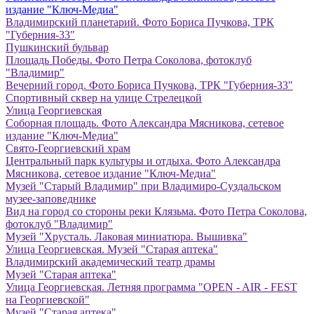
издание "Ключ-Медиа"
Владимирский планетарий. Фото Бориса Пучкова, ТРК
"Губерния-33"
Пушкинский бульвар
Площадь Победы. Фото Петра Соколова, фотоклуб
"Владимир"
Вечерний город. Фото Бориса Пучкова, ТРК "Губерния-33"
Спортивный сквер на улице Стрелецкой
Улица Георгиевская
Соборная площадь. Фото Александра Мясникова, сетевое
издание "Ключ-Медиа"
Свято-Георгиевский храм
Центральный парк культуры и отдыха. Фото Александра
Мясникова, сетевое издание "Ключ-Медиа"
Музей "Старый Владимир" при Владимиро-Суздальском
музее-заповеднике
Вид на город со стороны реки Клязьма. Фото Петра Соколова,
фотоклуб "Владимир"
Музей "Хрусталь. Лаковая миниатюра. Вышивка"
Улица Георгиевская. Музей "Старая аптека"
Владимирский академический театр драмы
Музей "Старая аптека"
Улица Георгиевская. Летняя программа "OPEN - AIR - FEST
на Георгиевской"
Музей "Старая аптека"