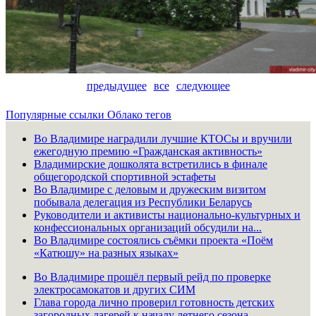
предыдущее
все
следующее
Популярные ссылки
Облако тегов
Во Владимире наградили лучшие КТОСы и вручили
ежегодную премию «Гражданская активность»
Владимирские дошколята встретились в финале
общегородской спортивной эстафеты
Во Владимире с деловым и дружеским визитом
побывала делегация из Республики Беларусь
Руководители и активисты национально-культурных и
конфессиональных организаций обсудили на...
Во Владимире состоялись съёмки проекта «Поём
«Катюшу» на разных языках»
Во Владимире прошёл первый рейд по проверке
электросамокатов и других СИМ
Глава города лично проверил готовность детских
загородных лагерей к началу летнего сезона