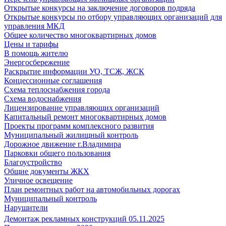
Открытые конкурсы на заключение договоров подряда
Открытые конкурсы по отбору управляющих организаций для
управления МКД
Общее количество многоквартирных домов
Цены и тарифы
В помощь жителю
Энергосбережение
Раскрытие информации УО, ТСЖ, ЖСК
Концессионные соглашения
Схема теплоснабжения города
Схема водоснабжения
Лицензирование управляющих организаций
Капитальный ремонт многоквартирных домов
Проекты программ комплексного развития
Муниципальный жилищный контроль
Дорожное движение г.Владимира
Парковки общего пользования
Благоустройство
Общие документы ЖКХ
Уличное освещение
План ремонтных работ на автомобильных дорогах
Муниципальный контроль
Нарушители
Демонтаж рекламных конструкций 05.11.2025