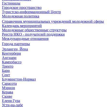
Гостиницы
Городское пространство
Туристско-информационный Центр
Молодежная политика
Справочник муниципальных учреждений молодежной сферы
Календарь мероприятий
Молодежные общественные структуры
Реестр НКО - получателей поддержки
Международные отношения
Города партнеры
Эрланген, Йена
Кентербери
Ангиари
Кампобассо
Тренто
Бари
Сент
Блумингтон-Нормал
Сарасота
Мэрион
Керава
Скиве
Еленя Гура
Усти-на-лабе