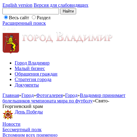
English version
Версия для слабовидящих
Весь сайт
Раздел
Расширенный поиск
Город Владимир
Малый бизнес
Обращения граждан
Стратегия города
Документы
Главная
»
Город
»
Фотогалерея
»
Город
»
Владимир принимает
болельщиков чемпионата мира по футболу
»
Свято-
Георгиевский храм
День Победы
Новости
Бессмертный полк
Вспомним всех поименно