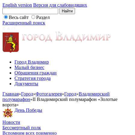
English version
Версия для слабовидящих
Весь сайт
Раздел
Расширенный поиск
Город Владимир
Малый бизнес
Обращения граждан
Стратегия города
Документы
Главная
»
Город
»
Фотогалерея
»
Город
»
Владимирский
полумарафон
»
II Владимирский полумарафон «Золотые
ворота»
День Победы
Новости
Бессмертный полк
Вспомним всех поименно