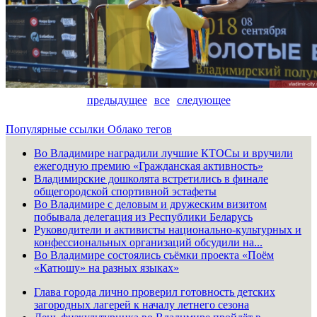
предыдущее
все
следующее
Популярные ссылки
Облако тегов
Во Владимире наградили лучшие КТОСы и вручили
ежегодную премию «Гражданская активность»
Владимирские дошколята встретились в финале
общегородской спортивной эстафеты
Во Владимире с деловым и дружеским визитом
побывала делегация из Республики Беларусь
Руководители и активисты национально-культурных и
конфессиональных организаций обсудили на...
Во Владимире состоялись съёмки проекта «Поём
«Катюшу» на разных языках»
Глава города лично проверил готовность детских
загородных лагерей к началу летнего сезона