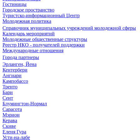
Гостиницы
Городское пространство
Туристско-информационный Центр
Молодежная политика
Справочник муниципальных учреждений молодежной сферы
Календарь мероприятий
Молодежные общественные структуры
Реестр НКО - получателей поддержки
Международные отношения
Города партнеры
Эрланген, Йена
Кентербери
Ангиари
Кампобассо
Тренто
Бари
Сент
Блумингтон-Нормал
Сарасота
Мэрион
Керава
Скиве
Еленя Гура
Усти-на-лабе