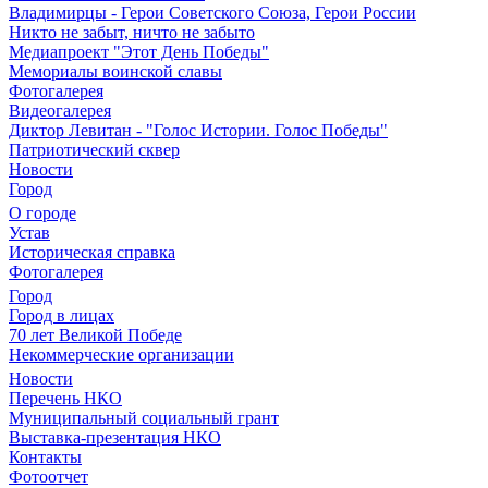
Владимирцы - Герои Советского Союза, Герои России
Никто не забыт, ничто не забыто
Медиапроект "Этот День Победы"
Мемориалы воинской славы
Фотогалерея
Видеогалерея
Диктор Левитан - "Голос Истории. Голос Победы"
Патриотический сквер
Новости
Город
О городе
Устав
Историческая справка
Фотогалерея
Город
Город в лицах
70 лет Великой Победе
Некоммерческие организации
Новости
Перечень НКО
Муниципальный социальный грант
Выставка-презентация НКО
Контакты
Фотоотчет