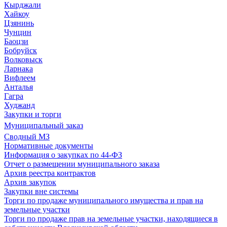
Кырджали
Хайкоу
Цзянинь
Чунцин
Баоцзи
Бобруйск
Волковыск
Ларнака
Вифлеем
Анталья
Гагра
Худжанд
Закупки и торги
Муниципальный заказ
Сводный МЗ
Нормативные документы
Информация о закупках по 44-ФЗ
Отчет о размещении муниципального заказа
Архив реестра контрактов
Архив закупок
Закупки вне системы
Торги по продаже муниципального имущества и прав на
земельные участки
Торги по продаже прав на земельные участки, находящиеся в