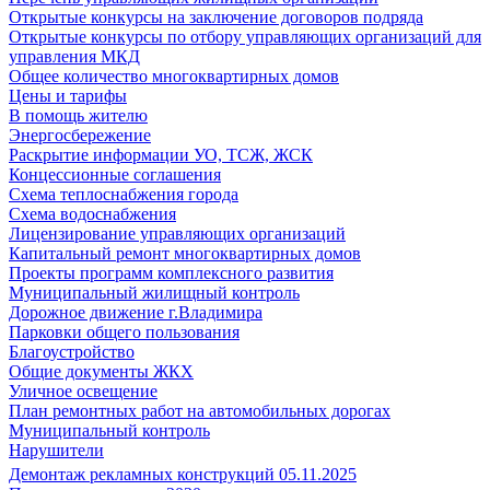
Открытые конкурсы на заключение договоров подряда
Открытые конкурсы по отбору управляющих организаций для
управления МКД
Общее количество многоквартирных домов
Цены и тарифы
В помощь жителю
Энергосбережение
Раскрытие информации УО, ТСЖ, ЖСК
Концессионные соглашения
Схема теплоснабжения города
Схема водоснабжения
Лицензирование управляющих организаций
Капитальный ремонт многоквартирных домов
Проекты программ комплексного развития
Муниципальный жилищный контроль
Дорожное движение г.Владимира
Парковки общего пользования
Благоустройство
Общие документы ЖКХ
Уличное освещение
План ремонтных работ на автомобильных дорогах
Муниципальный контроль
Нарушители
Демонтаж рекламных конструкций 05.11.2025