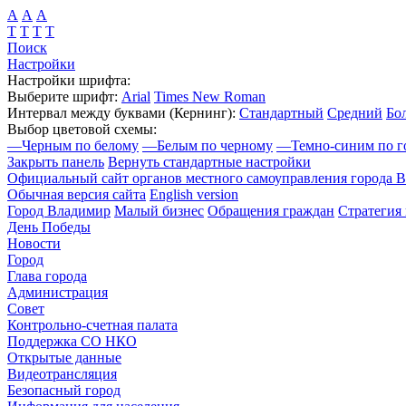
А
А
А
Т
Т
Т
Т
Поиск
Настройки
Настройки шрифта:
Выберите шрифт:
Arial
Times New Roman
Интервал между буквами
(Кернинг)
:
Стандартный
Средний
Бо
Выбор цветовой схемы:
—
Черным по белому
—
Белым по черному
—
Темно-синим по г
Закрыть панель
Вернуть стандартные настройки
Официальный сайт органов местного самоуправления города 
Обычная версия сайта
English version
Город Владимир
Малый бизнес
Обращения граждан
Стратегия 
День Победы
Новости
Город
Глава города
Администрация
Совет
Контрольно-счетная палата
Поддержка СО НКО
Открытые данные
Видеотрансляция
Безопасный город