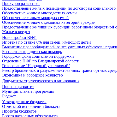
Прокурор разъясняет
Предоставление жилых помещений по договорам социального
Обеспечение жильем многодетных семей
Обеспечение жильем молодых семей
Обеспечение жильем отдельных категорий граждан
Предоставление жилищных субсидий работникам бюджетной 
Жилье в кредит
Новостройки ВИФ
Ипотека по ставке 6% для семей, имеющих детей
Выявление правообладателей ранее учтенных объектов недви
Бесплатная юридическая помощь
Городской фонд социальной поддержки
Отделение ПФР по Владимирской области
Голосование "Народный участковый"
Реестр брошенных и разукомплектованных транспортных сред
Экономика и городское хозяйство
Документы стратегического планирования
Прогноз развития
Муниципальные программы
Бюджет
Утвержденные бюджеты
Отчеты об исполнении бюджета
Проекты бюджетов
Реестр расходных обязательств