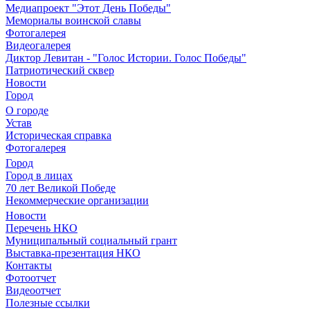
Медиапроект "Этот День Победы"
Мемориалы воинской славы
Фотогалерея
Видеогалерея
Диктор Левитан - "Голос Истории. Голос Победы"
Патриотический сквер
Новости
Город
О городе
Устав
Историческая справка
Фотогалерея
Город
Город в лицах
70 лет Великой Победе
Некоммерческие организации
Новости
Перечень НКО
Муниципальный социальный грант
Выставка-презентация НКО
Контакты
Фотоотчет
Видеоотчет
Полезные ссылки