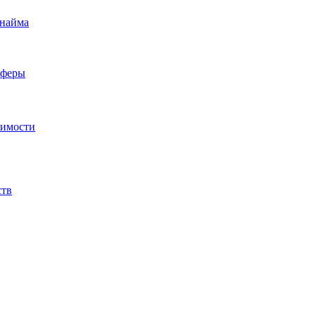
 найма
сферы
жимости
ств