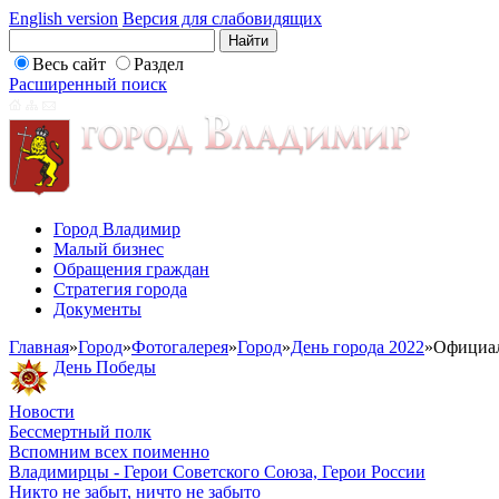
English version
Версия для слабовидящих
Весь сайт
Раздел
Расширенный поиск
Город Владимир
Малый бизнес
Обращения граждан
Стратегия города
Документы
Главная
»
Город
»
Фотогалерея
»
Город
»
День города 2022
»
Официал
День Победы
Новости
Бессмертный полк
Вспомним всех поименно
Владимирцы - Герои Советского Союза, Герои России
Никто не забыт, ничто не забыто