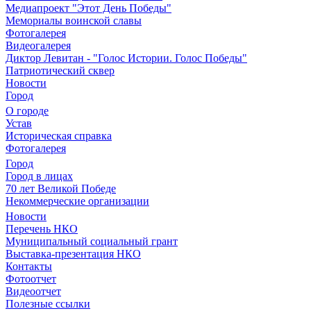
Медиапроект "Этот День Победы"
Мемориалы воинской славы
Фотогалерея
Видеогалерея
Диктор Левитан - "Голос Истории. Голос Победы"
Патриотический сквер
Новости
Город
О городе
Устав
Историческая справка
Фотогалерея
Город
Город в лицах
70 лет Великой Победе
Некоммерческие организации
Новости
Перечень НКО
Муниципальный социальный грант
Выставка-презентация НКО
Контакты
Фотоотчет
Видеоотчет
Полезные ссылки