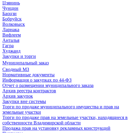
Цзянинь
Чунцин
Баоцзи
Бобруйск
Волковыск
Ларнака
Вифлеем
Анталья
Гагра
Худжанд
Закупки и торги
Муниципальный заказ
Сводный МЗ
Нормативные документы
Информация о закупках по 44-ФЗ
Отчет о размещении муниципального заказа
Архив реестра контрактов
Архив закупок
Закупки вне системы
Торги по продаже муниципального имущества и прав на
земельные участки
Торги по продаже прав на земельные участки, находящиеся в
собственности Владимирской области
Продажа прав на установку рекламных конструкций