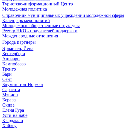
Туристско-информационный Центр
Молодежная политика
Справочник муниципальных учреждений молодежной сферы
Календарь мероприятий
Молодежные общественные структуры
Реестр НКО - получателей поддержки
Международные отношения
Города партнеры
Эрланген, Йена
Кентербери
Ангиари
Кампобассо
Тренто
Бари
Сент
Блумингтон-Нормал
Сарасота
Мэрион
Керава
Скиве
Еленя Гура
Усти-на-лабе
Кырджали
Хайкоу