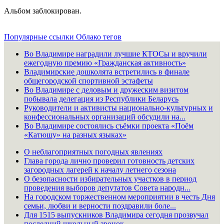
Альбом заблокирован.
Популярные ссылки
Облако тегов
Во Владимире наградили лучшие КТОСы и вручили
ежегодную премию «Гражданская активность»
Владимирские дошколята встретились в финале
общегородской спортивной эстафеты
Во Владимире с деловым и дружеским визитом
побывала делегация из Республики Беларусь
Руководители и активисты национально-культурных и
конфессиональных организаций обсудили на...
Во Владимире состоялись съёмки проекта «Поём
«Катюшу» на разных языках»
О неблагоприятных погодных явлениях
Глава города лично проверил готовность детских
загородных лагерей к началу летнего сезона
О безопасности избирательных участков в период
проведения выборов депутатов Совета народн...
На городском торжественном мероприятии в честь Дня
семьи, любви и верности поздравили боле...
Для 1515 выпускников Владимира сегодня прозвучал
последний школьный звонок