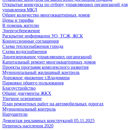
Открытые конкурсы по отбору управляющих организаций для
управления МКД
Общее количество многоквартирных домов
Цены и тарифы
В помощь жителю
Энергосбережение
Раскрытие информации УО, ТСЖ, ЖСК
Концессионные соглашения
Схема теплоснабжения города
Схема водоснабжения
Лицензирование управляющих организаций
Капитальный ремонт многоквартирных домов
Проекты программ комплексного развития
Муниципальный жилищный контроль
Дорожное движение г.Владимира
Парковки общего пользования
Благоустройство
Общие документы ЖКХ
Уличное освещение
План ремонтных работ на автомобильных дорогах
Муниципальный контроль
Нарушители
Демонтаж рекламных конструкций 05.11.2025
Перепись населения 2020