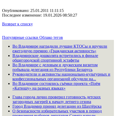
Опубликовано: 25.01.2011 11:11:15
Последнее изменение: 19.01.2026 08:50:27
Возврат к списку
Популярные ссылки
Облако тегов
Во Владимире наградили лучшие КТОСы и вручили
ежегодную премию «Гражданская активность»
Владимирские дошколята встретились в финале
общегородской спортивной эстафеты
Во Владимире с деловым и дружеским визитом
побывала делегация из Республики Беларусь
Руководители и активисты национально-культурных и
конфессиональных организаций обсудили на...
Во Владимире состоялись съёмки проекта «Поём
«Катюшу» на разных языках»
Глава города лично проверил готовность детских
загородных лагерей к началу летнего сезона
Город Владимир принял делегацию из Шахтёрска
О безопасности избирательных участков в период
проведения выборов депутатов Совета народн...