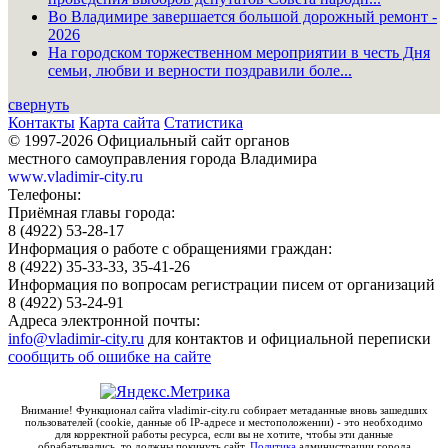
Во Владимире завершается большой дорожный ремонт -
2026
На городском торжественном мероприятии в честь Дня
семьи, любви и верности поздравили боле...
свернуть
Контакты
Карта сайта
Статистика
© 1997-2026 Официальный сайт органов
местного самоуправления города Владимира
www.vladimir-city.ru
Телефоны:
Приёмная главы города:
8 (4922) 53-28-17
Информация о работе с обращениями граждан:
8 (4922) 35-33-33, 35-41-26
Информация по вопросам регистрации писем от организаций
8 (4922) 53-24-91
Адреса электронной почты:
info@vladimir-city.ru
для контактов и официальной переписки
сообщить об ошибке на сайте
Внимание! Функционал сайта vladimir-city.ru собирает метаданные вновь зашедших
пользователей (cookie, данные об IP-адресе и местоположении) - это необходимо
для корректной работы ресурса, если вы не хотите, чтобы эти данные
обрабатывались, то должны покинуть сайт.
Политика
администрации города