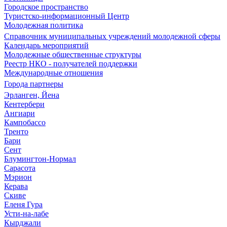
Городское пространство
Туристско-информационный Центр
Молодежная политика
Справочник муниципальных учреждений молодежной сферы
Календарь мероприятий
Молодежные общественные структуры
Реестр НКО - получателей поддержки
Международные отношения
Города партнеры
Эрланген, Йена
Кентербери
Ангиари
Кампобассо
Тренто
Бари
Сент
Блумингтон-Нормал
Сарасота
Мэрион
Керава
Скиве
Еленя Гура
Усти-на-лабе
Кырджали