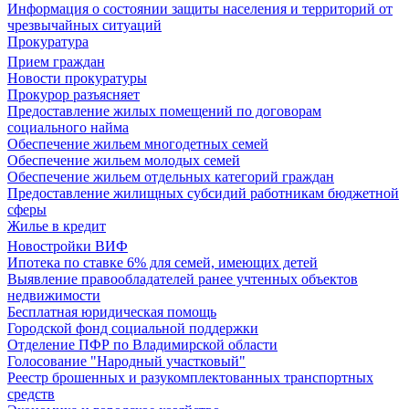
Информация о состоянии защиты населения и территорий от
чрезвычайных ситуаций
Прокуратура
Прием граждан
Новости прокуратуры
Прокурор разъясняет
Предоставление жилых помещений по договорам
социального найма
Обеспечение жильем многодетных семей
Обеспечение жильем молодых семей
Обеспечение жильем отдельных категорий граждан
Предоставление жилищных субсидий работникам бюджетной
сферы
Жилье в кредит
Новостройки ВИФ
Ипотека по ставке 6% для семей, имеющих детей
Выявление правообладателей ранее учтенных объектов
недвижимости
Бесплатная юридическая помощь
Городской фонд социальной поддержки
Отделение ПФР по Владимирской области
Голосование "Народный участковый"
Реестр брошенных и разукомплектованных транспортных
средств