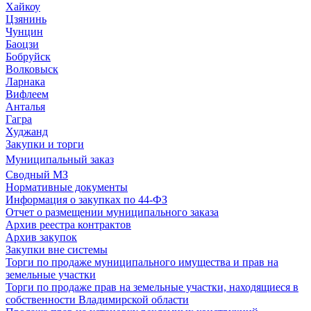
Хайкоу
Цзянинь
Чунцин
Баоцзи
Бобруйск
Волковыск
Ларнака
Вифлеем
Анталья
Гагра
Худжанд
Закупки и торги
Муниципальный заказ
Сводный МЗ
Нормативные документы
Информация о закупках по 44-ФЗ
Отчет о размещении муниципального заказа
Архив реестра контрактов
Архив закупок
Закупки вне системы
Торги по продаже муниципального имущества и прав на
земельные участки
Торги по продаже прав на земельные участки, находящиеся в
собственности Владимирской области