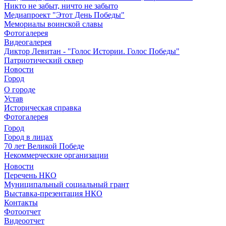
Никто не забыт, ничто не забыто
Медиапроект "Этот День Победы"
Мемориалы воинской славы
Фотогалерея
Видеогалерея
Диктор Левитан - "Голос Истории. Голос Победы"
Патриотический сквер
Новости
Город
О городе
Устав
Историческая справка
Фотогалерея
Город
Город в лицах
70 лет Великой Победе
Некоммерческие организации
Новости
Перечень НКО
Муниципальный социальный грант
Выставка-презентация НКО
Контакты
Фотоотчет
Видеоотчет