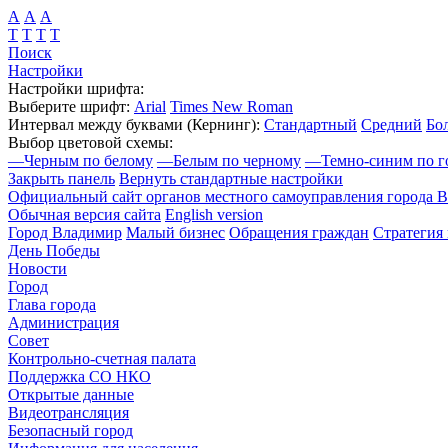
А
А
А
Т
Т
Т
Т
Поиск
Настройки
Настройки шрифта:
Выберите шрифт:
Arial
Times New Roman
Интервал между буквами
(Кернинг)
:
Стандартный
Средний
Бо
Выбор цветовой схемы:
—
Черным по белому
—
Белым по черному
—
Темно-синим по г
Закрыть панель
Вернуть стандартные настройки
Официальный сайт органов местного самоуправления города 
Обычная версия сайта
English version
Город Владимир
Малый бизнес
Обращения граждан
Стратегия 
День Победы
Новости
Город
Глава города
Администрация
Совет
Контрольно-счетная палата
Поддержка СО НКО
Открытые данные
Видеотрансляция
Безопасный город