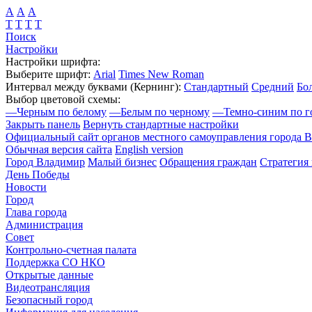
А
А
А
Т
Т
Т
Т
Поиск
Настройки
Настройки шрифта:
Выберите шрифт:
Arial
Times New Roman
Интервал между буквами
(Кернинг)
:
Стандартный
Средний
Бо
Выбор цветовой схемы:
—
Черным по белому
—
Белым по черному
—
Темно-синим по г
Закрыть панель
Вернуть стандартные настройки
Официальный сайт органов местного самоуправления города 
Обычная версия сайта
English version
Город Владимир
Малый бизнес
Обращения граждан
Стратегия 
День Победы
Новости
Город
Глава города
Администрация
Совет
Контрольно-счетная палата
Поддержка СО НКО
Открытые данные
Видеотрансляция
Безопасный город