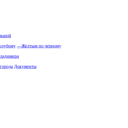
льшой
олубому
—
Желтым по черному
Владимира
города
Документы