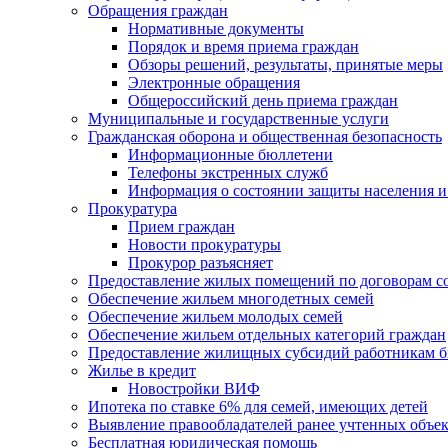
Обращения граждан
Нормативные документы
Порядок и время приема граждан
Обзоры решений, результаты, принятые меры
Электронные обращения
Общероссийский день приема граждан
Муниципальные и государственные услуги
Гражданская оборона и общественная безопасность
Информационные бюллетени
Телефоны экстренных служб
Информация о состоянии защиты населения и
Прокуратура
Прием граждан
Новости прокуратуры
Прокурор разъясняет
Предоставление жилых помещений по договорам с
Обеспечение жильем многодетных семей
Обеспечение жильем молодых семей
Обеспечение жильем отдельных категорий граждан
Предоставление жилищных субсидий работникам 
Жилье в кредит
Новостройки ВИФ
Ипотека по ставке 6% для семей, имеющих детей
Выявление правообладателей ранее учтенных объе
Бесплатная юридическая помощь