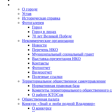
О городе
Устав
Историческая справка
Фотогалерея
Город
Город в лицах
70 лет Великой Победе
Некоммерческие организации
Новости
Перечень НКО
Муниципальный социальный грант
Выставка-презентация НКО
Контакты
Фотоотчет
Видеоотчет
Полезные ссылки
Территориальное общественное самоуправление
Нормативная правовая база
Комитеты территориального общественного 
О работе КТОСов
Общественная палата
Конкурс «Знай и люби родной Владимир»
О конкурсе