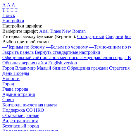
А
А
А
Т
Т
Т
Т
Поиск
Настройки
Настройки шрифта:
Выберите шрифт:
Arial
Times New Roman
Интервал между буквами
(Кернинг)
:
Стандартный
Средний
Бо
Выбор цветовой схемы:
—
Черным по белому
—
Белым по черному
—
Темно-синим по г
Закрыть панель
Вернуть стандартные настройки
Официальный сайт органов местного самоуправления города 
Обычная версия сайта
English version
Город Владимир
Малый бизнес
Обращения граждан
Стратегия 
День Победы
Новости
Город
Глава города
Администрация
Совет
Контрольно-счетная палата
Поддержка СО НКО
Открытые данные
Видеотрансляция
Безопасный город