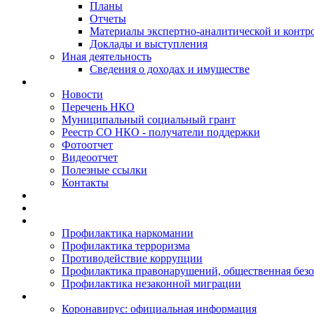
Планы
Отчеты
Материалы экспертно-аналитической и контр
Доклады и выступления
Иная деятельность
Сведения о доходах и имуществе
Новости
Перечень НКО
Муниципальный социальный грант
Реестр СО НКО - получатели поддержки
Фотоотчет
Видеоотчет
Полезные ссылки
Контакты
Профилактика наркомании
Профилактика терроризма
Противодействие коррупции
Профилактика правонарушений, общественная безо
Профилактика незаконной миграции
Коронавирус: официальная информация