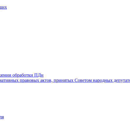
щих
ошении обработки ПДн
ативных правовых актов, принятых Советом народных депутат
ля