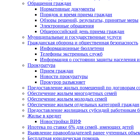
Обращения граждан
Нормативные документы
Порядок и время приема граждан
Обзоры решений, результаты, принятые меры
Электронные обращения
Общероссийский день приема граждан
Муниципальные и государственные услуги
Гражданская оборона и общественная безопасность
Информационные бюллетени
Телефоны экстренных служб
Информация о состоянии защиты населения и
Прокуратура
Прием граждан
Новости прокуратуры
Прокурор разъясняет
Предоставление жилых помещений по договорам с
Обеспечение жильем многодетных семей
Обеспечение жильем молодых семей
Обеспечение жильем отдельных категорий граждан
Предоставление жилищных субсидий работникам 
Жилье в кредит
Новостройки ВИФ
Ипотека по ставке 6% для семей, имеющих детей
Выявление правообладателей ранее учтенных объе
Бесплатная юридическая помощь