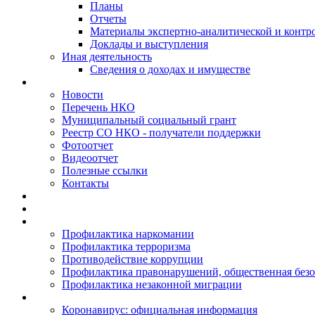
Планы
Отчеты
Материалы экспертно-аналитической и контр
Доклады и выступления
Иная деятельность
Сведения о доходах и имуществе
Новости
Перечень НКО
Муниципальный социальный грант
Реестр СО НКО - получатели поддержки
Фотоотчет
Видеоотчет
Полезные ссылки
Контакты
Профилактика наркомании
Профилактика терроризма
Противодействие коррупции
Профилактика правонарушений, общественная безо
Профилактика незаконной миграции
Коронавирус: официальная информация