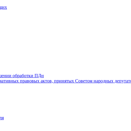
щих
ошении обработки ПДн
ативных правовых актов, принятых Советом народных депутат
ля