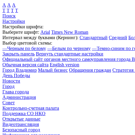
А
А
А
Т
Т
Т
Т
Поиск
Настройки
Настройки шрифта:
Выберите шрифт:
Arial
Times New Roman
Интервал между буквами
(Кернинг)
:
Стандартный
Средний
Бо
Выбор цветовой схемы:
—
Черным по белому
—
Белым по черному
—
Темно-синим по г
Закрыть панель
Вернуть стандартные настройки
Официальный сайт органов местного самоуправления города 
Обычная версия сайта
English version
Город Владимир
Малый бизнес
Обращения граждан
Стратегия 
День Победы
Новости
Город
Глава города
Администрация
Совет
Контрольно-счетная палата
Поддержка СО НКО
Открытые данные
Видеотрансляция
Безопасный город