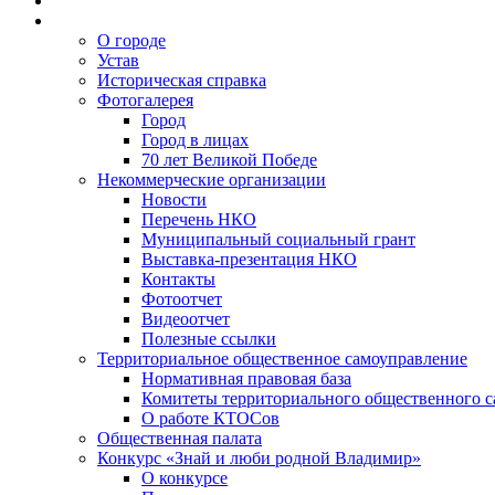
О городе
Устав
Историческая справка
Фотогалерея
Город
Город в лицах
70 лет Великой Победе
Некоммерческие организации
Новости
Перечень НКО
Муниципальный социальный грант
Выставка-презентация НКО
Контакты
Фотоотчет
Видеоотчет
Полезные ссылки
Территориальное общественное самоуправление
Нормативная правовая база
Комитеты территориального общественного 
О работе КТОСов
Общественная палата
Конкурс «Знай и люби родной Владимир»
О конкурсе