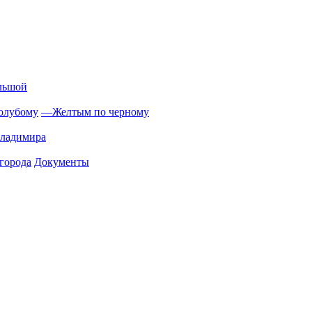
льшой
олубому
—
Желтым по черному
Владимира
города
Документы