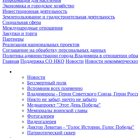
Информация для населения
Экономика и городское хозяйство
Инвестиционная деятельность
Землепользование и градостроительная деятельность
Социальная сфера
Международные отношения
Закупки и торги
Партнеры
Реализация национальных проектов
Соглашение на обработку персональных данных
Политика администрации города Владимира в отношении обр
Главная
Поддержка СО НКО
Новости
Новости некоммерчески
Новости
Бессмертный полк
Вспомним всех поименно
Владимирцы - Герои Советского Союза, Герои Росс
Никто не забыт, ничто не забыто
Медиапроект "Этот День Победы"
Мемориалы воинской славы
Фотогалерея
Видеогалерея
Диктор Левитан - "Голос Истории. Голос Победы"
Патриотический сквер