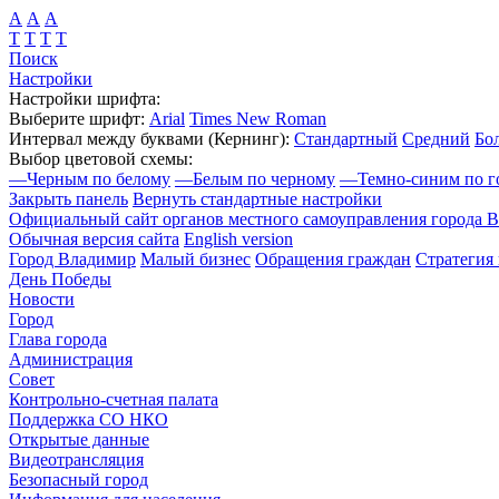
А
А
А
Т
Т
Т
Т
Поиск
Настройки
Настройки шрифта:
Выберите шрифт:
Arial
Times New Roman
Интервал между буквами
(Кернинг)
:
Стандартный
Средний
Бо
Выбор цветовой схемы:
—
Черным по белому
—
Белым по черному
—
Темно-синим по г
Закрыть панель
Вернуть стандартные настройки
Официальный сайт органов местного самоуправления города 
Обычная версия сайта
English version
Город Владимир
Малый бизнес
Обращения граждан
Стратегия 
День Победы
Новости
Город
Глава города
Администрация
Совет
Контрольно-счетная палата
Поддержка СО НКО
Открытые данные
Видеотрансляция
Безопасный город