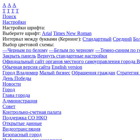
А
А
А
Т
Т
Т
Т
Поиск
Настройки
Настройки шрифта:
Выберите шрифт:
Arial
Times New Roman
Интервал между буквами
(Кернинг)
:
Стандартный
Средний
Бо
Выбор цветовой схемы:
—
Черным по белому
—
Белым по черному
—
Темно-синим по г
Закрыть панель
Вернуть стандартные настройки
Официальный сайт органов местного самоуправления города 
Обычная версия сайта
English version
Город Владимир
Малый бизнес
Обращения граждан
Стратегия 
День Победы
Новости
Город
Глава города
Администрация
Совет
Контрольно-счетная палата
Поддержка СО НКО
Открытые данные
Видеотрансляция
Безопасный город