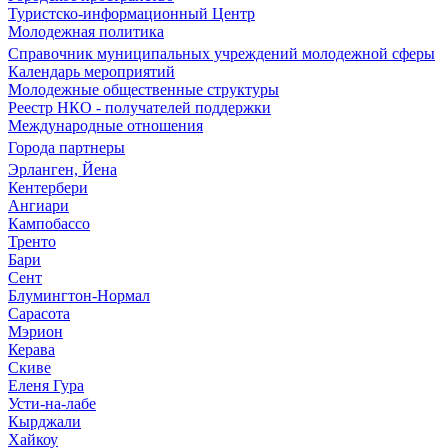
Туристско-информационный Центр
Молодежная политика
Справочник муниципальных учреждений молодежной сферы
Календарь мероприятий
Молодежные общественные структуры
Реестр НКО - получателей поддержки
Международные отношения
Города партнеры
Эрланген, Йена
Кентербери
Ангиари
Кампобассо
Тренто
Бари
Сент
Блумингтон-Нормал
Сарасота
Мэрион
Керава
Скиве
Еленя Гура
Усти-на-лабе
Кырджали
Хайкоу