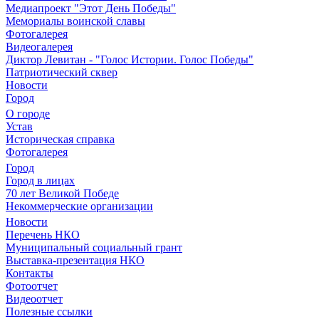
Медиапроект "Этот День Победы"
Мемориалы воинской славы
Фотогалерея
Видеогалерея
Диктор Левитан - "Голос Истории. Голос Победы"
Патриотический сквер
Новости
Город
О городе
Устав
Историческая справка
Фотогалерея
Город
Город в лицах
70 лет Великой Победе
Некоммерческие организации
Новости
Перечень НКО
Муниципальный социальный грант
Выставка-презентация НКО
Контакты
Фотоотчет
Видеоотчет
Полезные ссылки