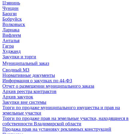
Цзянинь
Чунцин
Баоцзи
Бобруйск
Волковыск
Ларнака
Вифлеем
Анталья
Гагра
Худжанд
Закупки и торги
Муниципальный заказ
Сводный МЗ
Нормативные документы
Информация о закупках по 44-ФЗ
Отчет о размещении муниципального заказа
Архив реестра контрактов
Архив закупок
Закупки вне системы
Торги по продаже муниципального имущества и прав на
земельные участки
Торги по продаже прав на земельные участки, находящиеся в
собственности Владимирской области
Продажа прав на установку рекламных конструкций