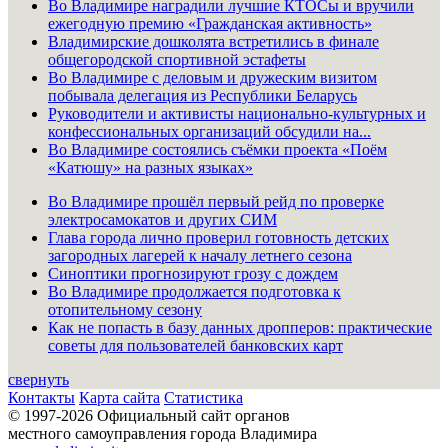
Во Владимире наградили лучшие КТОСы и вручили
ежегодную премию «Гражданская активность»
Владимирские дошколята встретились в финале
общегородской спортивной эстафеты
Во Владимире с деловым и дружеским визитом
побывала делегация из Республики Беларусь
Руководители и активисты национально-культурных и
конфессиональных организаций обсудили на...
Во Владимире состоялись съёмки проекта «Поём
«Катюшу» на разных языках»
Во Владимире прошёл первый рейд по проверке
электросамокатов и других СИМ
Глава города лично проверил готовность детских
загородных лагерей к началу летнего сезона
Синоптики прогнозируют грозу с дождем
Во Владимире продолжается подготовка к
отопительному сезону
Как не попасть в базу данных дропперов: практические
советы для пользователей банковских карт
свернуть
Контакты
Карта сайта
Статистика
© 1997-2026 Официальный сайт органов
местного самоуправления города Владимира