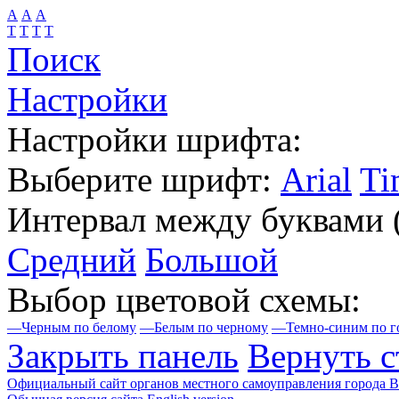
А
А
А
Т
Т
Т
Т
Поиск
Настройки
Настройки шрифта:
Выберите шрифт:
Arial
Ti
Интервал между буквами
Средний
Большой
Выбор цветовой схемы:
—
Черным по белому
—
Белым по черному
—
Темно-синим по г
Закрыть панель
Вернуть с
Официальный сайт органов местного самоуправления города 