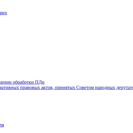
щих
ошении обработки ПДн
ативных правовых актов, принятых Советом народных депутат
ля