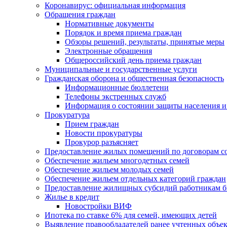
Коронавирус: официальная информация
Обращения граждан
Нормативные документы
Порядок и время приема граждан
Обзоры решений, результаты, принятые меры
Электронные обращения
Общероссийский день приема граждан
Муниципальные и государственные услуги
Гражданская оборона и общественная безопасность
Информационные бюллетени
Телефоны экстренных служб
Информация о состоянии защиты населения и
Прокуратура
Прием граждан
Новости прокуратуры
Прокурор разъясняет
Предоставление жилых помещений по договорам с
Обеспечение жильем многодетных семей
Обеспечение жильем молодых семей
Обеспечение жильем отдельных категорий граждан
Предоставление жилищных субсидий работникам 
Жилье в кредит
Новостройки ВИФ
Ипотека по ставке 6% для семей, имеющих детей
Выявление правообладателей ранее учтенных объе