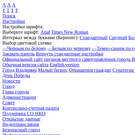
А
А
А
Т
Т
Т
Т
Поиск
Настройки
Настройки шрифта:
Выберите шрифт:
Arial
Times New Roman
Интервал между буквами
(Кернинг)
:
Стандартный
Средний
Бо
Выбор цветовой схемы:
—
Черным по белому
—
Белым по черному
—
Темно-синим по г
Закрыть панель
Вернуть стандартные настройки
Официальный сайт органов местного самоуправления города 
Обычная версия сайта
English version
Город Владимир
Малый бизнес
Обращения граждан
Стратегия 
День Победы
Новости
Город
Глава города
Администрация
Совет
Контрольно-счетная палата
Поддержка СО НКО
Открытые данные
Видеотрансляция
Безопасный город