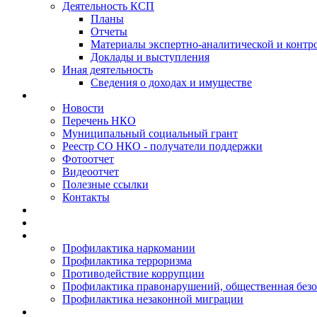
Деятельность КСП
Планы
Отчеты
Материалы экспертно-аналитической и контр
Доклады и выступления
Иная деятельность
Сведения о доходах и имуществе
Новости
Перечень НКО
Муниципальный социальный грант
Реестр СО НКО - получатели поддержки
Фотоотчет
Видеоотчет
Полезные ссылки
Контакты
Профилактика наркомании
Профилактика терроризма
Противодействие коррупции
Профилактика правонарушений, общественная безо
Профилактика незаконной миграции