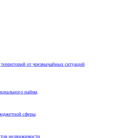
 территорий от чрезвычайных ситуаций
оциального найма
бюджетной сферы
ктов недвижимости