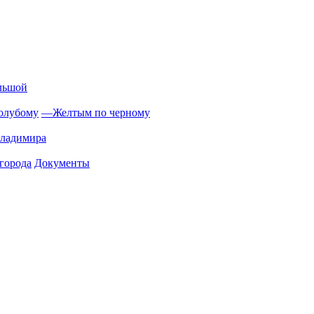
льшой
олубому
—
Желтым по черному
Владимира
города
Документы