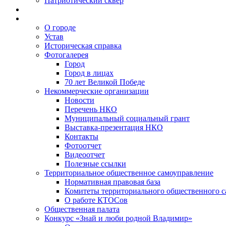
Патриотический сквер
О городе
Устав
Историческая справка
Фотогалерея
Город
Город в лицах
70 лет Великой Победе
Некоммерческие организации
Новости
Перечень НКО
Муниципальный социальный грант
Выставка-презентация НКО
Контакты
Фотоотчет
Видеоотчет
Полезные ссылки
Территориальное общественное самоуправление
Нормативная правовая база
Комитеты территориального общественного 
О работе КТОСов
Общественная палата
Конкурс «Знай и люби родной Владимир»