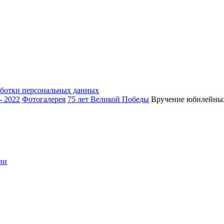
аботки персональных данных
- 2022
Фотогалерея
75 лет Великой Победы
Вручение юбилейных
ии