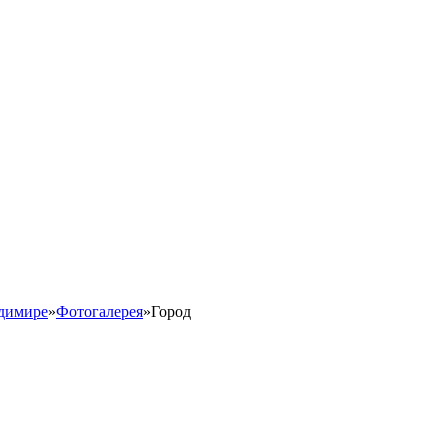
адимире
»
Фотогалерея
»
Город