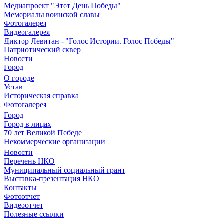
Медиапроект "Этот День Победы"
Мемориалы воинской славы
Фотогалерея
Видеогалерея
Диктор Левитан - "Голос Истории. Голос Победы"
Патриотический сквер
Новости
Город
О городе
Устав
Историческая справка
Фотогалерея
Город
Город в лицах
70 лет Великой Победе
Некоммерческие организации
Новости
Перечень НКО
Муниципальный социальный грант
Выставка-презентация НКО
Контакты
Фотоотчет
Видеоотчет
Полезные ссылки