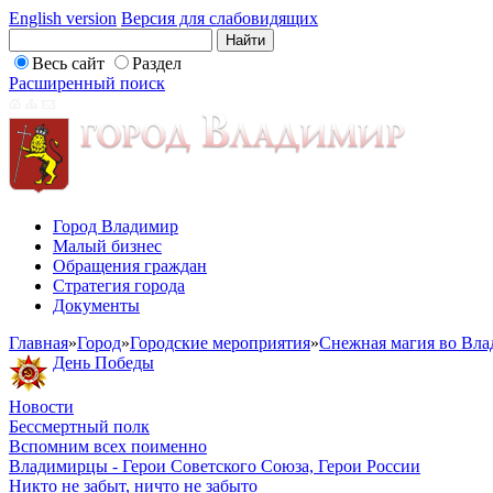
English version
Версия для слабовидящих
Весь сайт
Раздел
Расширенный поиск
Город Владимир
Малый бизнес
Обращения граждан
Стратегия города
Документы
Главная
»
Город
»
Городские мероприятия
»
Снежная магия во Вл
День Победы
Новости
Бессмертный полк
Вспомним всех поименно
Владимирцы - Герои Советского Союза, Герои России
Никто не забыт, ничто не забыто