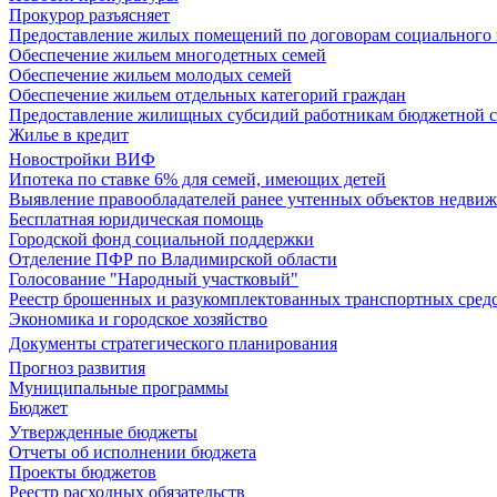
Прокурор разъясняет
Предоставление жилых помещений по договорам социального
Обеспечение жильем многодетных семей
Обеспечение жильем молодых семей
Обеспечение жильем отдельных категорий граждан
Предоставление жилищных субсидий работникам бюджетной 
Жилье в кредит
Новостройки ВИФ
Ипотека по ставке 6% для семей, имеющих детей
Выявление правообладателей ранее учтенных объектов недви
Бесплатная юридическая помощь
Городской фонд социальной поддержки
Отделение ПФР по Владимирской области
Голосование "Народный участковый"
Реестр брошенных и разукомплектованных транспортных сред
Экономика и городское хозяйство
Документы стратегического планирования
Прогноз развития
Муниципальные программы
Бюджет
Утвержденные бюджеты
Отчеты об исполнении бюджета
Проекты бюджетов
Реестр расходных обязательств