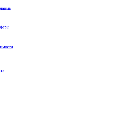
 найма
сферы
жимости
ств