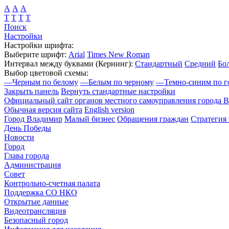
А
А
А
Т
Т
Т
Т
Поиск
Настройки
Настройки шрифта:
Выберите шрифт:
Arial
Times New Roman
Интервал между буквами
(Кернинг)
:
Стандартный
Средний
Бо
Выбор цветовой схемы:
—
Черным по белому
—
Белым по черному
—
Темно-синим по г
Закрыть панель
Вернуть стандартные настройки
Официальный сайт органов местного самоуправления города 
Обычная версия сайта
English version
Город Владимир
Малый бизнес
Обращения граждан
Стратегия 
День Победы
Новости
Город
Глава города
Администрация
Совет
Контрольно-счетная палата
Поддержка СО НКО
Открытые данные
Видеотрансляция
Безопасный город