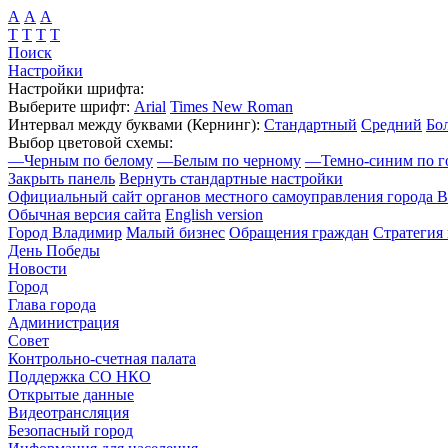
А
А
А
Т
Т
Т
Т
Поиск
Настройки
Настройки шрифта:
Выберите шрифт:
Arial
Times New Roman
Интервал между буквами
(Кернинг)
:
Стандартный
Средний
Бо
Выбор цветовой схемы:
—
Черным по белому
—
Белым по черному
—
Темно-синим по г
Закрыть панель
Вернуть стандартные настройки
Официальный сайт органов местного самоуправления города 
Обычная версия сайта
English version
Город Владимир
Малый бизнес
Обращения граждан
Стратегия 
День Победы
Новости
Город
Глава города
Администрация
Совет
Контрольно-счетная палата
Поддержка СО НКО
Открытые данные
Видеотрансляция
Безопасный город