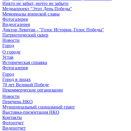
Никто не забыт, ничто не забыто
Медиапроект "Этот День Победы"
Мемориалы воинской славы
Фотогалерея
Видеогалерея
Диктор Левитан - "Голос Истории. Голос Победы"
Патриотический сквер
Новости
Город
О городе
Устав
Историческая справка
Фотогалерея
Город
Город в лицах
70 лет Великой Победе
Некоммерческие организации
Новости
Перечень НКО
Муниципальный социальный грант
Выставка-презентация НКО
Контакты
Фотоотчет
Видеоотчет