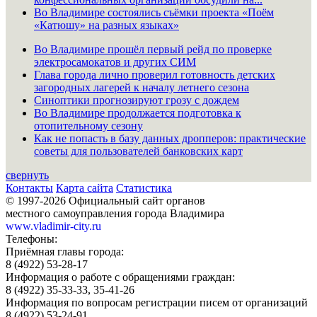
Во Владимире состоялись съёмки проекта «Поём
«Катюшу» на разных языках»
Во Владимире прошёл первый рейд по проверке
электросамокатов и других СИМ
Глава города лично проверил готовность детских
загородных лагерей к началу летнего сезона
Синоптики прогнозируют грозу с дождем
Во Владимире продолжается подготовка к
отопительному сезону
Как не попасть в базу данных дропперов: практические
советы для пользователей банковских карт
свернуть
Контакты
Карта сайта
Статистика
© 1997-2026 Официальный сайт органов
местного самоуправления города Владимира
www.vladimir-city.ru
Телефоны:
Приёмная главы города:
8 (4922) 53-28-17
Информация о работе с обращениями граждан:
8 (4922) 35-33-33, 35-41-26
Информация по вопросам регистрации писем от организаций
8 (4922) 53-24-91