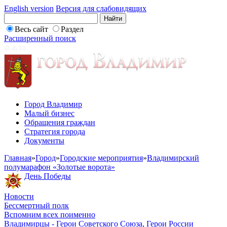
English version
Версия для слабовидящих
Весь сайт
Раздел
Расширенный поиск
Город Владимир
Малый бизнес
Обращения граждан
Стратегия города
Документы
Главная
»
Город
»
Городские мероприятия
»
Владимирский
полумарафон «Золотые ворота»
День Победы
Новости
Бессмертный полк
Вспомним всех поименно
Владимирцы - Герои Советского Союза, Герои России