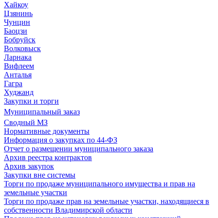
Хайкоу
Цзянинь
Чунцин
Баоцзи
Бобруйск
Волковыск
Ларнака
Вифлеем
Анталья
Гагра
Худжанд
Закупки и торги
Муниципальный заказ
Сводный МЗ
Нормативные документы
Информация о закупках по 44-ФЗ
Отчет о размещении муниципального заказа
Архив реестра контрактов
Архив закупок
Закупки вне системы
Торги по продаже муниципального имущества и прав на
земельные участки
Торги по продаже прав на земельные участки, находящиеся в
собственности Владимирской области