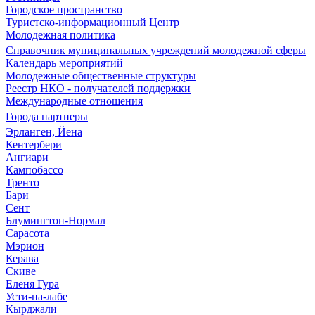
Городское пространство
Туристско-информационный Центр
Молодежная политика
Справочник муниципальных учреждений молодежной сферы
Календарь мероприятий
Молодежные общественные структуры
Реестр НКО - получателей поддержки
Международные отношения
Города партнеры
Эрланген, Йена
Кентербери
Ангиари
Кампобассо
Тренто
Бари
Сент
Блумингтон-Нормал
Сарасота
Мэрион
Керава
Скиве
Еленя Гура
Усти-на-лабе
Кырджали