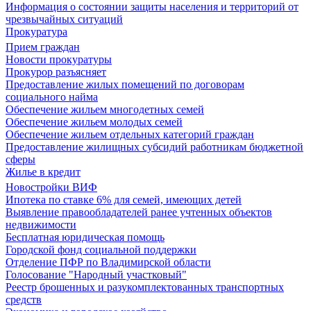
Информация о состоянии защиты населения и территорий от
чрезвычайных ситуаций
Прокуратура
Прием граждан
Новости прокуратуры
Прокурор разъясняет
Предоставление жилых помещений по договорам
социального найма
Обеспечение жильем многодетных семей
Обеспечение жильем молодых семей
Обеспечение жильем отдельных категорий граждан
Предоставление жилищных субсидий работникам бюджетной
сферы
Жилье в кредит
Новостройки ВИФ
Ипотека по ставке 6% для семей, имеющих детей
Выявление правообладателей ранее учтенных объектов
недвижимости
Бесплатная юридическая помощь
Городской фонд социальной поддержки
Отделение ПФР по Владимирской области
Голосование "Народный участковый"
Реестр брошенных и разукомплектованных транспортных
средств