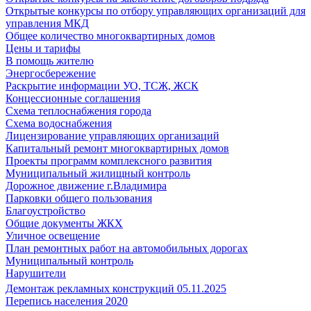
Открытые конкурсы по отбору управляющих организаций для
управления МКД
Общее количество многоквартирных домов
Цены и тарифы
В помощь жителю
Энергосбережение
Раскрытие информации УО, ТСЖ, ЖСК
Концессионные соглашения
Схема теплоснабжения города
Схема водоснабжения
Лицензирование управляющих организаций
Капитальный ремонт многоквартирных домов
Проекты программ комплексного развития
Муниципальный жилищный контроль
Дорожное движение г.Владимира
Парковки общего пользования
Благоустройство
Общие документы ЖКХ
Уличное освещение
План ремонтных работ на автомобильных дорогах
Муниципальный контроль
Нарушители
Демонтаж рекламных конструкций 05.11.2025
Перепись населения 2020