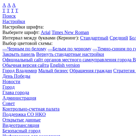
А
А
А
Т
Т
Т
Т
Поиск
Настройки
Настройки шрифта:
Выберите шрифт:
Arial
Times New Roman
Интервал между буквами
(Кернинг)
:
Стандартный
Средний
Бо
Выбор цветовой схемы:
—
Черным по белому
—
Белым по черному
—
Темно-синим по г
Закрыть панель
Вернуть стандартные настройки
Официальный сайт органов местного самоуправления города 
Обычная версия сайта
English version
Город Владимир
Малый бизнес
Обращения граждан
Стратегия 
День Победы
Новости
Город
Глава города
Администрация
Совет
Контрольно-счетная палата
Поддержка СО НКО
Открытые данные
Видеотрансляция
Безопасный город