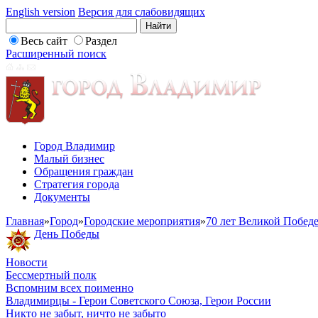
English version
Версия для слабовидящих
Весь сайт
Раздел
Расширенный поиск
Город Владимир
Малый бизнес
Обращения граждан
Стратегия города
Документы
Главная
»
Город
»
Городские мероприятия
»
70 лет Великой Побед
День Победы
Новости
Бессмертный полк
Вспомним всех поименно
Владимирцы - Герои Советского Союза, Герои России
Никто не забыт, ничто не забыто