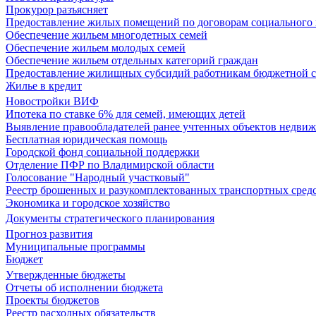
Прокурор разъясняет
Предоставление жилых помещений по договорам социального
Обеспечение жильем многодетных семей
Обеспечение жильем молодых семей
Обеспечение жильем отдельных категорий граждан
Предоставление жилищных субсидий работникам бюджетной 
Жилье в кредит
Новостройки ВИФ
Ипотека по ставке 6% для семей, имеющих детей
Выявление правообладателей ранее учтенных объектов недви
Бесплатная юридическая помощь
Городской фонд социальной поддержки
Отделение ПФР по Владимирской области
Голосование "Народный участковый"
Реестр брошенных и разукомплектованных транспортных сред
Экономика и городское хозяйство
Документы стратегического планирования
Прогноз развития
Муниципальные программы
Бюджет
Утвержденные бюджеты
Отчеты об исполнении бюджета
Проекты бюджетов
Реестр расходных обязательств