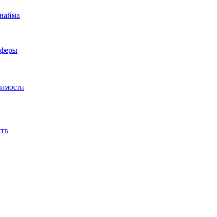
 найма
сферы
жимости
ств