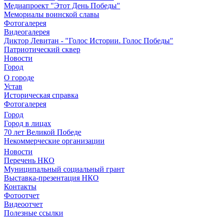
Медиапроект "Этот День Победы"
Мемориалы воинской славы
Фотогалерея
Видеогалерея
Диктор Левитан - "Голос Истории. Голос Победы"
Патриотический сквер
Новости
Город
О городе
Устав
Историческая справка
Фотогалерея
Город
Город в лицах
70 лет Великой Победе
Некоммерческие организации
Новости
Перечень НКО
Муниципальный социальный грант
Выставка-презентация НКО
Контакты
Фотоотчет
Видеоотчет
Полезные ссылки