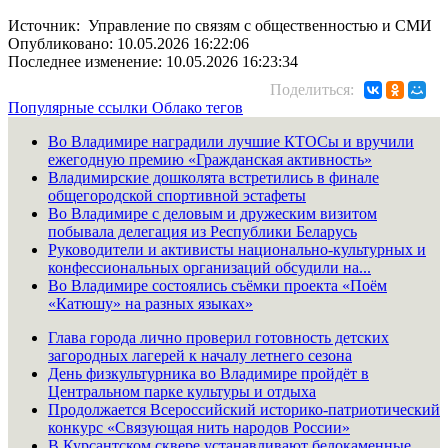
Источник: Управление по связям с общественностью и СМИ
Опубликовано: 10.05.2026 16:22:06
Последнее изменение: 10.05.2026 16:23:34
Поделиться:
Популярные ссылки
Облако тегов
Во Владимире наградили лучшие КТОСы и вручили
ежегодную премию «Гражданская активность»
Владимирские дошколята встретились в финале
общегородской спортивной эстафеты
Во Владимире с деловым и дружеским визитом
побывала делегация из Республики Беларусь
Руководители и активисты национально-культурных и
конфессиональных организаций обсудили на...
Во Владимире состоялись съёмки проекта «Поём
«Катюшу» на разных языках»
Глава города лично проверил готовность детских
загородных лагерей к началу летнего сезона
День физкультурника во Владимире пройдёт в
Центральном парке культуры и отдыха
Продолжается Всероссийский историко-патриотический
конкурс «Связующая нить народов России»
В Курсантском сквере устанавливают белокаменные