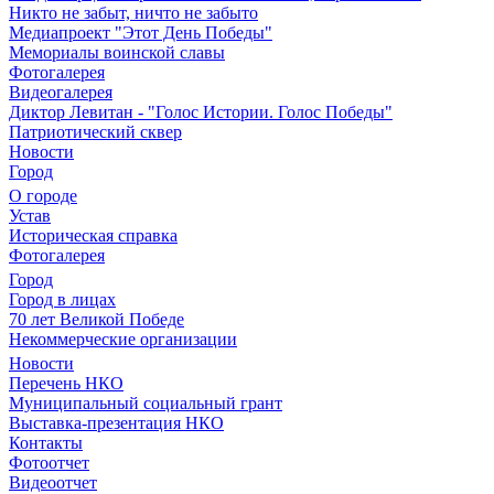
Никто не забыт, ничто не забыто
Медиапроект "Этот День Победы"
Мемориалы воинской славы
Фотогалерея
Видеогалерея
Диктор Левитан - "Голос Истории. Голос Победы"
Патриотический сквер
Новости
Город
О городе
Устав
Историческая справка
Фотогалерея
Город
Город в лицах
70 лет Великой Победе
Некоммерческие организации
Новости
Перечень НКО
Муниципальный социальный грант
Выставка-презентация НКО
Контакты
Фотоотчет
Видеоотчет