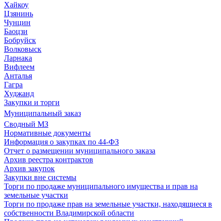
Хайкоу
Цзянинь
Чунцин
Баоцзи
Бобруйск
Волковыск
Ларнака
Вифлеем
Анталья
Гагра
Худжанд
Закупки и торги
Муниципальный заказ
Сводный МЗ
Нормативные документы
Информация о закупках по 44-ФЗ
Отчет о размещении муниципального заказа
Архив реестра контрактов
Архив закупок
Закупки вне системы
Торги по продаже муниципального имущества и прав на
земельные участки
Торги по продаже прав на земельные участки, находящиеся в
собственности Владимирской области