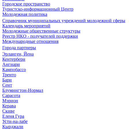
Городское пространство
Туристско-информационный Центр
Молодежная политика
Справочник муниципальных учреждений молодежной сферы
Календарь мероприятий
Молодежные общественные структуры
Реестр НКО - получателей поддержки
Международные отношения
Города партнеры
Эрланген, Йена
Кентербери
Ангиари
Кампобассо
Тренто
Бари
Сент
Блумингтон-Нормал
Сарасота
Мэрион
Керава
Скиве
Еленя Гура
Усти-на-лабе
Кырджали