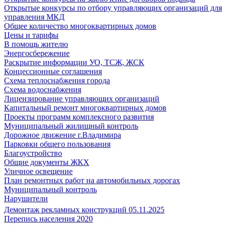
Открытые конкурсы по отбору управляющих организаций для
управления МКД
Общее количество многоквартирных домов
Цены и тарифы
В помощь жителю
Энергосбережение
Раскрытие информации УО, ТСЖ, ЖСК
Концессионные соглашения
Схема теплоснабжения города
Схема водоснабжения
Лицензирование управляющих организаций
Капитальный ремонт многоквартирных домов
Проекты программ комплексного развития
Муниципальный жилищный контроль
Дорожное движение г.Владимира
Парковки общего пользования
Благоустройство
Общие документы ЖКХ
Уличное освещение
План ремонтных работ на автомобильных дорогах
Муниципальный контроль
Нарушители
Демонтаж рекламных конструкций 05.11.2025
Перепись населения 2020