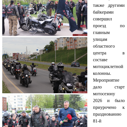
также другими
байкерами
совершил
проезд по
главным
улицам
областного
центра в
составе
мотоциклетной
колонны.
Мероприятие
дало старт
мотосезону
2026 и было
приурочено к
празднованию
81-й