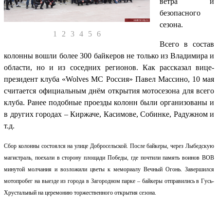
ветра и
безопасного
сезона.
1
2
3
4
5
6
Всего в состав
колонны вошли более 300 байкеров не только из Владимира и
области, но и из соседних регионов. Как рассказал вице-
президент клуба «Wolves MC Россия» Павел Массино, 10 мая
считается официальным днём открытия мотосезона для всего
клуба. Ранее подобные проезды колонн были организованы и
в других городах – Киржаче, Касимове, Собинке, Радужном и
т.д.
Сбор колонны состоялся на улице Добросельской. После байкеры, через Лыбедскую
магистраль, поехали в сторону площади Победы, где почтили память воинов ВОВ
минутой молчания и возложили цветы к мемориалу Вечный Огонь. Завершился
мотопробег на выезде из города в Загородном парке – байкеры отправились в Гусь-
Хрустальный на церемонию торжественного открытия сезона.