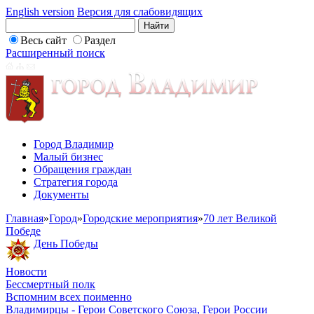
English version
Версия для слабовидящих
Весь сайт
Раздел
Расширенный поиск
Город Владимир
Малый бизнес
Обращения граждан
Стратегия города
Документы
Главная
»
Город
»
Городские мероприятия
»
70 лет Великой
Победе
День Победы
Новости
Бессмертный полк
Вспомним всех поименно
Владимирцы - Герои Советского Союза, Герои России