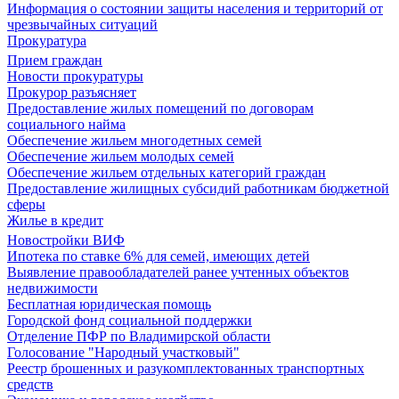
Информация о состоянии защиты населения и территорий от
чрезвычайных ситуаций
Прокуратура
Прием граждан
Новости прокуратуры
Прокурор разъясняет
Предоставление жилых помещений по договорам
социального найма
Обеспечение жильем многодетных семей
Обеспечение жильем молодых семей
Обеспечение жильем отдельных категорий граждан
Предоставление жилищных субсидий работникам бюджетной
сферы
Жилье в кредит
Новостройки ВИФ
Ипотека по ставке 6% для семей, имеющих детей
Выявление правообладателей ранее учтенных объектов
недвижимости
Бесплатная юридическая помощь
Городской фонд социальной поддержки
Отделение ПФР по Владимирской области
Голосование "Народный участковый"
Реестр брошенных и разукомплектованных транспортных
средств