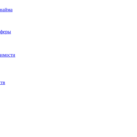
 найма
сферы
жимости
ств