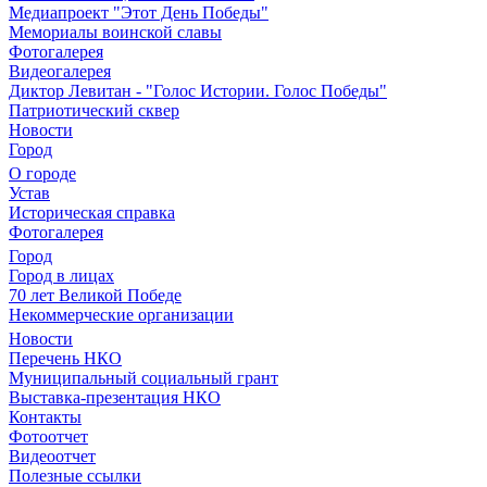
Медиапроект "Этот День Победы"
Мемориалы воинской славы
Фотогалерея
Видеогалерея
Диктор Левитан - "Голос Истории. Голос Победы"
Патриотический сквер
Новости
Город
О городе
Устав
Историческая справка
Фотогалерея
Город
Город в лицах
70 лет Великой Победе
Некоммерческие организации
Новости
Перечень НКО
Муниципальный социальный грант
Выставка-презентация НКО
Контакты
Фотоотчет
Видеоотчет
Полезные ссылки