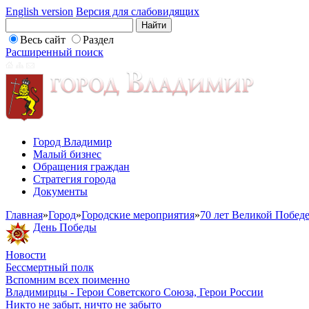
English version
Версия для слабовидящих
Весь сайт
Раздел
Расширенный поиск
Город Владимир
Малый бизнес
Обращения граждан
Стратегия города
Документы
Главная
»
Город
»
Городские мероприятия
»
70 лет Великой Побед
День Победы
Новости
Бессмертный полк
Вспомним всех поименно
Владимирцы - Герои Советского Союза, Герои России
Никто не забыт, ничто не забыто