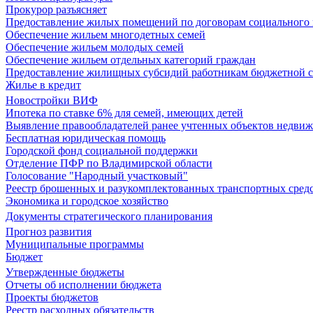
Прокурор разъясняет
Предоставление жилых помещений по договорам социального
Обеспечение жильем многодетных семей
Обеспечение жильем молодых семей
Обеспечение жильем отдельных категорий граждан
Предоставление жилищных субсидий работникам бюджетной 
Жилье в кредит
Новостройки ВИФ
Ипотека по ставке 6% для семей, имеющих детей
Выявление правообладателей ранее учтенных объектов недви
Бесплатная юридическая помощь
Городской фонд социальной поддержки
Отделение ПФР по Владимирской области
Голосование "Народный участковый"
Реестр брошенных и разукомплектованных транспортных сред
Экономика и городское хозяйство
Документы стратегического планирования
Прогноз развития
Муниципальные программы
Бюджет
Утвержденные бюджеты
Отчеты об исполнении бюджета
Проекты бюджетов
Реестр расходных обязательств