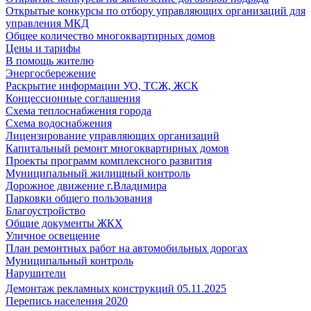
Открытые конкурсы по отбору управляющих организаций для
управления МКД
Общее количество многоквартирных домов
Цены и тарифы
В помощь жителю
Энергосбережение
Раскрытие информации УО, ТСЖ, ЖСК
Концессионные соглашения
Схема теплоснабжения города
Схема водоснабжения
Лицензирование управляющих организаций
Капитальный ремонт многоквартирных домов
Проекты программ комплексного развития
Муниципальный жилищный контроль
Дорожное движение г.Владимира
Парковки общего пользования
Благоустройство
Общие документы ЖКХ
Уличное освещение
План ремонтных работ на автомобильных дорогах
Муниципальный контроль
Нарушители
Демонтаж рекламных конструкций 05.11.2025
Перепись населения 2020