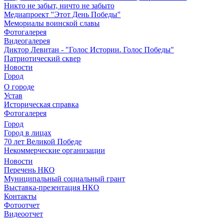
Никто не забыт, ничто не забыто
Медиапроект "Этот День Победы"
Мемориалы воинской славы
Фотогалерея
Видеогалерея
Диктор Левитан - "Голос Истории. Голос Победы"
Патриотический сквер
Новости
Город
О городе
Устав
Историческая справка
Фотогалерея
Город
Город в лицах
70 лет Великой Победе
Некоммерческие организации
Новости
Перечень НКО
Муниципальный социальный грант
Выставка-презентация НКО
Контакты
Фотоотчет
Видеоотчет