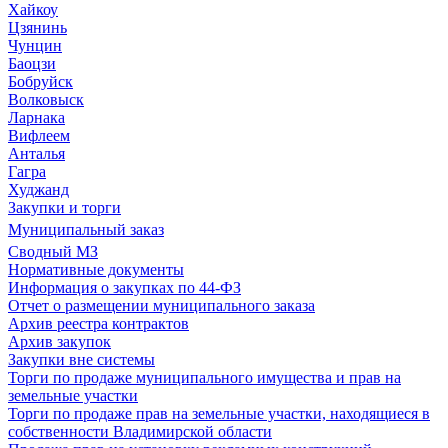
Хайкоу
Цзянинь
Чунцин
Баоцзи
Бобруйск
Волковыск
Ларнака
Вифлеем
Анталья
Гагра
Худжанд
Закупки и торги
Муниципальный заказ
Сводный МЗ
Нормативные документы
Информация о закупках по 44-ФЗ
Отчет о размещении муниципального заказа
Архив реестра контрактов
Архив закупок
Закупки вне системы
Торги по продаже муниципального имущества и прав на
земельные участки
Торги по продаже прав на земельные участки, находящиеся в
собственности Владимирской области