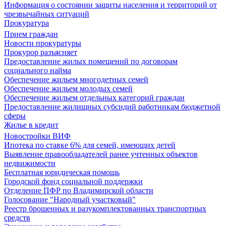
Информация о состоянии защиты населения и территорий от
чрезвычайных ситуаций
Прокуратура
Прием граждан
Новости прокуратуры
Прокурор разъясняет
Предоставление жилых помещений по договорам
социального найма
Обеспечение жильем многодетных семей
Обеспечение жильем молодых семей
Обеспечение жильем отдельных категорий граждан
Предоставление жилищных субсидий работникам бюджетной
сферы
Жилье в кредит
Новостройки ВИФ
Ипотека по ставке 6% для семей, имеющих детей
Выявление правообладателей ранее учтенных объектов
недвижимости
Бесплатная юридическая помощь
Городской фонд социальной поддержки
Отделение ПФР по Владимирской области
Голосование "Народный участковый"
Реестр брошенных и разукомплектованных транспортных
средств