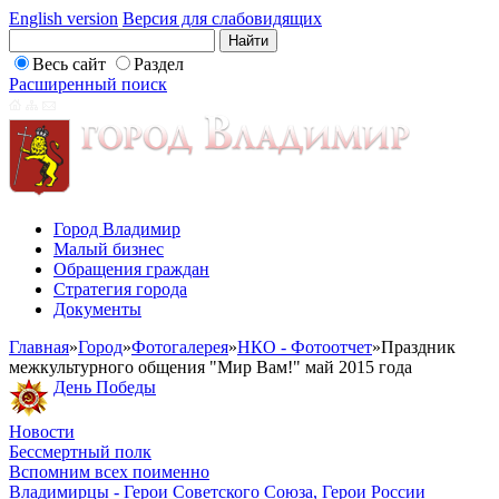
English version
Версия для слабовидящих
Весь сайт
Раздел
Расширенный поиск
Город Владимир
Малый бизнес
Обращения граждан
Стратегия города
Документы
Главная
»
Город
»
Фотогалерея
»
НКО - Фотоотчет
»
Праздник
межкультурного общения "Мир Вам!" май 2015 года
День Победы
Новости
Бессмертный полк
Вспомним всех поименно
Владимирцы - Герои Советского Союза, Герои России