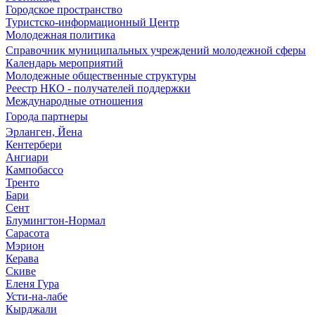
Городское пространство
Туристско-информационный Центр
Молодежная политика
Справочник муниципальных учреждений молодежной сферы
Календарь мероприятий
Молодежные общественные структуры
Реестр НКО - получателей поддержки
Международные отношения
Города партнеры
Эрланген, Йена
Кентербери
Ангиари
Кампобассо
Тренто
Бари
Сент
Блумингтон-Нормал
Сарасота
Мэрион
Керава
Скиве
Еленя Гура
Усти-на-лабе
Кырджали