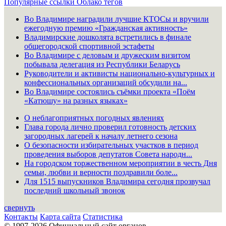
Популярные ссылки
Облако тегов
Во Владимире наградили лучшие КТОСы и вручили
ежегодную премию «Гражданская активность»
Владимирские дошколята встретились в финале
общегородской спортивной эстафеты
Во Владимире с деловым и дружеским визитом
побывала делегация из Республики Беларусь
Руководители и активисты национально-культурных и
конфессиональных организаций обсудили на...
Во Владимире состоялись съёмки проекта «Поём
«Катюшу» на разных языках»
О неблагоприятных погодных явлениях
Глава города лично проверил готовность детских
загородных лагерей к началу летнего сезона
О безопасности избирательных участков в период
проведения выборов депутатов Совета народн...
На городском торжественном мероприятии в честь Дня
семьи, любви и верности поздравили боле...
Для 1515 выпускников Владимира сегодня прозвучал
последний школьный звонок
свернуть
Контакты
Карта сайта
Статистика
© 1997-2026 Официальный сайт органов