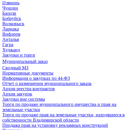
Цзянинь
Чунцин
Баоцзи
Бобруйск
Волковыск
Ларнака
Вифлеем
Анталья
Гагра
Худжанд
Закупки и торги
Муниципальный заказ
Сводный МЗ
Нормативные документы
Информация о закупках по 44-ФЗ
Отчет о размещении муниципального заказа
Архив реестра контрактов
Архив закупок
Закупки вне системы
Торги по продаже муниципального имущества и прав на
земельные участки
Торги по продаже прав на земельные участки, находящиеся в
собственности Владимирской области
Продажа прав на установку рекламных конструкций