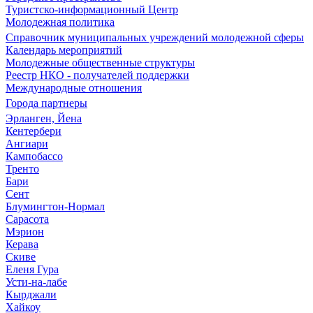
Туристско-информационный Центр
Молодежная политика
Справочник муниципальных учреждений молодежной сферы
Календарь мероприятий
Молодежные общественные структуры
Реестр НКО - получателей поддержки
Международные отношения
Города партнеры
Эрланген, Йена
Кентербери
Ангиари
Кампобассо
Тренто
Бари
Сент
Блумингтон-Нормал
Сарасота
Мэрион
Керава
Скиве
Еленя Гура
Усти-на-лабе
Кырджали
Хайкоу