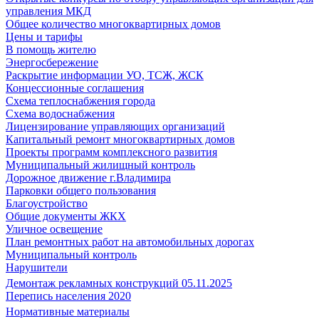
управления МКД
Общее количество многоквартирных домов
Цены и тарифы
В помощь жителю
Энергосбережение
Раскрытие информации УО, ТСЖ, ЖСК
Концессионные соглашения
Схема теплоснабжения города
Схема водоснабжения
Лицензирование управляющих организаций
Капитальный ремонт многоквартирных домов
Проекты программ комплексного развития
Муниципальный жилищный контроль
Дорожное движение г.Владимира
Парковки общего пользования
Благоустройство
Общие документы ЖКХ
Уличное освещение
План ремонтных работ на автомобильных дорогах
Муниципальный контроль
Нарушители
Демонтаж рекламных конструкций 05.11.2025
Перепись населения 2020
Нормативные материалы