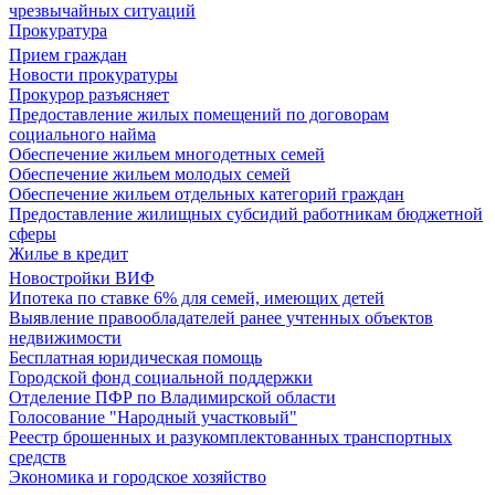
чрезвычайных ситуаций
Прокуратура
Прием граждан
Новости прокуратуры
Прокурор разъясняет
Предоставление жилых помещений по договорам
социального найма
Обеспечение жильем многодетных семей
Обеспечение жильем молодых семей
Обеспечение жильем отдельных категорий граждан
Предоставление жилищных субсидий работникам бюджетной
сферы
Жилье в кредит
Новостройки ВИФ
Ипотека по ставке 6% для семей, имеющих детей
Выявление правообладателей ранее учтенных объектов
недвижимости
Бесплатная юридическая помощь
Городской фонд социальной поддержки
Отделение ПФР по Владимирской области
Голосование "Народный участковый"
Реестр брошенных и разукомплектованных транспортных
средств
Экономика и городское хозяйство