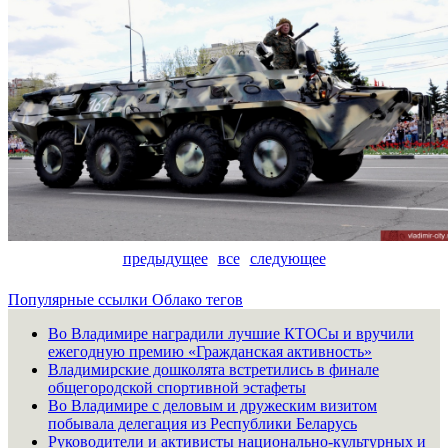
предыдущее
все
следующее
Популярные ссылки
Облако тегов
Во Владимире наградили лучшие КТОСы и вручили
ежегодную премию «Гражданская активность»
Владимирские дошколята встретились в финале
общегородской спортивной эстафеты
Во Владимире с деловым и дружеским визитом
побывала делегация из Республики Беларусь
Руководители и активисты национально-культурных и