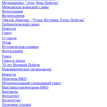
Медиапроект "Этот День Победы"
Мемориалы воинской славы
Фотогалерея
Видеогалерея
Диктор Левитан - "Голос Истории. Голос Победы"
Патриотический сквер
Новости
Город
О городе
Устав
Историческая справка
Фотогалерея
Город
Город в лицах
70 лет Великой Победе
Некоммерческие организации
Новости
Перечень НКО
Муниципальный социальный грант
Выставка-презентация НКО
Контакты
Фотоотчет
Видеоотчет
Полезные ссылки