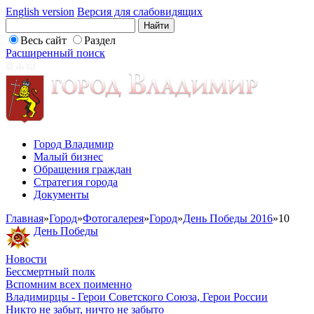
English version
Версия для слабовидящих
Весь сайт
Раздел
Расширенный поиск
Город Владимир
Малый бизнес
Обращения граждан
Стратегия города
Документы
Главная
»
Город
»
Фотогалерея
»
Город
»
День Победы 2016
»
10
День Победы
Новости
Бессмертный полк
Вспомним всех поименно
Владимирцы - Герои Советского Союза, Герои России
Никто не забыт, ничто не забыто