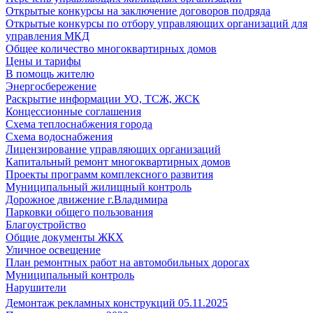
Открытые конкурсы на заключение договоров подряда
Открытые конкурсы по отбору управляющих организаций для
управления МКД
Общее количество многоквартирных домов
Цены и тарифы
В помощь жителю
Энергосбережение
Раскрытие информации УО, ТСЖ, ЖСК
Концессионные соглашения
Схема теплоснабжения города
Схема водоснабжения
Лицензирование управляющих организаций
Капитальный ремонт многоквартирных домов
Проекты программ комплексного развития
Муниципальный жилищный контроль
Дорожное движение г.Владимира
Парковки общего пользования
Благоустройство
Общие документы ЖКХ
Уличное освещение
План ремонтных работ на автомобильных дорогах
Муниципальный контроль
Нарушители
Демонтаж рекламных конструкций 05.11.2025