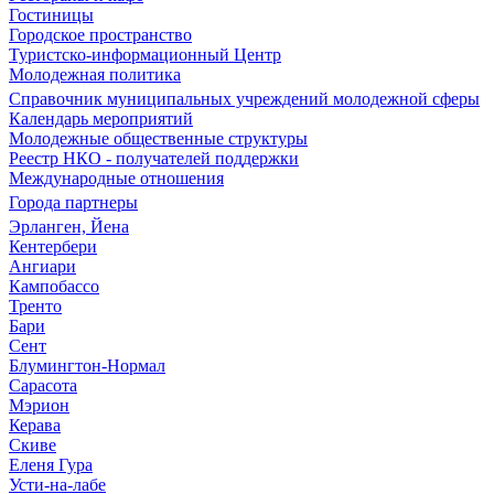
Гостиницы
Городское пространство
Туристско-информационный Центр
Молодежная политика
Справочник муниципальных учреждений молодежной сферы
Календарь мероприятий
Молодежные общественные структуры
Реестр НКО - получателей поддержки
Международные отношения
Города партнеры
Эрланген, Йена
Кентербери
Ангиари
Кампобассо
Тренто
Бари
Сент
Блумингтон-Нормал
Сарасота
Мэрион
Керава
Скиве
Еленя Гура
Усти-на-лабе