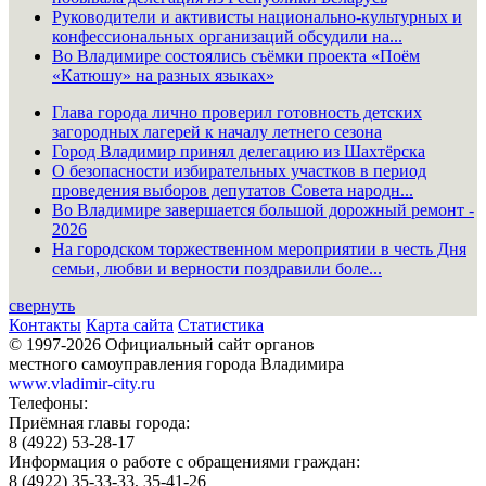
Руководители и активисты национально-культурных и
конфессиональных организаций обсудили на...
Во Владимире состоялись съёмки проекта «Поём
«Катюшу» на разных языках»
Глава города лично проверил готовность детских
загородных лагерей к началу летнего сезона
Город Владимир принял делегацию из Шахтёрска
О безопасности избирательных участков в период
проведения выборов депутатов Совета народн...
Во Владимире завершается большой дорожный ремонт -
2026
На городском торжественном мероприятии в честь Дня
семьи, любви и верности поздравили боле...
свернуть
Контакты
Карта сайта
Статистика
© 1997-2026 Официальный сайт органов
местного самоуправления города Владимира
www.vladimir-city.ru
Телефоны:
Приёмная главы города:
8 (4922) 53-28-17
Информация о работе с обращениями граждан:
8 (4922) 35-33-33, 35-41-26