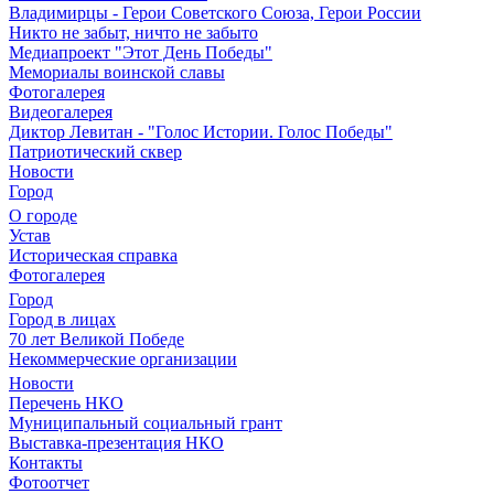
Владимирцы - Герои Советского Союза, Герои России
Никто не забыт, ничто не забыто
Медиапроект "Этот День Победы"
Мемориалы воинской славы
Фотогалерея
Видеогалерея
Диктор Левитан - "Голос Истории. Голос Победы"
Патриотический сквер
Новости
Город
О городе
Устав
Историческая справка
Фотогалерея
Город
Город в лицах
70 лет Великой Победе
Некоммерческие организации
Новости
Перечень НКО
Муниципальный социальный грант
Выставка-презентация НКО
Контакты
Фотоотчет