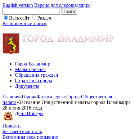
English version
Версия для слабовидящих
Весь сайт
Раздел
Расширенный поиск
Город Владимир
Малый бизнес
Обращения граждан
Стратегия города
Документы
Главная
»
Город
»
Фотогалерея
»
Город
»
Общественная
палата
»
Заседание Общественной палаты города Владимира
28 июня 2016 года
День Победы
Новости
Бессмертный полк
Вспомним всех поименно