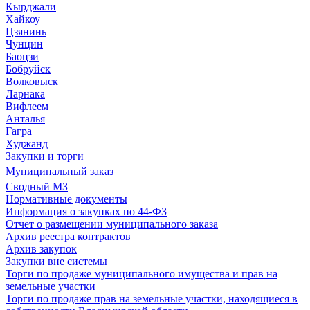
Кырджали
Хайкоу
Цзянинь
Чунцин
Баоцзи
Бобруйск
Волковыск
Ларнака
Вифлеем
Анталья
Гагра
Худжанд
Закупки и торги
Муниципальный заказ
Сводный МЗ
Нормативные документы
Информация о закупках по 44-ФЗ
Отчет о размещении муниципального заказа
Архив реестра контрактов
Архив закупок
Закупки вне системы
Торги по продаже муниципального имущества и прав на
земельные участки
Торги по продаже прав на земельные участки, находящиеся в