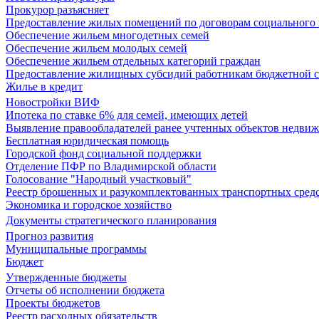
Прокурор разъясняет
Предоставление жилых помещений по договорам социального
Обеспечение жильем многодетных семей
Обеспечение жильем молодых семей
Обеспечение жильем отдельных категорий граждан
Предоставление жилищных субсидий работникам бюджетной 
Жилье в кредит
Новостройки ВИФ
Ипотека по ставке 6% для семей, имеющих детей
Выявление правообладателей ранее учтенных объектов недви
Бесплатная юридическая помощь
Городской фонд социальной поддержки
Отделение ПФР по Владимирской области
Голосование "Народный участковый"
Реестр брошенных и разукомплектованных транспортных сред
Экономика и городское хозяйство
Документы стратегического планирования
Прогноз развития
Муниципальные программы
Бюджет
Утвержденные бюджеты
Отчеты об исполнении бюджета
Проекты бюджетов
Реестр расходных обязательств