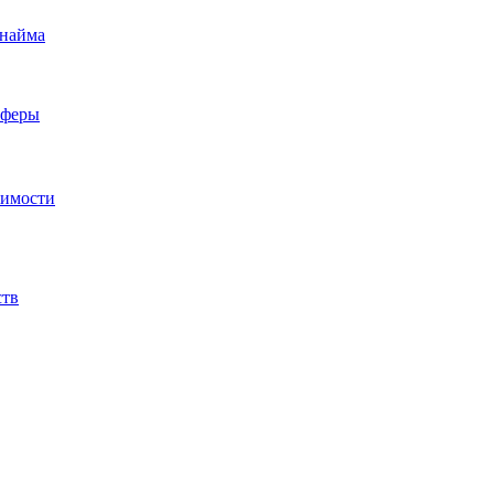
 найма
сферы
жимости
ств