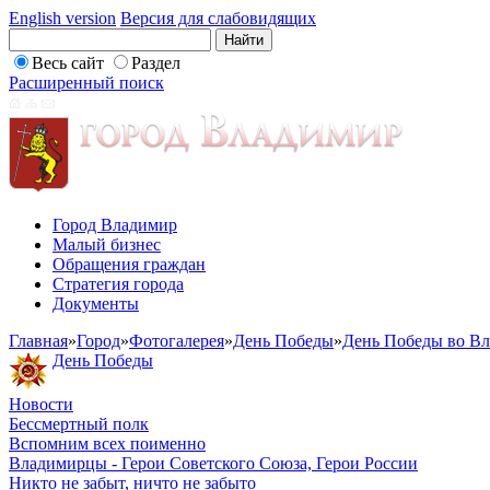
English version
Версия для слабовидящих
Весь сайт
Раздел
Расширенный поиск
Город Владимир
Малый бизнес
Обращения граждан
Стратегия города
Документы
Главная
»
Город
»
Фотогалерея
»
День Победы
»
День Победы во В
День Победы
Новости
Бессмертный полк
Вспомним всех поименно
Владимирцы - Герои Советского Союза, Герои России
Никто не забыт, ничто не забыто