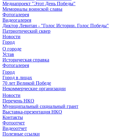
Медиапроект "Этот День Победы"
Мемориалы воинской славы
Фотогалерея
Видеогалерея
Диктор Левитан - "Голос Истории. Голос Победы"
Патриотический сквер
Новости
Город
О городе
Устав
Историческая справка
Фотогалерея
Город
Город в лицах
70 лет Великой Победе
Некоммерческие организации
Новости
Перечень НКО
Муниципальный социальный грант
Выставка-презентация НКО
Контакты
Фотоотчет
Видеоотчет
Полезные ссылки