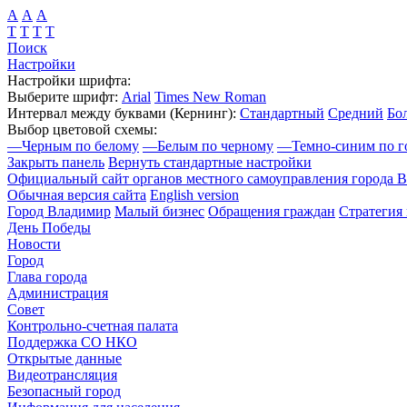
А
А
А
Т
Т
Т
Т
Поиск
Настройки
Настройки шрифта:
Выберите шрифт:
Arial
Times New Roman
Интервал между буквами
(Кернинг)
:
Стандартный
Средний
Бо
Выбор цветовой схемы:
—
Черным по белому
—
Белым по черному
—
Темно-синим по г
Закрыть панель
Вернуть стандартные настройки
Официальный сайт органов местного самоуправления города 
Обычная версия сайта
English version
Город Владимир
Малый бизнес
Обращения граждан
Стратегия 
День Победы
Новости
Город
Глава города
Администрация
Совет
Контрольно-счетная палата
Поддержка СО НКО
Открытые данные
Видеотрансляция
Безопасный город