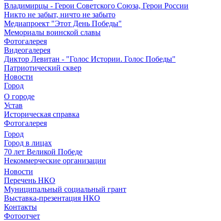
Владимирцы - Герои Советского Союза, Герои России
Никто не забыт, ничто не забыто
Медиапроект "Этот День Победы"
Мемориалы воинской славы
Фотогалерея
Видеогалерея
Диктор Левитан - "Голос Истории. Голос Победы"
Патриотический сквер
Новости
Город
О городе
Устав
Историческая справка
Фотогалерея
Город
Город в лицах
70 лет Великой Победе
Некоммерческие организации
Новости
Перечень НКО
Муниципальный социальный грант
Выставка-презентация НКО
Контакты
Фотоотчет