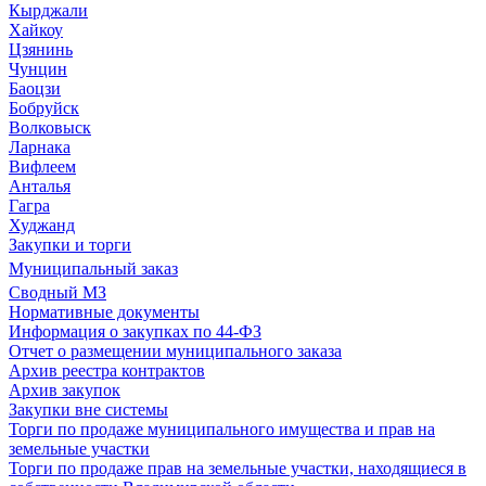
Кырджали
Хайкоу
Цзянинь
Чунцин
Баоцзи
Бобруйск
Волковыск
Ларнака
Вифлеем
Анталья
Гагра
Худжанд
Закупки и торги
Муниципальный заказ
Сводный МЗ
Нормативные документы
Информация о закупках по 44-ФЗ
Отчет о размещении муниципального заказа
Архив реестра контрактов
Архив закупок
Закупки вне системы
Торги по продаже муниципального имущества и прав на
земельные участки
Торги по продаже прав на земельные участки, находящиеся в