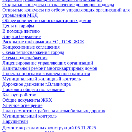
Открытые конкурсы на заключение договоров подряда
Открытые конкурсы по отбору управляющих организаций для
управления МКД
Общее количество многоквартирных домов
Цены и тарифы
В помощь жителю
Энергосбережение
Раскрытие информации УО, ТСЖ, ЖСК
Концессионные соглашения
Схема теплоснабжения города
Схема водоснабжения
Лицензирование управляющих организаций
Капитальный ремонт многоквартирных домов
Проекты программ комплексного развития
Муниципальный жилищный контроль
Дорожное движение г.Владимира
Парковки общего пользования
Благоустройство
Общие документы ЖКХ
Уличное освещение
План ремонтных работ на автомобильных дорогах
Муниципальный контроль
Нарушители
Демонтаж рекламных конструкций 05.11.2025