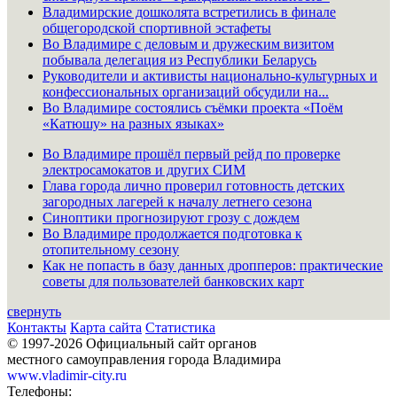
Владимирские дошколята встретились в финале
общегородской спортивной эстафеты
Во Владимире с деловым и дружеским визитом
побывала делегация из Республики Беларусь
Руководители и активисты национально-культурных и
конфессиональных организаций обсудили на...
Во Владимире состоялись съёмки проекта «Поём
«Катюшу» на разных языках»
Во Владимире прошёл первый рейд по проверке
электросамокатов и других СИМ
Глава города лично проверил готовность детских
загородных лагерей к началу летнего сезона
Синоптики прогнозируют грозу с дождем
Во Владимире продолжается подготовка к
отопительному сезону
Как не попасть в базу данных дропперов: практические
советы для пользователей банковских карт
свернуть
Контакты
Карта сайта
Статистика
© 1997-2026 Официальный сайт органов
местного самоуправления города Владимира
www.vladimir-city.ru
Телефоны: