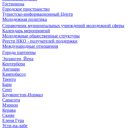
Гостиницы
Городское пространство
Туристско-информационный Центр
Молодежная политика
Справочник муниципальных учреждений молодежной сферы
Календарь мероприятий
Молодежные общественные структуры
Реестр НКО - получателей поддержки
Международные отношения
Города партнеры
Эрланген, Йена
Кентербери
Ангиари
Кампобассо
Тренто
Бари
Сент
Блумингтон-Нормал
Сарасота
Мэрион
Керава
Скиве
Еленя Гура
Усти-на-лабе