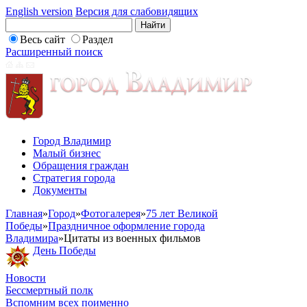
English version
Версия для слабовидящих
Весь сайт
Раздел
Расширенный поиск
Город Владимир
Малый бизнес
Обращения граждан
Стратегия города
Документы
Главная
»
Город
»
Фотогалерея
»
75 лет Великой
Победы
»
Праздничное оформление города
Владимира
»
Цитаты из военных фильмов
День Победы
Новости
Бессмертный полк
Вспомним всех поименно