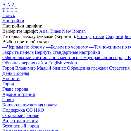
А
А
А
Т
Т
Т
Т
Поиск
Настройки
Настройки шрифта:
Выберите шрифт:
Arial
Times New Roman
Интервал между буквами
(Кернинг)
:
Стандартный
Средний
Бо
Выбор цветовой схемы:
—
Черным по белому
—
Белым по черному
—
Темно-синим по г
Закрыть панель
Вернуть стандартные настройки
Официальный сайт органов местного самоуправления города 
Обычная версия сайта
English version
Город Владимир
Малый бизнес
Обращения граждан
Стратегия 
День Победы
Новости
Город
Глава города
Администрация
Совет
Контрольно-счетная палата
Поддержка СО НКО
Открытые данные
Видеотрансляция
Безопасный город