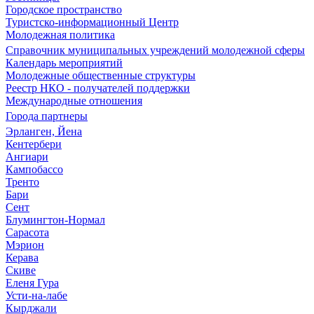
Городское пространство
Туристско-информационный Центр
Молодежная политика
Справочник муниципальных учреждений молодежной сферы
Календарь мероприятий
Молодежные общественные структуры
Реестр НКО - получателей поддержки
Международные отношения
Города партнеры
Эрланген, Йена
Кентербери
Ангиари
Кампобассо
Тренто
Бари
Сент
Блумингтон-Нормал
Сарасота
Мэрион
Керава
Скиве
Еленя Гура
Усти-на-лабе
Кырджали