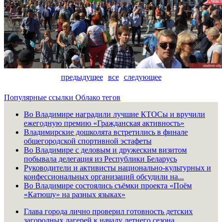
предыдущее
все
следующее
Популярные ссылки
Облако тегов
Во Владимире наградили лучшие КТОСы и вручили
ежегодную премию «Гражданская активность»
Владимирские дошколята встретились в финале
общегородской спортивной эстафеты
Во Владимире с деловым и дружеским визитом
побывала делегация из Республики Беларусь
Руководители и активисты национально-культурных и
конфессиональных организаций обсудили на...
Во Владимире состоялись съёмки проекта «Поём
«Катюшу» на разных языках»
Глава города лично проверил готовность детских
загородных лагерей к началу летнего сезона