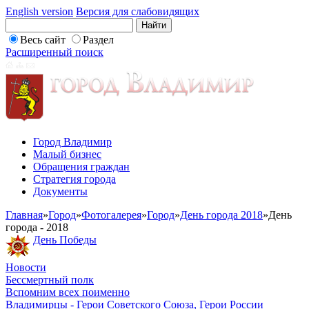
English version
Версия для слабовидящих
Весь сайт
Раздел
Расширенный поиск
Город Владимир
Малый бизнес
Обращения граждан
Стратегия города
Документы
Главная
»
Город
»
Фотогалерея
»
Город
»
День города 2018
»
День
города - 2018
День Победы
Новости
Бессмертный полк
Вспомним всех поименно
Владимирцы - Герои Советского Союза, Герои России