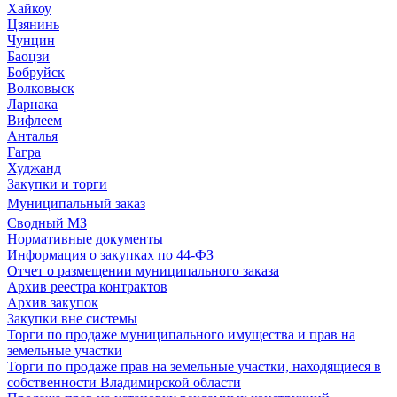
Хайкоу
Цзянинь
Чунцин
Баоцзи
Бобруйск
Волковыск
Ларнака
Вифлеем
Анталья
Гагра
Худжанд
Закупки и торги
Муниципальный заказ
Сводный МЗ
Нормативные документы
Информация о закупках по 44-ФЗ
Отчет о размещении муниципального заказа
Архив реестра контрактов
Архив закупок
Закупки вне системы
Торги по продаже муниципального имущества и прав на
земельные участки
Торги по продаже прав на земельные участки, находящиеся в
собственности Владимирской области