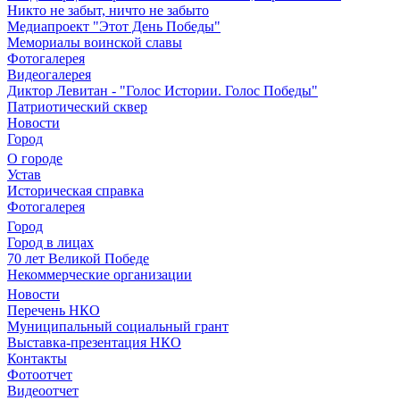
Никто не забыт, ничто не забыто
Медиапроект "Этот День Победы"
Мемориалы воинской славы
Фотогалерея
Видеогалерея
Диктор Левитан - "Голос Истории. Голос Победы"
Патриотический сквер
Новости
Город
О городе
Устав
Историческая справка
Фотогалерея
Город
Город в лицах
70 лет Великой Победе
Некоммерческие организации
Новости
Перечень НКО
Муниципальный социальный грант
Выставка-презентация НКО
Контакты
Фотоотчет
Видеоотчет