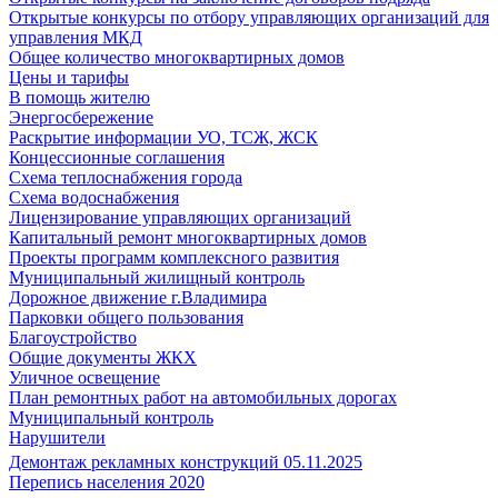
Открытые конкурсы по отбору управляющих организаций для
управления МКД
Общее количество многоквартирных домов
Цены и тарифы
В помощь жителю
Энергосбережение
Раскрытие информации УО, ТСЖ, ЖСК
Концессионные соглашения
Схема теплоснабжения города
Схема водоснабжения
Лицензирование управляющих организаций
Капитальный ремонт многоквартирных домов
Проекты программ комплексного развития
Муниципальный жилищный контроль
Дорожное движение г.Владимира
Парковки общего пользования
Благоустройство
Общие документы ЖКХ
Уличное освещение
План ремонтных работ на автомобильных дорогах
Муниципальный контроль
Нарушители
Демонтаж рекламных конструкций 05.11.2025
Перепись населения 2020