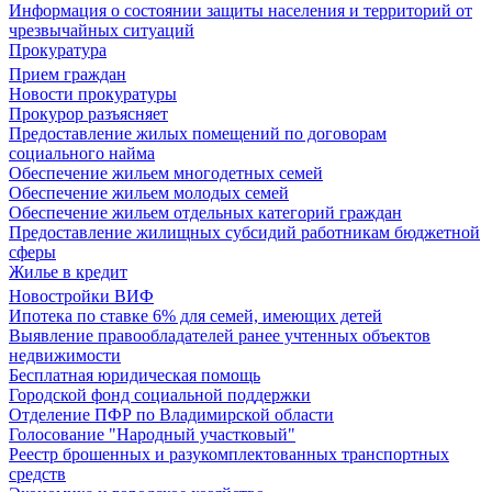
Информация о состоянии защиты населения и территорий от
чрезвычайных ситуаций
Прокуратура
Прием граждан
Новости прокуратуры
Прокурор разъясняет
Предоставление жилых помещений по договорам
социального найма
Обеспечение жильем многодетных семей
Обеспечение жильем молодых семей
Обеспечение жильем отдельных категорий граждан
Предоставление жилищных субсидий работникам бюджетной
сферы
Жилье в кредит
Новостройки ВИФ
Ипотека по ставке 6% для семей, имеющих детей
Выявление правообладателей ранее учтенных объектов
недвижимости
Бесплатная юридическая помощь
Городской фонд социальной поддержки
Отделение ПФР по Владимирской области
Голосование "Народный участковый"
Реестр брошенных и разукомплектованных транспортных
средств