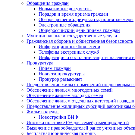
Обращения граждан
Нормативные документы
Порядок и время приема граждан
Обзоры решений, результаты, принятые меры
Электронные обращения
Общероссийский день приема граждан
Муниципальные и государственные услуги
Гражданская оборона и общественная безопасность
Информационные бюллетени
Телефоны экстренных служб
Информация о состоянии защиты населения и
Прокуратура
Прием граждан
Новости прокуратуры
Прокурор разъясняет
Предоставление жилых помещений по договорам с
Обеспечение жильем многодетных семей
Обеспечение жильем молодых семей
Обеспечение жильем отдельных категорий граждан
Предоставление жилищных субсидий работникам 
Жилье в кредит
Новостройки ВИФ
Ипотека по ставке 6% для семей, имеющих детей
Выявление правообладателей ранее учтенных объе
Бесплатная юридическая помощь