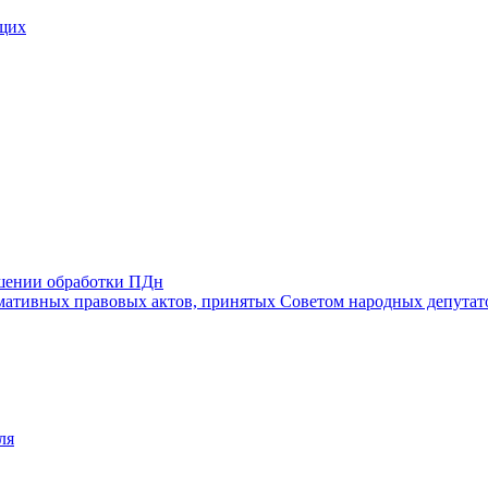
щих
ошении обработки ПДн
ативных правовых актов, принятых Советом народных депутат
ля