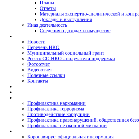
Планы
Отчеты
Материалы экспертно-аналитической и контр
Доклады и выступления
Иная деятельность
Сведения о доходах и имуществе
Новости
Перечень НКО
Муниципальный социальный грант
Реестр СО НКО - получатели поддержки
Фотоотчет
Видеоотчет
Полезные ссылки
Контакты
Профилактика наркомании
Профилактика терроризма
Противодействие коррупции
Профилактика правонарушений, общественная безо
Профилактика незаконной миграции
Коронавирус: официальная информация