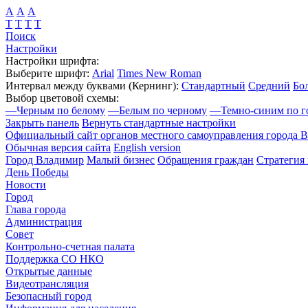
А
А
А
Т
Т
Т
Т
Поиск
Настройки
Настройки шрифта:
Выберите шрифт:
Arial
Times New Roman
Интервал между буквами
(Кернинг)
:
Стандартный
Средний
Бо
Выбор цветовой схемы:
—
Черным по белому
—
Белым по черному
—
Темно-синим по г
Закрыть панель
Вернуть стандартные настройки
Официальный сайт органов местного самоуправления города 
Обычная версия сайта
English version
Город Владимир
Малый бизнес
Обращения граждан
Стратегия 
День Победы
Новости
Город
Глава города
Администрация
Совет
Контрольно-счетная палата
Поддержка СО НКО
Открытые данные
Видеотрансляция
Безопасный город