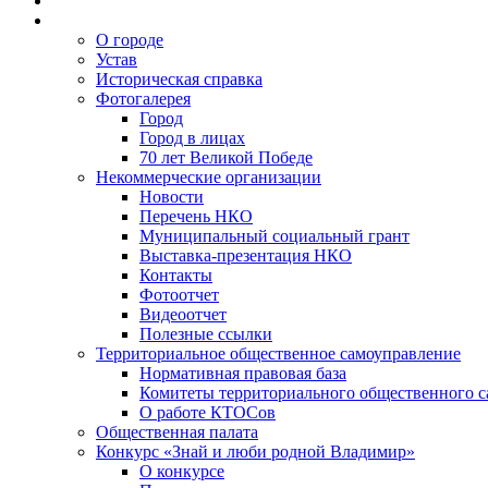
О городе
Устав
Историческая справка
Фотогалерея
Город
Город в лицах
70 лет Великой Победе
Некоммерческие организации
Новости
Перечень НКО
Муниципальный социальный грант
Выставка-презентация НКО
Контакты
Фотоотчет
Видеоотчет
Полезные ссылки
Территориальное общественное самоуправление
Нормативная правовая база
Комитеты территориального общественного 
О работе КТОСов
Общественная палата
Конкурс «Знай и люби родной Владимир»
О конкурсе