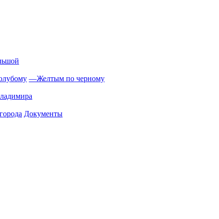
льшой
олубому
—
Желтым по черному
Владимира
города
Документы