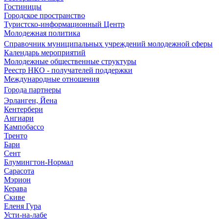
Гостиницы
Городское пространство
Туристско-информационный Центр
Молодежная политика
Справочник муниципальных учреждений молодежной сферы
Календарь мероприятий
Молодежные общественные структуры
Реестр НКО - получателей поддержки
Международные отношения
Города партнеры
Эрланген, Йена
Кентербери
Ангиари
Кампобассо
Тренто
Бари
Сент
Блумингтон-Нормал
Сарасота
Мэрион
Керава
Скиве
Еленя Гура
Усти-на-лабе