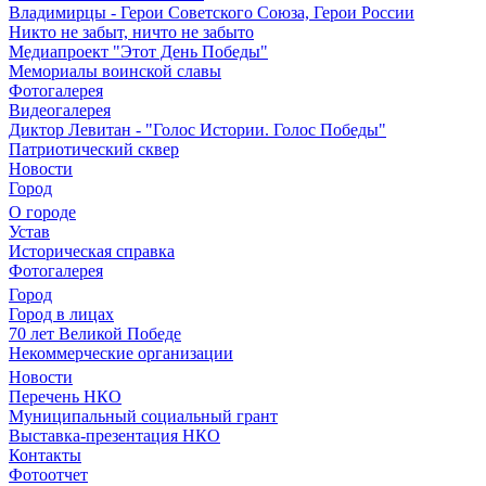
Владимирцы - Герои Советского Союза, Герои России
Никто не забыт, ничто не забыто
Медиапроект "Этот День Победы"
Мемориалы воинской славы
Фотогалерея
Видеогалерея
Диктор Левитан - "Голос Истории. Голос Победы"
Патриотический сквер
Новости
Город
О городе
Устав
Историческая справка
Фотогалерея
Город
Город в лицах
70 лет Великой Победе
Некоммерческие организации
Новости
Перечень НКО
Муниципальный социальный грант
Выставка-презентация НКО
Контакты
Фотоотчет