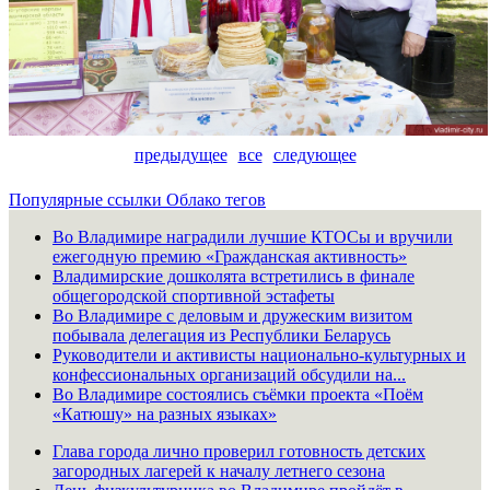
предыдущее
все
следующее
Популярные ссылки
Облако тегов
Во Владимире наградили лучшие КТОСы и вручили
ежегодную премию «Гражданская активность»
Владимирские дошколята встретились в финале
общегородской спортивной эстафеты
Во Владимире с деловым и дружеским визитом
побывала делегация из Республики Беларусь
Руководители и активисты национально-культурных и
конфессиональных организаций обсудили на...
Во Владимире состоялись съёмки проекта «Поём
«Катюшу» на разных языках»
Глава города лично проверил готовность детских
загородных лагерей к началу летнего сезона