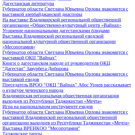
Дагестанская литература
Губернатор области Светлана Юрьевна Орлова знакомится с
выставкой азербайджанской диаспоры
На выставке Владимирской региональной общественной
организации «Общественно-культурный центр «Вайнах»
Угощение национальными дагестанскими блюдами
Выставка Владимирской региональной езидской
национальной культурной общественной организации
«Месопотамия»
Губернатор области Светлана Юрьевна Орлова знакомится с
выставкой ОКЦ "Вайнах"
Книги о дагестанском народе от руководителя ОКЦ
"Дагестан" Завурбега Дибирова
Губернатор области Светлана Юрьевна Орлова знакомится с
выставкой езидов
Преседатель ВРОО "ОКЦ "Вайнах" Абос Уциев рассказывает
о культуре чеченского народа
Владимирская региональная общественная организация
выходцев из Республики Таджикистан «Мечта»
Игра на национальном инструменте езидов
Губернатор области Светлана Юрьевна Орлова знакомится с
выставкой Владимирской региональной общественной
организации выходцев из Республики Таджикистан «Мечта»
Выставка ВРЕНКОО "Месопотамия"
Таджикские танцы