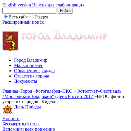
English version
Версия для слабовидящих
Весь сайт
Раздел
Расширенный поиск
Город Владимир
Малый бизнес
Обращения граждан
Стратегия города
Документы
Главная
»
Город
»
Фотогалерея
»
НКО - Фотоотчет
»
Фестиваль
"Многоликий Владимир" (День России-2017)
»
ВРОО финно-
угорских народов "Кидекша"
День Победы
Новости
Бессмертный полк
Вспомним всех поименно