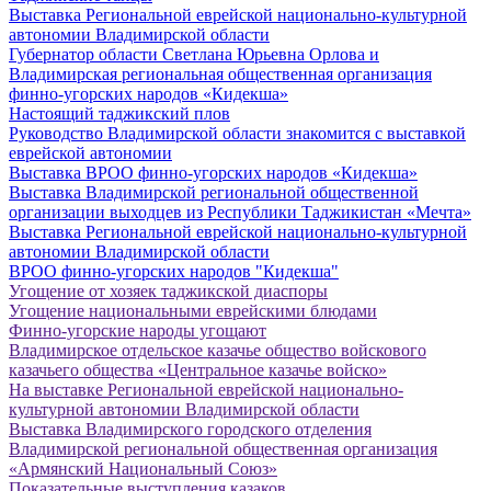
Выставка Региональной еврейской национально-культурной
автономии Владимирской области
Губернатор области Светлана Юрьевна Орлова и
Владимирская региональная общественная организация
финно-угорских народов «Кидекша»
Настоящий таджикский плов
Руководство Владимирской области знакомится с выставкой
еврейской автономии
Выставка ВРОО финно-угорских народов «Кидекша»
Выставка Владимирской региональной общественной
организации выходцев из Республики Таджикистан «Мечта»
Выставка Региональной еврейской национально-культурной
автономии Владимирской области
ВРОО финно-угорских народов "Кидекша"
Угощение от хозяек таджикской диаспоры
Угощение национальными еврейскими блюдами
Финно-угорские народы угощают
Владимирское отдельское казачье общество войскового
казачьего общества «Центральное казачье войско»
На выставке Региональной еврейской национально-
культурной автономии Владимирской области
Выставка Владимирского городского отделения
Владимирской региональной общественная организация
«Армянский Национальный Союз»
Показательные выступления казаков