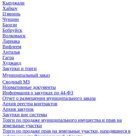
Кырджали
Хайкоу
Цзянинь
Чунцин
Баоцзи
Бобруйск
Волковыск
Ларнака
Вифлеем
Анталья
Гагра
Худжанд
Закупки и торги
Муниципальный заказ
Сводный МЗ
Нормативные документы
Информация о закупках по 44-ФЗ
Отчет о размещении муниципального заказа
Архив реестра контрактов
Архив закупок
Закупки вне системы
Торги по продаже муниципального имущества и прав на
земельные участки
Торги по продаже прав на земельные участки, находящиеся в