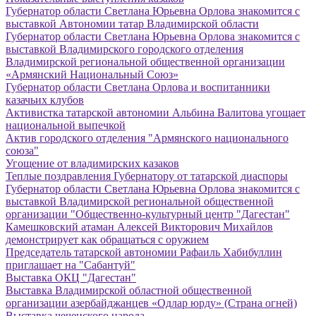
Губернатор области Светлана Юрьевна Орлова знакомится с
выставкой Автономии татар Владимирской области
Губернатор области Светлана Юрьевна Орлова знакомится с
выставкой Владимирского городского отделения
Владимирской региональной общественной организации
«Армянский Национальный Союз»
Губернатор области Светлана Орлова и воспитанники
казачьих клубов
Активистка татарской автономии Альбина Валитова угощает
национальной выпечкой
Актив городского отделения "Армянского национального
союза"
Угощение от владимирских казаков
Теплые поздравления Губернатору от татарской диаспоры
Губернатор области Светлана Юрьевна Орлова знакомится с
выставкой Владимирской региональной общественной
организации "Общественно-культурный центр "Дагестан"
Камешковский атаман Алексей Викторович Михайлов
демонстрирует как обращаться с оружием
Председатель татарской автономии Рафаиль Хабибуллин
приглашает на "Сабантуй"
Выставка ОКЦ "Дагестан"
Выставка Владимирской областной общественной
организации азербайджанцев «Одлар юрду» (Страна огней)
Выставка чеченского народа