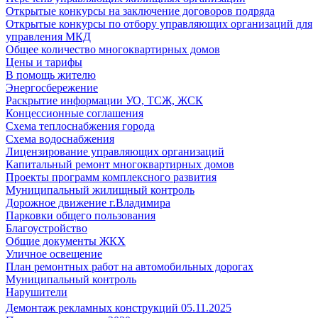
Открытые конкурсы на заключение договоров подряда
Открытые конкурсы по отбору управляющих организаций для
управления МКД
Общее количество многоквартирных домов
Цены и тарифы
В помощь жителю
Энергосбережение
Раскрытие информации УО, ТСЖ, ЖСК
Концессионные соглашения
Схема теплоснабжения города
Схема водоснабжения
Лицензирование управляющих организаций
Капитальный ремонт многоквартирных домов
Проекты программ комплексного развития
Муниципальный жилищный контроль
Дорожное движение г.Владимира
Парковки общего пользования
Благоустройство
Общие документы ЖКХ
Уличное освещение
План ремонтных работ на автомобильных дорогах
Муниципальный контроль
Нарушители
Демонтаж рекламных конструкций 05.11.2025