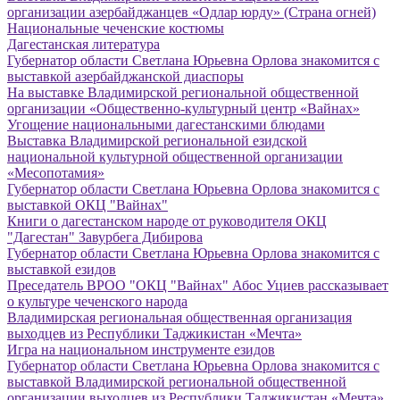
организации азербайджанцев «Одлар юрду» (Страна огней)
Национальные чеченские костюмы
Дагестанская литература
Губернатор области Светлана Юрьевна Орлова знакомится с
выставкой азербайджанской диаспоры
На выставке Владимирской региональной общественной
организации «Общественно-культурный центр «Вайнах»
Угощение национальными дагестанскими блюдами
Выставка Владимирской региональной езидской
национальной культурной общественной организации
«Месопотамия»
Губернатор области Светлана Юрьевна Орлова знакомится с
выставкой ОКЦ "Вайнах"
Книги о дагестанском народе от руководителя ОКЦ
"Дагестан" Завурбега Дибирова
Губернатор области Светлана Юрьевна Орлова знакомится с
выставкой езидов
Преседатель ВРОО "ОКЦ "Вайнах" Абос Уциев рассказывает
о культуре чеченского народа
Владимирская региональная общественная организация
выходцев из Республики Таджикистан «Мечта»
Игра на национальном инструменте езидов
Губернатор области Светлана Юрьевна Орлова знакомится с
выставкой Владимирской региональной общественной
организации выходцев из Республики Таджикистан «Мечта»