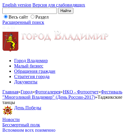
English version
Версия для слабовидящих
Весь сайт
Раздел
Расширенный поиск
Город Владимир
Малый бизнес
Обращения граждан
Стратегия города
Документы
Главная
»
Город
»
Фотогалерея
»
НКО - Фотоотчет
»
Фестиваль
"Многоликий Владимир" (День России-2017)
»
Таджикские
танцы
День Победы
Новости
Бессмертный полк
Вспомним всех поименно