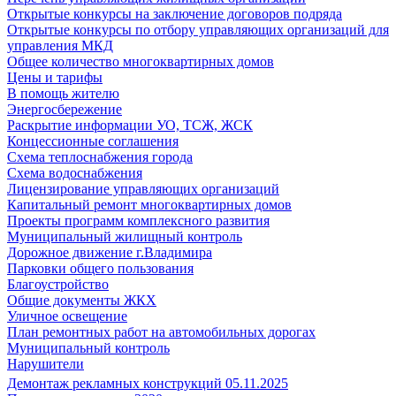
Открытые конкурсы на заключение договоров подряда
Открытые конкурсы по отбору управляющих организаций для
управления МКД
Общее количество многоквартирных домов
Цены и тарифы
В помощь жителю
Энергосбережение
Раскрытие информации УО, ТСЖ, ЖСК
Концессионные соглашения
Схема теплоснабжения города
Схема водоснабжения
Лицензирование управляющих организаций
Капитальный ремонт многоквартирных домов
Проекты программ комплексного развития
Муниципальный жилищный контроль
Дорожное движение г.Владимира
Парковки общего пользования
Благоустройство
Общие документы ЖКХ
Уличное освещение
План ремонтных работ на автомобильных дорогах
Муниципальный контроль
Нарушители
Демонтаж рекламных конструкций 05.11.2025