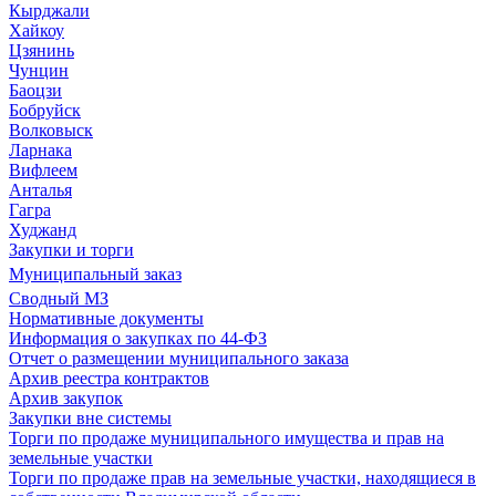
Кырджали
Хайкоу
Цзянинь
Чунцин
Баоцзи
Бобруйск
Волковыск
Ларнака
Вифлеем
Анталья
Гагра
Худжанд
Закупки и торги
Муниципальный заказ
Сводный МЗ
Нормативные документы
Информация о закупках по 44-ФЗ
Отчет о размещении муниципального заказа
Архив реестра контрактов
Архив закупок
Закупки вне системы
Торги по продаже муниципального имущества и прав на
земельные участки
Торги по продаже прав на земельные участки, находящиеся в