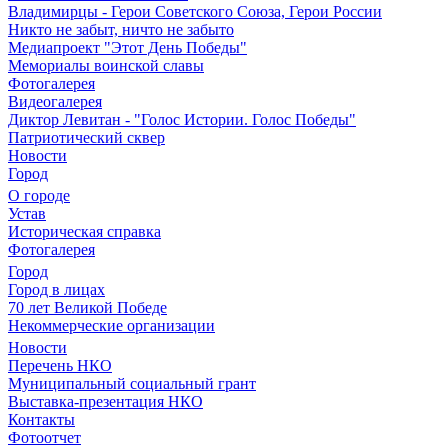
Владимирцы - Герои Советского Союза, Герои России
Никто не забыт, ничто не забыто
Медиапроект "Этот День Победы"
Мемориалы воинской славы
Фотогалерея
Видеогалерея
Диктор Левитан - "Голос Истории. Голос Победы"
Патриотический сквер
Новости
Город
О городе
Устав
Историческая справка
Фотогалерея
Город
Город в лицах
70 лет Великой Победе
Некоммерческие организации
Новости
Перечень НКО
Муниципальный социальный грант
Выставка-презентация НКО
Контакты
Фотоотчет