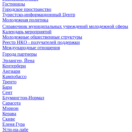
Гостиницы
Городское пространство
Туристско-информационный Центр
Молодежная политика
Справочник муниципальных учреждений молодежной сферы
Календарь мероприятий
Молодежные общественные структуры
Реестр НКО - получателей поддержки
Международные отношения
Города партнеры
Эрланген, Йена
Кентербери
Ангиари
Кампобассо
Тренто
Бари
Сент
Блумингтон-Нормал
Сарасота
Мэрион
Керава
Скиве
Еленя Гура
Усти-на-лабе