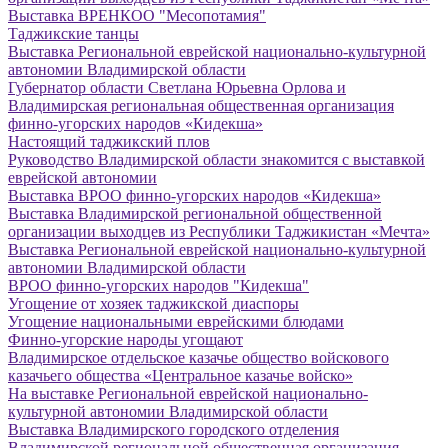
Выставка ВРЕНКОО "Месопотамия"
Таджикские танцы
Выставка Региональной еврейской национально-культурной
автономии Владимирской области
Губернатор области Светлана Юрьевна Орлова и
Владимирская региональная общественная организация
финно-угорских народов «Кидекша»
Настоящий таджикский плов
Руководство Владимирской области знакомится с выставкой
еврейской автономии
Выставка ВРОО финно-угорских народов «Кидекша»
Выставка Владимирской региональной общественной
организации выходцев из Республики Таджикистан «Мечта»
Выставка Региональной еврейской национально-культурной
автономии Владимирской области
ВРОО финно-угорских народов "Кидекша"
Угощение от хозяек таджикской диаспоры
Угощение национальными еврейскими блюдами
Финно-угорские народы угощают
Владимирское отдельское казачье общество войскового
казачьего общества «Центральное казачье войско»
На выставке Региональной еврейской национально-
культурной автономии Владимирской области
Выставка Владимирского городского отделения
Владимирской региональной общественная организация