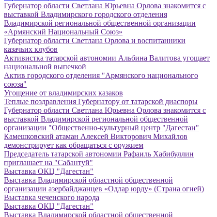
Губернатор области Светлана Юрьевна Орлова знакомится с
выставкой Владимирского городского отделения
Владимирской региональной общественной организации
«Армянский Национальный Союз»
Губернатор области Светлана Орлова и воспитанники
казачьих клубов
Активистка татарской автономии Альбина Валитова угощает
национальной выпечкой
Актив городского отделения "Армянского национального
союза"
Угощение от владимирских казаков
Теплые поздравления Губернатору от татарской диаспоры
Губернатор области Светлана Юрьевна Орлова знакомится с
выставкой Владимирской региональной общественной
организации "Общественно-культурный центр "Дагестан"
Камешковский атаман Алексей Викторович Михайлов
демонстрирует как обращаться с оружием
Председатель татарской автономии Рафаиль Хабибуллин
приглашает на "Сабантуй"
Выставка ОКЦ "Дагестан"
Выставка Владимирской областной общественной
организации азербайджанцев «Одлар юрду» (Страна огней)
Выставка чеченского народа
Выставка ОКЦ "Дагестан"
Выставка Владимирской областной общественной