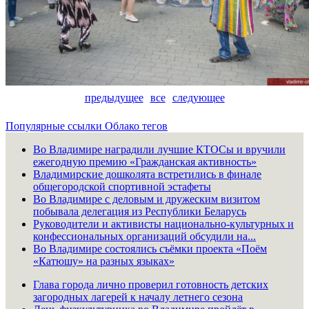
предыдущее
все
следующее
Популярные ссылки
Облако тегов
Во Владимире наградили лучшие КТОСы и вручили
ежегодную премию «Гражданская активность»
Владимирские дошколята встретились в финале
общегородской спортивной эстафеты
Во Владимире с деловым и дружеским визитом
побывала делегация из Республики Беларусь
Руководители и активисты национально-культурных и
конфессиональных организаций обсудили на...
Во Владимире состоялись съёмки проекта «Поём
«Катюшу» на разных языках»
Глава города лично проверил готовность детских
загородных лагерей к началу летнего сезона