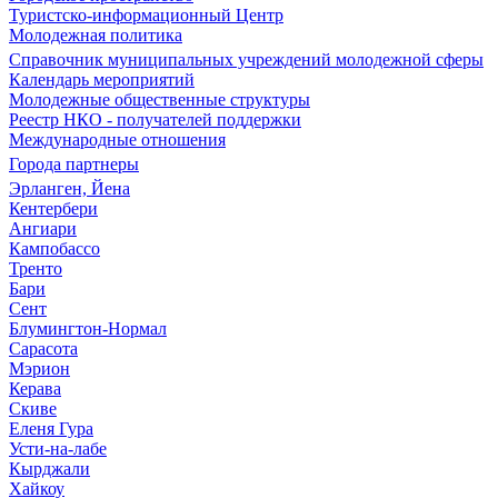
Туристско-информационный Центр
Молодежная политика
Справочник муниципальных учреждений молодежной сферы
Календарь мероприятий
Молодежные общественные структуры
Реестр НКО - получателей поддержки
Международные отношения
Города партнеры
Эрланген, Йена
Кентербери
Ангиари
Кампобассо
Тренто
Бари
Сент
Блумингтон-Нормал
Сарасота
Мэрион
Керава
Скиве
Еленя Гура
Усти-на-лабе
Кырджали
Хайкоу