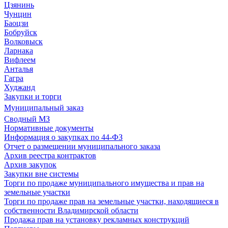
Цзянинь
Чунцин
Баоцзи
Бобруйск
Волковыск
Ларнака
Вифлеем
Анталья
Гагра
Худжанд
Закупки и торги
Муниципальный заказ
Сводный МЗ
Нормативные документы
Информация о закупках по 44-ФЗ
Отчет о размещении муниципального заказа
Архив реестра контрактов
Архив закупок
Закупки вне системы
Торги по продаже муниципального имущества и прав на
земельные участки
Торги по продаже прав на земельные участки, находящиеся в
собственности Владимирской области
Продажа прав на установку рекламных конструкций