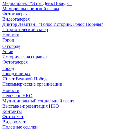
Медиапроект "Этот День Победы"
Мемориалы воинской славы
Фотогалерея
Видеогалерея
Диктор Левитан - "Голос Истории. Голос Победы"
Патриотический сквер
Новости
Город
О городе
Устав
Историческая справка
Фотогалерея
Город
Город в лицах
70 лет Великой Победе
Некоммерческие организации
Новости
Перечень НКО
Муниципальный социальный грант
Выставка-презентация НКО
Контакты
Фотоотчет
Видеоотчет
Полезные ссылки