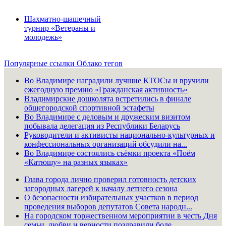
Шахматно-шашечный
турнир «Ветераны и
молодежь»
Популярные ссылки
Облако тегов
Во Владимире наградили лучшие КТОСы и вручили
ежегодную премию «Гражданская активность»
Владимирские дошколята встретились в финале
общегородской спортивной эстафеты
Во Владимире с деловым и дружеским визитом
побывала делегация из Республики Беларусь
Руководители и активисты национально-культурных и
конфессиональных организаций обсудили на...
Во Владимире состоялись съёмки проекта «Поём
«Катюшу» на разных языках»
Глава города лично проверил готовность детских
загородных лагерей к началу летнего сезона
О безопасности избирательных участков в период
проведения выборов депутатов Совета народн...
На городском торжественном мероприятии в честь Дня
семьи, любви и верности поздравили боле...