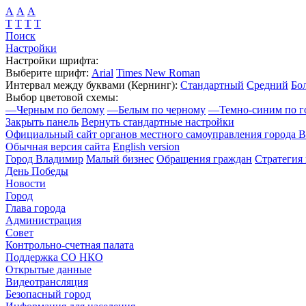
А
А
А
Т
Т
Т
Т
Поиск
Настройки
Настройки шрифта:
Выберите шрифт:
Arial
Times New Roman
Интервал между буквами
(Кернинг)
:
Стандартный
Средний
Бо
Выбор цветовой схемы:
—
Черным по белому
—
Белым по черному
—
Темно-синим по г
Закрыть панель
Вернуть стандартные настройки
Официальный сайт органов местного самоуправления города 
Обычная версия сайта
English version
Город Владимир
Малый бизнес
Обращения граждан
Стратегия 
День Победы
Новости
Город
Глава города
Администрация
Совет
Контрольно-счетная палата
Поддержка СО НКО
Открытые данные
Видеотрансляция
Безопасный город