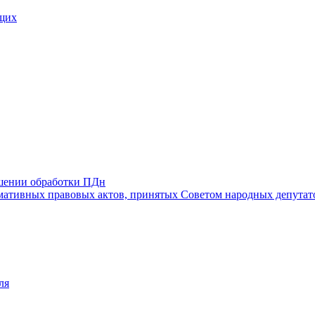
щих
ошении обработки ПДн
ативных правовых актов, принятых Советом народных депутат
ля