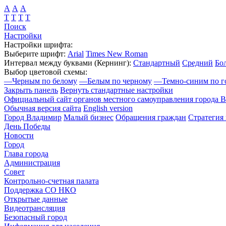
А
А
А
Т
Т
Т
Т
Поиск
Настройки
Настройки шрифта:
Выберите шрифт:
Arial
Times New Roman
Интервал между буквами
(Кернинг)
:
Стандартный
Средний
Бо
Выбор цветовой схемы:
—
Черным по белому
—
Белым по черному
—
Темно-синим по г
Закрыть панель
Вернуть стандартные настройки
Официальный сайт органов местного самоуправления города 
Обычная версия сайта
English version
Город Владимир
Малый бизнес
Обращения граждан
Стратегия 
День Победы
Новости
Город
Глава города
Администрация
Совет
Контрольно-счетная палата
Поддержка СО НКО
Открытые данные
Видеотрансляция
Безопасный город