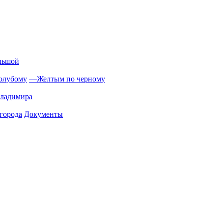
льшой
олубому
—
Желтым по черному
Владимира
города
Документы