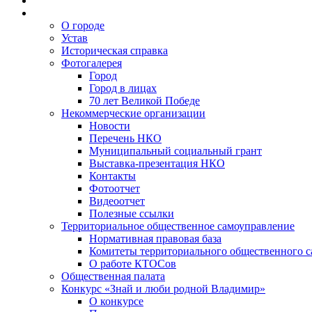
О городе
Устав
Историческая справка
Фотогалерея
Город
Город в лицах
70 лет Великой Победе
Некоммерческие организации
Новости
Перечень НКО
Муниципальный социальный грант
Выставка-презентация НКО
Контакты
Фотоотчет
Видеоотчет
Полезные ссылки
Территориальное общественное самоуправление
Нормативная правовая база
Комитеты территориального общественного 
О работе КТОСов
Общественная палата
Конкурс «Знай и люби родной Владимир»
О конкурсе