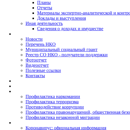
Планы
Отчеты
Материалы экспертно-аналитической и контр
Доклады и выступления
Иная деятельность
Сведения о доходах и имуществе
Новости
Перечень НКО
Муниципальный социальный грант
Реестр СО НКО - получатели поддержки
Фотоотчет
Видеоотчет
Полезные ссылки
Контакты
Профилактика наркомании
Профилактика терроризма
Противодействие коррупции
Профилактика правонарушений, общественная безо
Профилактика незаконной миграции
Коронавирус: официальная информация