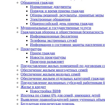
Обращения граждан
Нормативные документы
Порядок и время приема граждан
Обзоры решений, результаты, принятые меры
Электронные обращения
Общероссийский день приема граждан
Муниципальные и государственные услуги
Гражданская оборона и общественная безопасность
Информационные бюллетени
Телефоны экстренных служб
Информация о состоянии защиты населения и
Прокуратура
Прием граждан
Новости прокуратуры
Прокурор разъясняет
Предоставление жилых помещений по договорам с
Обеспечение жильем многодетных семей
Обеспечение жильем молодых семей
Обеспечение жильем отдельных категорий граждан
Предоставление жилищных субсидий работникам 
Жилье в кредит
Новостройки ВИФ
Ипотека по ставке 6% для семей, имеющих детей
Выявление правообладателей ранее учтенных объе
Бесплатная юридическая помощь