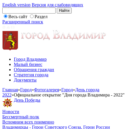
English version
Версия для слабовидящих
Весь сайт
Раздел
Расширенный поиск
Город Владимир
Малый бизнес
Обращения граждан
Стратегия города
Документы
Главная
»
Город
»
Фотогалерея
»
Город
»
День города
2022
»
Официальное открытие "Дня города Владимира - 2022"
День Победы
Новости
Бессмертный полк
Вспомним всех поименно
Владимирцы - Герои Советского Союза, Герои России