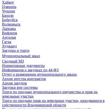
Хайкоу
Цзянинь
Чунцин
Баоцзи
Бобруйск
Волковыск
Ларнака
Вифлеем
Анталья
Гагра
Худжанд
Закупки и торги
Муниципальный заказ
Сводный МЗ
Нормативные документы
Информация о закупках по 44-ФЗ
Отчет о размещении муниципального заказа
Архив реестра контрактов
Архив закупок
Закупки вне системы
Торги по продаже муниципального имущества и прав на
земельные участки
Торги по продаже прав на земельные участки, находящиеся в
собственности Владимирской области