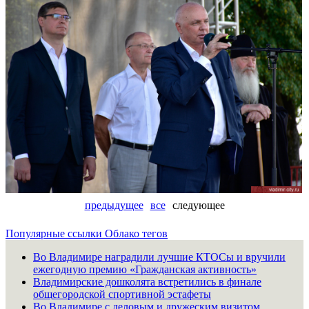
предыдущее
все
следующее
Популярные ссылки
Облако тегов
Во Владимире наградили лучшие КТОСы и вручили
ежегодную премию «Гражданская активность»
Владимирские дошколята встретились в финале
общегородской спортивной эстафеты
Во Владимире с деловым и дружеским визитом