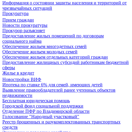
Информация о состоянии защиты населения и территорий от
чрезвычайных ситуаций
Прокуратура
Прием граждан
Новости прокуратуры
Прокурор разъясняет
Предоставление жилых помещений по договорам
социального найма
Обеспечение жильем многодетных семей
Обеспечение жильем молодых семей
Обеспечение жильем отдельных категорий граждан
Предоставление жилищных субсидий работникам бюджетной
сферы
Жилье в кредит
Новостройки ВИФ
Ипотека по ставке 6% для семей, имеющих детей
Выявление правообладателей ранее учтенных объектов
недвижимости
Бесплатная юридическая помощь
Городской фонд социальной поддержки
Отделение ПФР по Владимирской области
Голосование "Народный участковый"
Реестр брошенных и разукомплектованных транспортных
средств