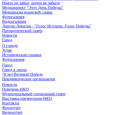
Никто не забыт, ничто не забыто
Медиапроект "Этот День Победы"
Мемориалы воинской славы
Фотогалерея
Видеогалерея
Диктор Левитан - "Голос Истории. Голос Победы"
Патриотический сквер
Новости
Город
О городе
Устав
Историческая справка
Фотогалерея
Город
Город в лицах
70 лет Великой Победе
Некоммерческие организации
Новости
Перечень НКО
Муниципальный социальный грант
Выставка-презентация НКО
Контакты
Фотоотчет
Видеоотчет