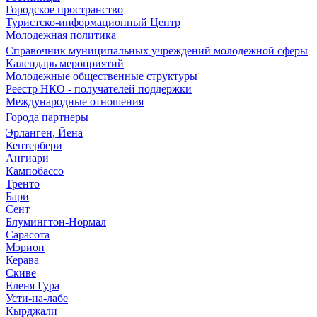
Городское пространство
Туристско-информационный Центр
Молодежная политика
Справочник муниципальных учреждений молодежной сферы
Календарь мероприятий
Молодежные общественные структуры
Реестр НКО - получателей поддержки
Международные отношения
Города партнеры
Эрланген, Йена
Кентербери
Ангиари
Кампобассо
Тренто
Бари
Сент
Блумингтон-Нормал
Сарасота
Мэрион
Керава
Скиве
Еленя Гура
Усти-на-лабе
Кырджали