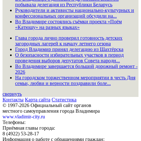
побывала делегация из Республики Беларусь
Руководители и активисты национально-культурных и
конфессиональных организаций обсудили на...
Во Владимире состоялись съёмки проекта «Поём
«Катюшу» на разных языках»
Глава города лично проверил готовность детских
загородных лагерей к началу летнего сезона
Город Владимир принял делегацию из Шахтёрска
О безопасности избирательных участков в период
проведения выборов депутатов Совета народн...
Во Владимире завершается большой дорожный ремонт -
2026
На городском торжественном мероприятии в честь Дня
семьи, любви и верности поздравили боле...
свернуть
Контакты
Карта сайта
Статистика
© 1997-2026 Официальный сайт органов
местного самоуправления города Владимира
www.vladimir-city.ru
Телефоны:
Приёмная главы города:
8 (4922) 53-28-17
Информация о работе с обращениями граждан: