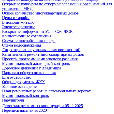
Открытые конкурсы по отбору управляющих организаций для
управления МКД
Общее количество многоквартирных домов
Цены и тарифы
В помощь жителю
Энергосбережение
Раскрытие информации УО, ТСЖ, ЖСК
Концессионные соглашения
Схема теплоснабжения города
Схема водоснабжения
Лицензирование управляющих организаций
Капитальный ремонт многоквартирных домов
Проекты программ комплексного развития
Муниципальный жилищный контроль
Дорожное движение г.Владимира
Парковки общего пользования
Благоустройство
Общие документы ЖКХ
Уличное освещение
План ремонтных работ на автомобильных дорогах
Муниципальный контроль
Нарушители
Демонтаж рекламных конструкций 05.11.2025
Перепись населения 2020