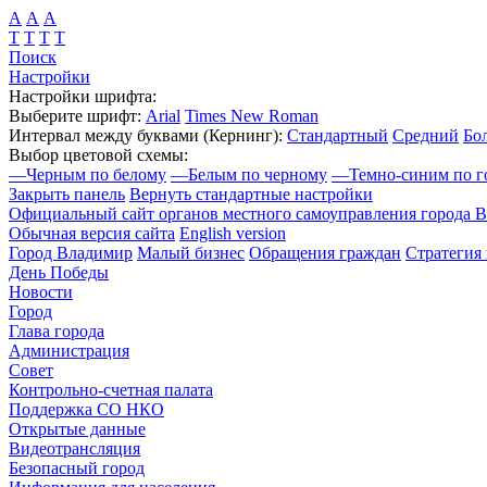
А
А
А
Т
Т
Т
Т
Поиск
Настройки
Настройки шрифта:
Выберите шрифт:
Arial
Times New Roman
Интервал между буквами
(Кернинг)
:
Стандартный
Средний
Бо
Выбор цветовой схемы:
—
Черным по белому
—
Белым по черному
—
Темно-синим по г
Закрыть панель
Вернуть стандартные настройки
Официальный сайт органов местного самоуправления города 
Обычная версия сайта
English version
Город Владимир
Малый бизнес
Обращения граждан
Стратегия 
День Победы
Новости
Город
Глава города
Администрация
Совет
Контрольно-счетная палата
Поддержка СО НКО
Открытые данные
Видеотрансляция
Безопасный город