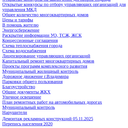
Открытые конкурсы по отбору управляющих организаций для
управления МКД
Общее количество многоквартирных домов
Цены и тарифы
В помощь жителю
Энергосбережение
Раскрытие информации УО, ТСЖ, ЖСК
Концессионные соглашения
Схема теплоснабжения города
Схема водоснабжения
Лицензирование управляющих организаций
Капитальный ремонт многоквартирных домов
Проекты программ комплексного развития
Муниципальный жилищный контроль
Дорожное движение г.Владимира
Парковки общего пользования
Благоустройство
Общие документы ЖКХ
Уличное освещение
План ремонтных работ на автомобильных дорогах
Муниципальный контроль
Нарушители
Демонтаж рекламных конструкций 05.11.2025
Перепись населения 2020