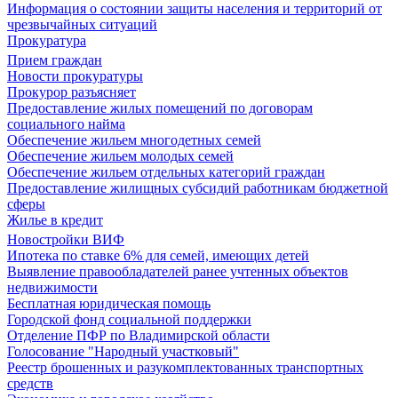
Информация о состоянии защиты населения и территорий от
чрезвычайных ситуаций
Прокуратура
Прием граждан
Новости прокуратуры
Прокурор разъясняет
Предоставление жилых помещений по договорам
социального найма
Обеспечение жильем многодетных семей
Обеспечение жильем молодых семей
Обеспечение жильем отдельных категорий граждан
Предоставление жилищных субсидий работникам бюджетной
сферы
Жилье в кредит
Новостройки ВИФ
Ипотека по ставке 6% для семей, имеющих детей
Выявление правообладателей ранее учтенных объектов
недвижимости
Бесплатная юридическая помощь
Городской фонд социальной поддержки
Отделение ПФР по Владимирской области
Голосование "Народный участковый"
Реестр брошенных и разукомплектованных транспортных
средств