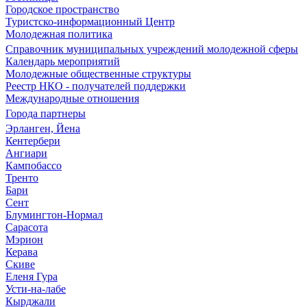
Городское пространство
Туристско-информационный Центр
Молодежная политика
Справочник муниципальных учреждений молодежной сферы
Календарь мероприятий
Молодежные общественные структуры
Реестр НКО - получателей поддержки
Международные отношения
Города партнеры
Эрланген, Йена
Кентербери
Ангиари
Кампобассо
Тренто
Бари
Сент
Блумингтон-Нормал
Сарасота
Мэрион
Керава
Скиве
Еленя Гура
Усти-на-лабе
Кырджали