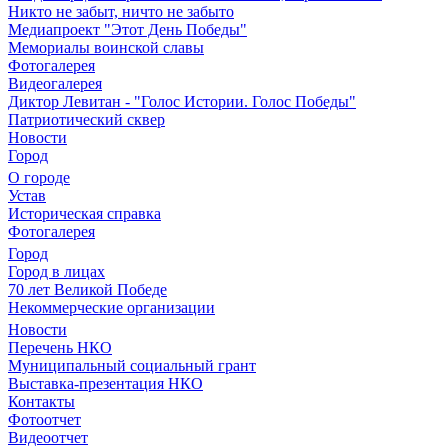
Никто не забыт, ничто не забыто
Медиапроект "Этот День Победы"
Мемориалы воинской славы
Фотогалерея
Видеогалерея
Диктор Левитан - "Голос Истории. Голос Победы"
Патриотический сквер
Новости
Город
О городе
Устав
Историческая справка
Фотогалерея
Город
Город в лицах
70 лет Великой Победе
Некоммерческие организации
Новости
Перечень НКО
Муниципальный социальный грант
Выставка-презентация НКО
Контакты
Фотоотчет
Видеоотчет