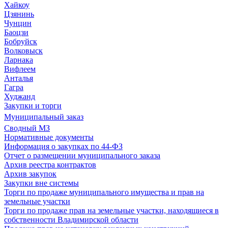
Хайкоу
Цзянинь
Чунцин
Баоцзи
Бобруйск
Волковыск
Ларнака
Вифлеем
Анталья
Гагра
Худжанд
Закупки и торги
Муниципальный заказ
Сводный МЗ
Нормативные документы
Информация о закупках по 44-ФЗ
Отчет о размещении муниципального заказа
Архив реестра контрактов
Архив закупок
Закупки вне системы
Торги по продаже муниципального имущества и прав на
земельные участки
Торги по продаже прав на земельные участки, находящиеся в
собственности Владимирской области