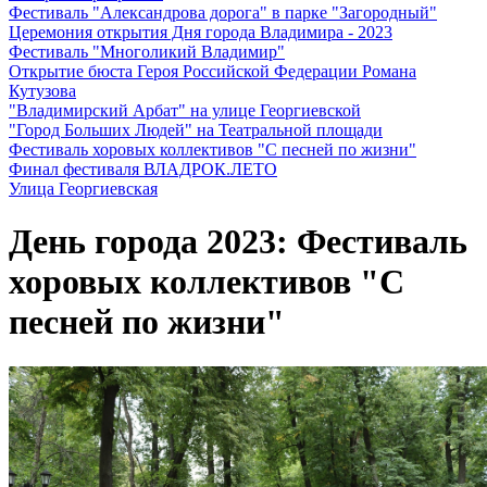
Фестиваль "Александрова дорога" в парке "Загородный"
Церемония открытия Дня города Владимира - 2023
Фестиваль "Многоликий Владимир"
Открытие бюста Героя Российской Федерации Романа
Кутузова
"Владимирский Арбат" на улице Георгиевской
"Город Больших Людей" на Театральной площади
Фестиваль хоровых коллективов "С песней по жизни"
Финал фестиваля ВЛАДРОК.ЛЕТО
Улица Георгиевская
День города 2023: Фестиваль
хоровых коллективов "С
песней по жизни"