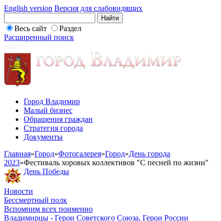
English version
Версия для слабовидящих
Весь сайт
Раздел
Расширенный поиск
Город Владимир
Малый бизнес
Обращения граждан
Стратегия города
Документы
Главная
»
Город
»
Фотогалерея
»
Город
»
День города
2023
»
Фестиваль хоровых коллективов "С песней по жизни"
День Победы
Новости
Бессмертный полк
Вспомним всех поименно
Владимирцы - Герои Советского Союза, Герои России