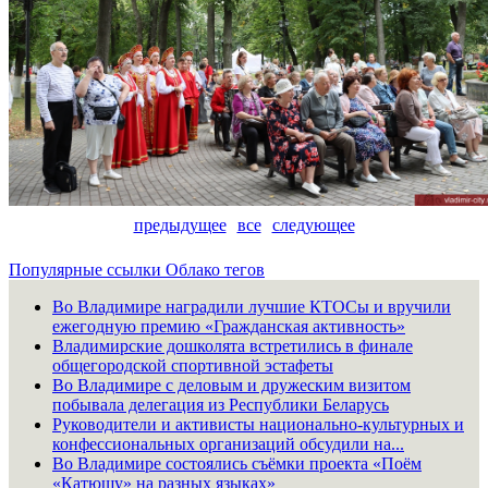
предыдущее
все
следующее
Популярные ссылки
Облако тегов
Во Владимире наградили лучшие КТОСы и вручили
ежегодную премию «Гражданская активность»
Владимирские дошколята встретились в финале
общегородской спортивной эстафеты
Во Владимире с деловым и дружеским визитом
побывала делегация из Республики Беларусь
Руководители и активисты национально-культурных и
конфессиональных организаций обсудили на...
Во Владимире состоялись съёмки проекта «Поём
«Катюшу» на разных языках»