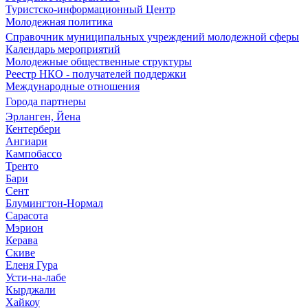
Туристско-информационный Центр
Молодежная политика
Справочник муниципальных учреждений молодежной сферы
Календарь мероприятий
Молодежные общественные структуры
Реестр НКО - получателей поддержки
Международные отношения
Города партнеры
Эрланген, Йена
Кентербери
Ангиари
Кампобассо
Тренто
Бари
Сент
Блумингтон-Нормал
Сарасота
Мэрион
Керава
Скиве
Еленя Гура
Усти-на-лабе
Кырджали
Хайкоу