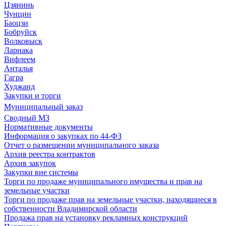
Цзянинь
Чунцин
Баоцзи
Бобруйск
Волковыск
Ларнака
Вифлеем
Анталья
Гагра
Худжанд
Закупки и торги
Муниципальный заказ
Сводный МЗ
Нормативные документы
Информация о закупках по 44-ФЗ
Отчет о размещении муниципального заказа
Архив реестра контрактов
Архив закупок
Закупки вне системы
Торги по продаже муниципального имущества и прав на
земельные участки
Торги по продаже прав на земельные участки, находящиеся в
собственности Владимирской области
Продажа прав на установку рекламных конструкций