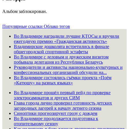
Альбом заблокирован.
Популярные ссылки
Облако тегов
Во Владимире наградили лучшие КТОСы и вручили
ежегодную премию «Гражданская активность»
Владимирские дошколята встретились в финале
общегородской спортивной эстафеты
Во Владимире с деловым и дружеским визитом
побывала делегация из Республики Беларусь
Руководители и активисты национально-культурных и
конфессиональных организаций обсудили на...
Во Владимире состоялись съёмки проекта «Поём
«Катюшу» на разных языках»
Во Владимире прошёл первый рейд по проверке
электросамокатов и других СИМ
Глава города лично проверил готовность детских
загородных лагерей к началу летнего сезона
Синоптики прогнозируют грозу с дождем
Во Владимире продолжается подготовка к
отопительному сезону
Как не попасть в базу данных дропперов: практические