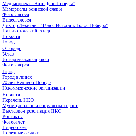
Медиапроект "Этот День Победы"
Мемориалы воинской славы
Фотогалерея
Видеогалерея
Диктор Левитан - "Голос Истории. Голос Победы"
Патриотический сквер
Новости
Город
О городе
Устав
Историческая справка
Фотогалерея
Город
Город в лицах
70 лет Великой Победе
Некоммерческие организации
Новости
Перечень НКО
Муниципальный социальный грант
Выставка-презентация НКО
Контакты
Фотоотчет
Видеоотчет
Полезные ссылки